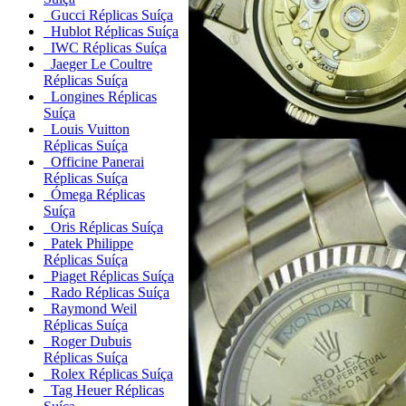
Gucci Réplicas Suíça
Hublot Réplicas Suíça
IWC Réplicas Suíça
Jaeger Le Coultre
Réplicas Suíça
Longines Réplicas
Suíça
Louis Vuitton
Réplicas Suíça
Officine Panerai
Réplicas Suíça
Ómega Réplicas
Suíça
Oris Réplicas Suíça
Patek Philippe
Réplicas Suíça
Piaget Réplicas Suíça
Rado Réplicas Suíça
Raymond Weil
Réplicas Suíça
Roger Dubuis
Réplicas Suíça
Rolex Réplicas Suíça
Tag Heuer Réplicas