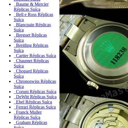
Baume & Mercier
Réplicas Suíça
Bell e Ross Réplicas
Suíça
Blancpain Réplicas
Suíça
Breguet Réplicas
Suíça
Breitling Réplicas
Suíça
Cartier Réplicas Suíça
Chaumet Réplicas
Suíça
Chopard Réplicas
Suíça
Chronoswiss Réplicas
Suíça
Corum Réplicas Suíça
DeWitt Réplicas Suíça
Ebel Réplicas Suíça
Ferrari Réplicas Suíça
Franck Muller
Réplicas Suíça
Graham Réplicas
Suíça