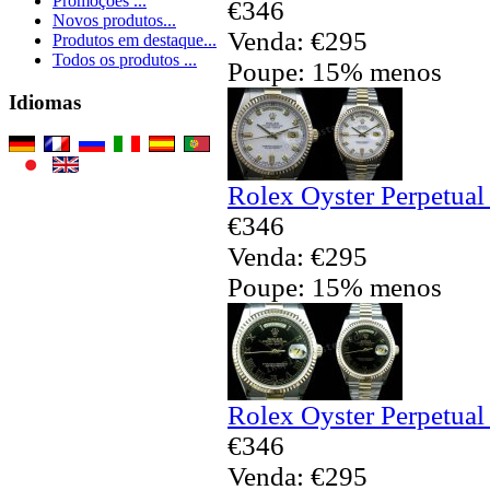
Promoções ...
€346
Novos produtos...
Venda: €295
Produtos em destaque...
Todos os produtos ...
Poupe: 15% menos
Idiomas
Rolex Oyster Perpetual
€346
Venda: €295
Poupe: 15% menos
Rolex Oyster Perpetual
€346
Venda: €295