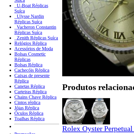
Suíça
U-Boat Réplicas
Suíça
Ulysse Nardin
Réplicas Suíça
Vacheron Constantin
Réplicas Suíça
Zenith Réplicas Suíça
Relógios Réplica
Acessórios de Moda
Bolsas Cosmetic
Réplicas
Bolsas Réplica
Cachecóis Réplica
Caixas de presente
Réplica
Produtos relaciona
Canetas Réplica
Carteiras Réplica
Chains Chave Réplica
Cintos réplica
Jóias Réplica
Óculos Réplica
Toalhas Réplica
Rolex Oyster Perpetual