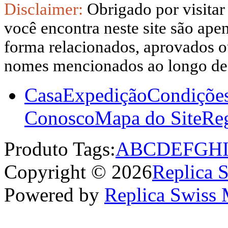
Disclaimer:
Obrigado por visitar
você encontra neste site são apen
forma relacionados, aprovados ou
nomes mencionados ao longo dest
Casa
Expedição
Condiçõe
Conosco
Mapa do Site
Reg
Produto Tags:
A
B
C
D
E
F
G
H
Copyright © 2026
Replica 
Powered by
Replica Swiss