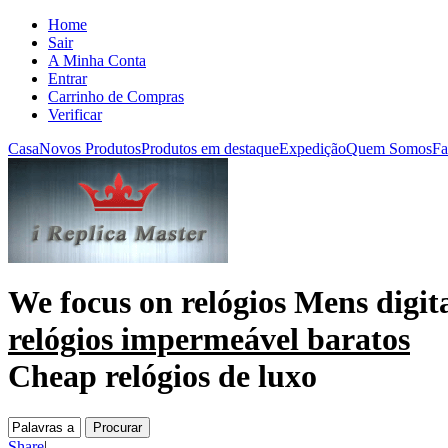
Home
Sair
A Minha Conta
Entrar
Carrinho de Compras
Verificar
Casa
Novos Produtos
Produtos em destaque
Expedição
Quem Somos
Fa
We focus on
relógios Mens digit
relógios impermeável baratos
Cheap relógios de luxo
Share
|