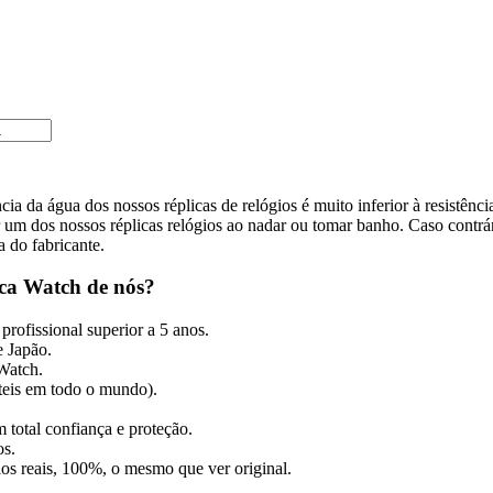
cia da água dos nossos réplicas de relógios é muito inferior à resistênc
m dos nossos réplicas relógios ao nadar ou tomar banho. Caso contrári
a do fabricante.
ca Watch de nós?
profissional superior a 5 anos.
 Japão.
 Watch.
úteis em todo o mundo).
 total confiança e proteção.
os.
gios reais, 100%, o mesmo que ver original.