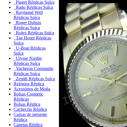
Piaget Réplicas Suíça
Rado Réplicas Suíça
Raymond Weil
Réplicas Suíça
Roger Dubuis
Réplicas Suíça
Rolex Réplicas Suíça
Tag Heuer Réplicas
Suíça
U-Boat Réplicas
Suíça
Ulysse Nardin
Réplicas Suíça
Vacheron Constantin
Réplicas Suíça
Zenith Réplicas Suíça
Relógios Réplica
Acessórios de Moda
Bolsas Cosmetic
Réplicas
Bolsas Réplica
Cachecóis Réplica
Caixas de presente
Réplica
Canetas Réplica