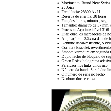
Movimento: Brand New Swiss E
25 Jóias
Freqüência: 28800 A / H
Reserva de energia: 38 horas
Funções: horas, minutos, segund
Tamanho: diâmetro de 37 mm, al
Processo: Aço inoxidável 316L 
Dial: ouro, os marcadores de ho
Ampliação de 2.5x na data de i
Genuine riscar-resistente, o vidr
Correia / Bracelet: revestimen
Smooth varredura em segunda 
Duplo fecho de bloqueio de se
Green Rolex holograma adesivo 
Parafusos nos links pinos não
Número da banda Serial / no lin
O número de série no fecho
Nenhum docs e caixa