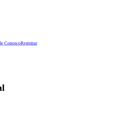
le Conosco
Registrar
al