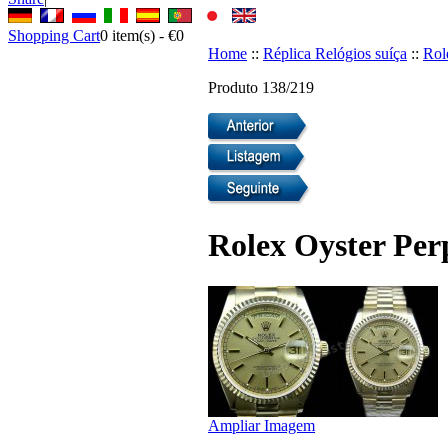
Shopping Cart
0
item(s) -
€0
Home
::
Réplica Relógios suíça
::
Rol
Produto 138/219
Rolex Oyster Per
Ampliar Imagem