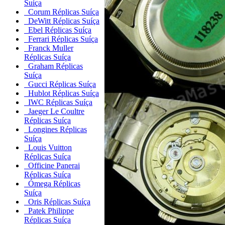
Suíça
Corum Réplicas Suíça
DeWitt Réplicas Suíça
Ebel Réplicas Suíça
Ferrari Réplicas Suíça
Franck Muller
Réplicas Suíça
Graham Réplicas
Suíça
Gucci Réplicas Suíça
Hublot Réplicas Suíça
IWC Réplicas Suíça
Jaeger Le Coultre
Réplicas Suíça
Longines Réplicas
Suíça
Louis Vuitton
Réplicas Suíça
Officine Panerai
Réplicas Suíça
Ómega Réplicas
Suíça
Oris Réplicas Suíça
Patek Philippe
Réplicas Suíça