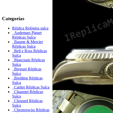
Categorias
Réplica Relógios suíça
Audemars Piguet
Réplicas Suíça
Baume & Mercier
Réplicas Suíça
Bell e Ross Réplicas
Suíça
Blancpain Réplicas
Suíça
Breguet Réplicas
Suíça
Breitling Réplicas
Suíça
Cartier Réplicas Suíça
Chaumet Réplicas
Suíça
Chopard Réplicas
Suíça
Chronoswiss Réplicas