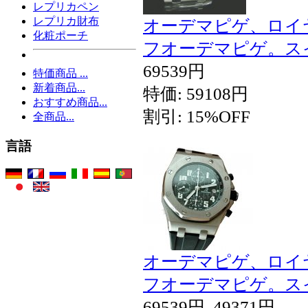
レプリカペン
レプリカ財布
オーデマピゲ、ロイ
化粧ポーチ
フオーデマピゲ。ス
69539円
特価商品 ...
新着商品...
特価: 59108円
おすすめ商品...
割引: 15%OFF
全商品...
言語
オーデマピゲ、ロイ
フオーデマピゲ。ス
69539円
49371円