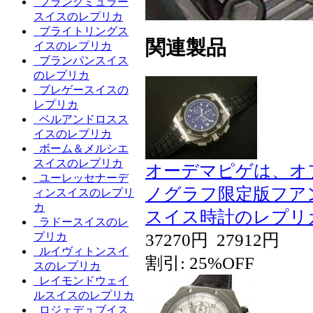
フランクミュラー
スイスのレプリカ
ブライトリングス
関連製品
イスのレプリカ
ブランパンスイス
のレプリカ
ブレゲースイスの
レプリカ
ベルアンドロスス
イスのレプリカ
ボーム＆メルシエ
スイスのレプリカ
オーデマピゲは、オフ
ユーレッセナーデ
ノグラフ限定版フア
ィンスイスのレプリ
カ
スイス時計のレプリ
ラドースイスのレ
37270円
27912円
プリカ
ルイヴィトンスイ
割引: 25%OFF
スのレプリカ
レイモンドウェイ
ルスイスのレプリカ
ロジェデュブイス