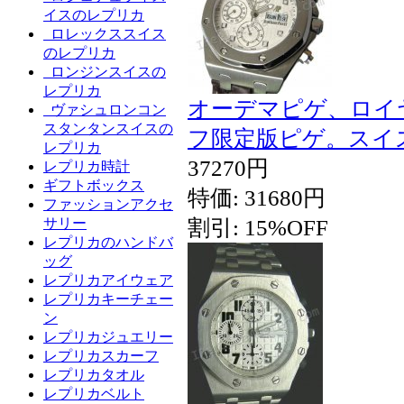
イスのレプリカ
ロレックススイス
のレプリカ
ロンジンスイスの
レプリカ
オーデマピゲ、ロイ
ヴァシュロンコン
スタンタンスイスの
フ限定版ピゲ。スイ
レプリカ
37270円
レプリカ時計
ギフトボックス
特価: 31680円
ファッションアクセ
割引: 15%OFF
サリー
レプリカのハンドバ
ッグ
レプリカアイウェア
レプリカキーチェー
ン
レプリカジュエリー
レプリカスカーフ
レプリカタオル
レプリカベルト