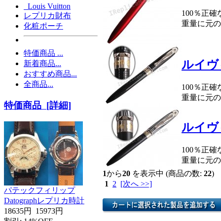
Louis Vuitton
100％正
レプリカ財布
重量に元の
化粧ポーチ
特価商品 ...
ルイヴ
新着商品...
おすすめ商品...
全商品...
100％正
重量に元の
特価商品 [詳細]
ルイヴ
100％正
重量に元の
1
から
20
を表示中 (商品の数:
22
)
1
2
[次へ >>]
パテックフィリップ
Datographレプリカ時計
18635円
15973円