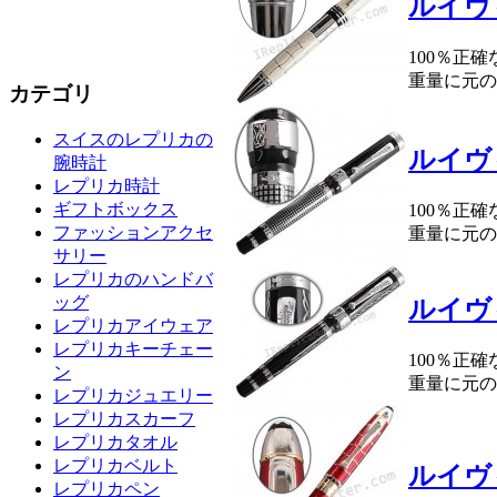
ルイヴ
100％正
重量に元の
カテゴリ
スイスのレプリカの
ルイヴ
腕時計
レプリカ時計
ギフトボックス
100％正
ファッションアクセ
重量に元の
サリー
レプリカのハンドバ
ッグ
ルイヴ
レプリカアイウェア
レプリカキーチェー
100％正
ン
重量に元の
レプリカジュエリー
レプリカスカーフ
レプリカタオル
レプリカベルト
ルイヴ
レプリカペン