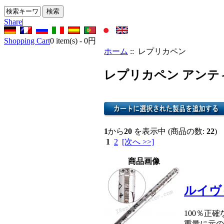
Share
|
Shopping Cart
0
item(s) -
0円
ホーム
:: レプリカペン
レプリカペン アンテ
1
から
20
を表示中 (商品の数:
22
)
1
2
[次へ >>]
商品画像
ルイヴ
100％正
重量に元の