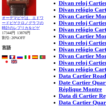
Divan reloj Cartie
Divan relógio Cart
Divan Cartier Mo
オーデマピゲは、エドワ
Divan reloj Cartie
ードピゲクロノグラフの
時計のレプリカをピゲ
Divan relógio Cart
17344円
13876円
Divan Cartier Mo
割引: 20%OFF
Divan reloj Cartie
言語
Divan relógio Cart
Divan Cartier Mo
Divan reloj Cartie
Divan relógio Cart
Data Cartier Roa
Date Cartier Quar
Réplique Montre
Data di Cartier Re
Data Cartier Qua