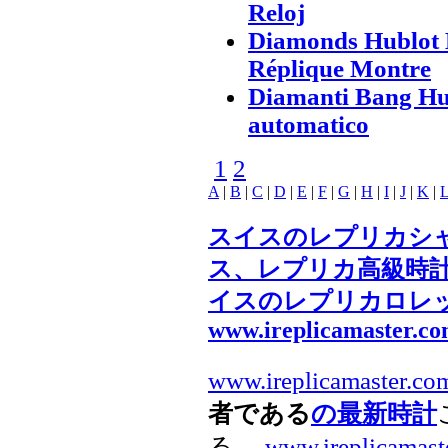
Reloj
Diamonds Hublot 
Réplique Montre
Diamanti Bang Hub
automatico
1
2
A
|
B
|
C
|
D
|
E
|
F
|
G
|
H
|
I
|
J
|
K
|
スイスのレプリカシ
ス、レプリカ高級時
イスのレプリカロレ
www.ireplicamaster.c
www.ireplicamaster.co
者である
の最新時計
る。
www.ireplicamast