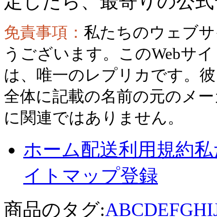
定したら、最寄りの公式
免責事項：
私たちのウェブサ
うございます。このWebサ
は、唯一のレプリカです。彼
全体に記載の名前の元のメー
に関連ではありません。
ホーム
配送
利用規約
私
イトマップ
登録
商品のタグ:
A
B
C
D
E
F
G
H
I