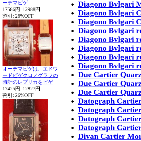
Diagono Bvlgari 
ーデマピゲ
17586円
12988円
Diagono Bvlgari C
割引: 26%OFF
Diagono Bvlgari C
Diagono Bvlgari 
Diagono Bvlgari 
Diagono Bvlgari 
Diagono Bvlgari 
Diagono Bvlgari 
オーデマピゲは、エドワ
Due Cartier Quarz
ードピゲクロノグラフの
Due Cartier Quarz
時計のレプリカをピゲ
17425円
12827円
Due Cartier Quarz
割引: 26%OFF
Datograph Cartie
Datograph Cartier
Datograph Cartie
Datograph Cartier
Divan Cartier Mo