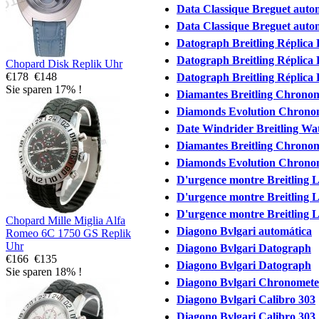
Data Classique Breguet auto
Data Classique Breguet auto
Datograph Breitling Réplica 
Datograph Breitling Réplica 
Chopard Disk Replik Uhr
€178
€148
Datograph Breitling Réplica 
Sie sparen 17% !
Diamantes Breitling Chronoma
Diamonds Evolution Chronoma
Date Windrider Breitling Wa
Diamantes Breitling Chronoma
Diamonds Evolution Chronoma
D'urgence montre Breitling 
D'urgence montre Breitling 
D'urgence montre Breitling 
Chopard Mille Miglia Alfa
Diagono Bvlgari automática
Romeo 6C 1750 GS Replik
Uhr
Diagono Bvlgari Datograph
€166
€135
Diagono Bvlgari Datograph
Sie sparen 18% !
Diagono Bvlgari Chronomete
Diagono Bvlgari Calibro 303
Diagono Bvlgari Calibro 303