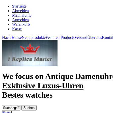
Startseite
Abmelden
Mein Konto
Anmelden
Warenkorb
Kasse
Nach Hause
Neue Produkte
Featured Products
Versand
Über uns
Kontak
We focus on
Antique Damenuhr
Exklusive Luxus-Uhren
Bestes watches
Share
|