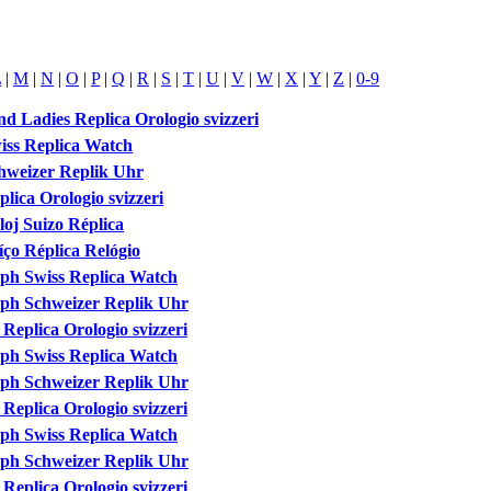
L
|
M
|
N
|
O
|
P
|
Q
|
R
|
S
|
T
|
U
|
V
|
W
|
X
|
Y
|
Z
|
0-9
d Ladies Replica Orologio svizzeri
ss Replica Watch
hweizer Replik Uhr
ica Orologio svizzeri
oj Suizo Réplica
ço Réplica Relógio
ph Swiss Replica Watch
ph Schweizer Replik Uhr
eplica Orologio svizzeri
ph Swiss Replica Watch
ph Schweizer Replik Uhr
eplica Orologio svizzeri
ph Swiss Replica Watch
ph Schweizer Replik Uhr
eplica Orologio svizzeri