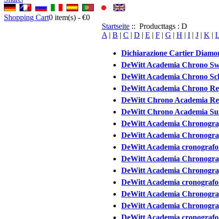
Shopping Cart
0
item(s) -
€0
Startseite
:: Producttags : D
A
|
B
|
C
|
D
|
E
|
F
|
G
|
H
|
I
|
J
|
K
|
Dichiarazione Cartier Diamon
DeWitt Academia Chrono Swi
DeWitt Academia Chrono Sc
DeWitt Academia Chrono Repl
DeWitt Chrono Academia Rel
DeWitt Chrono Academia Suí
DeWitt Academia Chronogra
DeWitt Academia Chronogra
DeWitt Academia cronografo R
DeWitt Academia Chronogra
DeWitt Academia Chronogra
DeWitt Academia cronografo R
DeWitt Academia Chronogra
DeWitt Academia Chronogra
DeWitt Academia cronografo R