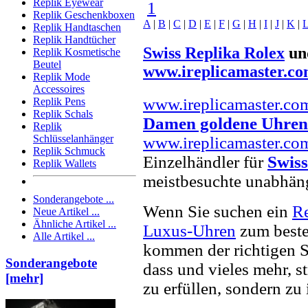
Replik Eyewear
1
Replik Geschenkboxen
A
|
B
|
C
|
D
|
E
|
F
|
G
|
H
|
I
|
J
|
K
|
Replik Handtaschen
Replik Handtücher
Swiss Replika Rolex
un
Replik Kosmetische
Beutel
www.ireplicamaster.c
Replik Mode
Accessoires
www.ireplicamaster.co
Replik Pens
Replik Schals
Damen goldene Uhren
Replik
Schlüsselanhänger
www.ireplicamaster.co
Replik Schmuck
Einzelhändler für
Swiss
Replik Wallets
meistbesuchte unabhän
Sonderangebote ...
Wenn Sie suchen ein
R
Neue Artikel ...
Ähnliche Artikel ...
Luxus-Uhren
zum beste
Alle Artikel ...
kommen der richtigen S
Sonderangebote
dass und vieles mehr, s
[mehr]
zu erfüllen, sondern zu 