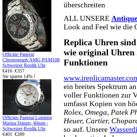
überschreiten
ALL UNSERE
Antiqu
Look and Feel wie die 
Replica Uhren sind
wie original Uhren 
Officine Panerai
Chronograph AMG PAM108
Funktionen
Schweizer Replik Uhr
€416
€357
www.ireplicamaster.co
Sie sparen 14% !
ein breites Spektrum a
voller Funktionen zur 
umfasst Kopien von hö
Rolex, Omega, Patek Phi
Officine Panerai Luminor
Heuer, Cartier, Chopar
Marina Datum, 40mm -
so auf. Unsere
Wasserd
Schweizer Replik Uhr
€401
€289