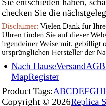
Sie entschieden haben, sch
checken Sie die nächstgeleg
Disclaimer:
Vielen Dank für Ihre
Uhren finden Sie auf dieser Websi
irgendeiner Weise mit, gebilligt
ursprünglichen Hersteller der N
Nach Hause
Versand
AGB'
Map
Register
Product Tags:
A
B
C
D
E
F
G
H
I
Copyright © 2026
Replica 