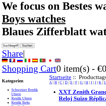
We focus on
Bestes w
Boys watches
Blaues Zifferblatt wa
Share
|
Shopping Cart
0
item(s) -
€
Startseite
:: Producttags
Kategorien
A
|
B
|
C
|
D
|
E
|
F
|
G
|
H
|
I
|
J
|
K
|
Schweizer Replik
XXT Zenith Grand
Uhren
Reloj Suizo Réplic
Replik Uhren
Replik Belts