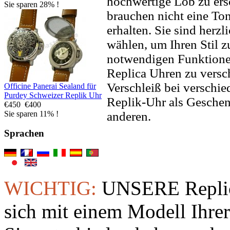
hochwertige Lob zu ers
Sie sparen 28% !
brauchen nicht eine To
erhalten. Sie sind herzl
wählen, um Ihren Stil zu
notwendigen Funktione
Replica Uhren zu versc
Verschleiß bei verschi
Officine Panerai Sealand für
Purdey Schweizer Replik Uhr
Replik-Uhr als Geschen
€450
€400
anderen.
Sie sparen 11% !
Sprachen
WICHTIG:
UNSERE Replic
sich mit einem Modell Ihre