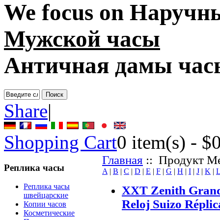
We focus on
Наручн
Мужской часы
Античная дамы час
Share
|
Shopping Cart
0
item(s) -
$
Главная
:: Продукт Ме
Реплика часы
A
|
B
|
C
|
D
|
E
|
F
|
G
|
H
|
I
|
J
|
K
|
Реплика часы
XXT Zenith Grand
швейцарские
Reloj Suizo Réplic
Копии часов
Косметические