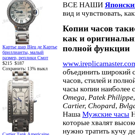
ВСЕ НАШИ
Японски
вид и чувствовать, ка
Копии часов такие
как и оригинальн
полной функции
Картье шар Bleu де Картье
бриллианты, малый
размер, реплики Смот
www.ireplicamaster.co
$215
$187
Сохранить: 13% выкл
объединить широкий 
часов, стилей и полно
часы копии наиболее 
Omega, Patek Philippe, 
Cartier, Chopard, Bvlg
Наша
Мужские часы
Н
которые хвалят высок
нужно тратить кучу д
Cartier Tank Americaine