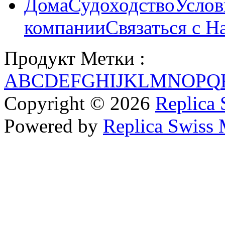
Дома
Судоходство
Услов
компании
Связаться с Н
Продукт Метки :
A
B
C
D
E
F
G
H
I
J
K
L
M
N
O
P
Q
Copyright © 2026
Replica 
Powered by
Replica Swiss