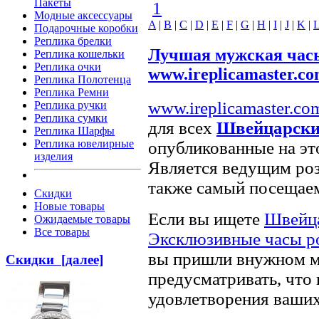
Пакеты
1
Модные аксессуары
A
|
B
|
C
|
D
|
E
|
F
|
G
|
H
|
I
|
J
|
K
|
Подарочные коробки
Реплика брелки
Лучшая мужская час
Реплика кошельки
Реплика очки
www.ireplicamaster.c
Реплика Полотенца
Реплика Ремни
www.ireplicamaster.co
Реплика ручки
Реплика сумки
для всех
Швейцарски
Реплика Шарфы
Реплика ювелирные
опубликованные на эт
изделия
Является ведущим р
также самый посещаем
Скидки
Новые товары
Если вы ищете
Швейца
Ожидаемые товары
Все товары
Эксклюзивные часы 
вы пришли внужном ме
Скидки [далее]
предусматривать, что 
удовлетворения ваших