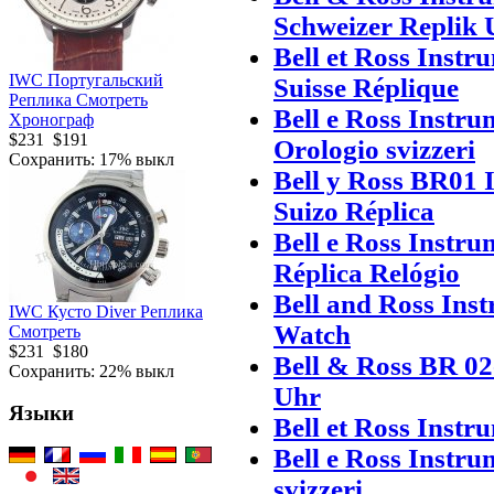
Schweizer Replik 
Bell et Ross Inst
IWC Португальский
Suisse Réplique
Реплика Смотреть
Bell e Ross Instr
Хронограф
$231
$191
Orologio svizzeri
Сохранить: 17% выкл
Bell y Ross BR01 
Suizo Réplica
Bell e Ross Instr
Réplica Relógio
Bell and Ross Ins
IWC Кусто Diver Реплика
Watch
Смотреть
$231
$180
Bell & Ross BR 02
Сохранить: 22% выкл
Uhr
Языки
Bell et Ross Instr
Bell e Ross Instr
svizzeri