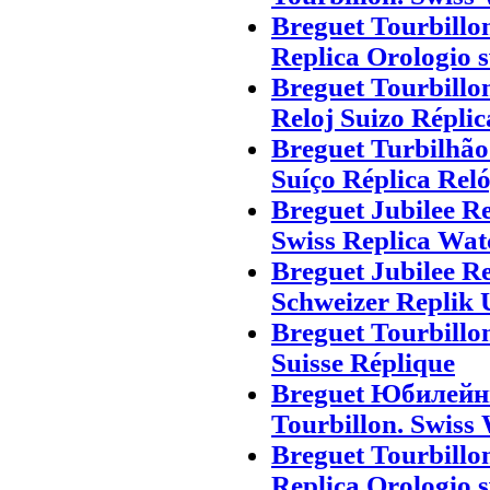
Breguet Tourbillo
Replica Orologio s
Breguet Tourbillo
Reloj Suizo Réplic
Breguet Turbilhão
Suíço Réplica Rel
Breguet Jubilee R
Swiss Replica Wat
Breguet Jubilee R
Schweizer Replik 
Breguet Tourbillo
Suisse Réplique
Breguet Юбилейны
Tourbillon. Swiss
Breguet Tourbillo
Replica Orologio s