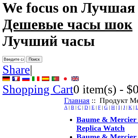
We focus on
Лучшая 
Дешевые часы шок
Лучший часы
Share
|
Shopping Cart
0
item(s) -
$
Главная
:: Продукт Ме
A
|
B
|
C
|
D
|
E
|
F
|
G
|
H
|
I
|
J
|
K
|
Baume & Mercier 
Replica Watch
Baume & Mercier