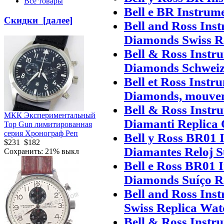
Все товары
Bell e BR Instrum
Скидки [далее]
Bell and Ross In
Diamonds Swiss R
Bell & Ross Inst
Diamonds Schweiz
Bell et Ross Inst
Diamonds, mouvem
Bell & Ross Inst
МКК Экспериментальный
Diamanti Replica O
Top Gun лимитированная
серия Хронограф Реп
Bell y Ross BR01
$231
$182
Diamantes Reloj S
Сохранить: 21% выкл
Bell e Ross BR01
Diamonds Suíço Ré
Bell and Ross In
Swiss Replica Wat
Bell & Ross Inst