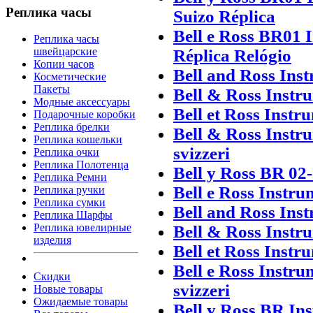
Реплика часы
Suizo Réplica
Bell e Ross BR01 
Реплика часы
швейцарские
Réplica Relógio
Копии часов
Bell and Ross Ins
Косметические
Пакеты
Bell & Ross Instr
Модные аксессуары
Bell et Ross Instr
Подарочные коробки
Реплика брелки
Bell & Ross Instr
Реплика кошельки
svizzeri
Реплика очки
Реплика Полотенца
Bell y Ross BR 02
Реплика Ремни
Bell e Ross Instr
Реплика ручки
Реплика сумки
Bell and Ross Ins
Реплика Шарфы
Реплика ювелирные
Bell & Ross Instr
изделия
Bell et Ross Instr
Bell e Ross Instr
Скидки
svizzeri
Новые товары
Ожидаемые товары
Bell y Ross BR In