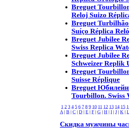
Breguet Tourbillo
Reloj Suizo Réplic
Breguet Turbilhão
Suíço Réplica Rel
Breguet Jubilee R
Swiss Replica Wat
Breguet Jubilee R
Schweizer Replik 
Breguet Tourbillo
Suisse Réplique
Breguet Юбилейны
Tourbillon. Swiss
1
2
3
4
5
6
7
8
9
10
11
12
13
14
15
1
A
|
B
|
C
|
D
|
E
|
F
|
G
|
H
|
I
|
J
|
K
|
Скидка мужчины ча