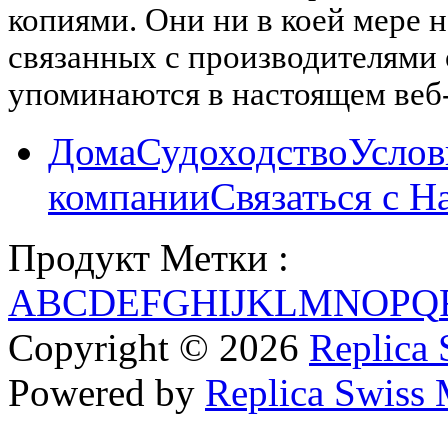
копиями. Они ни в коей мере 
связанных с производителями
упоминаются в настоящем веб-
Дома
Судоходство
Услов
компании
Связаться с Н
Продукт Метки :
A
B
C
D
E
F
G
H
I
J
K
L
M
N
O
P
Q
Copyright © 2026
Replica 
Powered by
Replica Swiss