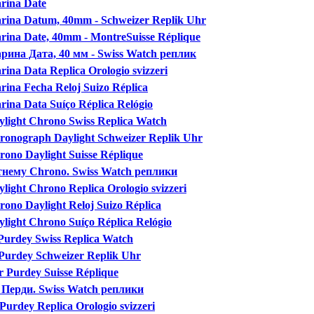
rina Date
arina Datum, 40mm - Schweizer Replik Uhr
rina Date, 40mm - MontreSuisse Réplique
арина Дата, 40 мм - Swiss Watch реплик
ina Data Replica Orologio svizzeri
rina Fecha Reloj Suizo Réplica
rina Data Suíço Réplica Relógio
ylight Chrono Swiss Replica Watch
hronograph Daylight Schweizer Replik Uhr
rono Daylight Suisse Réplique
етнему Chrono. Swiss Watch реплики
light Chrono Replica Orologio svizzeri
rono Daylight Reloj Suizo Réplica
ylight Chrono Suíço Réplica Relógio
 Purdey Swiss Replica Watch
r Purdey Schweizer Replik Uhr
r Purdey Suisse Réplique
я Перди. Swiss Watch реплики
 Purdey Replica Orologio svizzeri