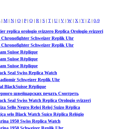
L
|
M
|
N
|
O
|
P
|
Q
|
R
|
S
|
T
|
U
|
V
|
W
|
X
|
Y
|
Z
|
0-9
er replica orologio svizzero Replica Orologio svizzeri
 Chronofighter Schweizer Replik Uhr
 Chronofighter Schweizer Replik Uhr
am Suisse Réplique
am Suisse Réplique
am Suisse Réplique
ack Seal Swiss Replica Watch
 Radiomir Schweizer Replik Uhr
al BlackSuisse Réplique
 Черного швейцарских печать Смотреть
ack Seal Swiss Watch Replica Orologio svizzeri
iza Sello Negro Reloj Reloj Suizo Réplica
íça selo Black Watch Suíço Réplica Relógio
rina 1950 Swiss Replica Watch
rina 1950 Schweizer Replik Uhr