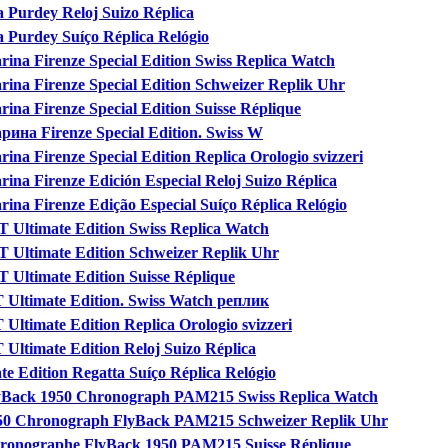
a Purdey Reloj Suizo Réplica
a Purdey Suíço Réplica Relógio
ina Firenze Special Edition Swiss Replica Watch
rina Firenze Special Edition Schweizer Replik Uhr
ina Firenze Special Edition Suisse Réplique
рина Firenze Special Edition. Swiss W
ina Firenze Special Edition Replica Orologio svizzeri
ina Firenze Edición Especial Reloj Suizo Réplica
ina Firenze Edição Especial Suíço Réplica Relógio
T Ultimate Edition Swiss Replica Watch
T Ultimate Edition Schweizer Replik Uhr
 Ultimate Edition Suisse Réplique
 Ultimate Edition. Swiss Watch реплик
Ultimate Edition Replica Orologio svizzeri
Ultimate Edition Reloj Suizo Réplica
e Edition Regatta Suíço Réplica Relógio
lyBack 1950 Chronograph PAM215 Swiss Replica Watch
950 Chronograph FlyBack PAM215 Schweizer Replik Uhr
hronographe FlyBack 1950 PAM215 Suisse Réplique