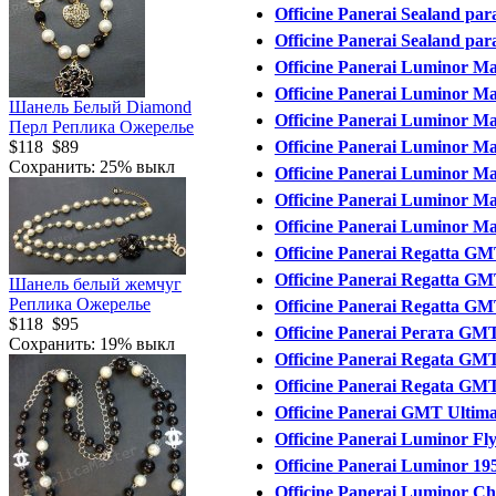
Officine Panerai Sealand par
Officine Panerai Sealand par
Officine Panerai Luminor Mar
Officine Panerai Luminor Ma
Шанель Белый Diamond
Officine Panerai Luminor Mar
Перл Реплика Ожерелье
$118
$89
Officine Panerai Luminor Ма
Сохранить: 25% выкл
Officine Panerai Luminor Mar
Officine Panerai Luminor Mar
Officine Panerai Luminor Mar
Officine Panerai Regatta GM
Officine Panerai Regatta GM
Шанель белый жемчуг
Реплика Ожерелье
Officine Panerai Regatta GMT
$118
$95
Officine Panerai Регата GMT
Сохранить: 19% выкл
Officine Panerai Regata GMT 
Officine Panerai Regata GMT 
Officine Panerai GMT Ultimat
Officine Panerai Luminor F
Officine Panerai Luminor 1
Officine Panerai Luminor C