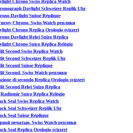
ylight Chrono Swiss Replica Watch
hronograph Daylight Schweizer Replik Uhr
rono Daylight Suisse Réplique
етнему Chrono. Swiss Watch реплики
light Chrono Replica Orologio svizzeri
rono Daylight Reloj Suizo Réplica
ylight Chrono Suíço Réplica Relógio
lit Second Swiss Replica Watch
lit Second Schweizer Replik Uhr
lit Second Suisse Réplique
plit Second. Swiss Watch реплики
zione di secondo Replica Orologio svizzeri
lit Second Reloj Suizo Réplica
d Radiomir Suíço Réplica Relógio
ack Seal Swiss Replica Watch
lack Seal Schweizer Replik Uhr
ack Seal Suisse Réplique
черной печатью. Swiss Watch реплики
ck Seal Replica Orologio svizzeri