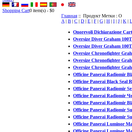
Shopping Cart
0
item(s) -
$0
Главная
:: Продукт Метки : O
A
|
B
|
C
|
D
|
E
|
F
|
G
|
H
|
I
|
J
|
K
|
Onorevoli Dichiarazione Carti
Oversize Diver Graham 100T
Oversize Diver Graham 100T
Oversize Chronofighter Grah
Oversize Chronofighter Grah
Oversize Chronofighter Grah
Officine Panerai Radiomir Bl
Officine Panerai Black Seal
Officine Panerai Radiomir Se
Officine Panerai Radiomir
Officine Panerai Radiomir Bl
Officine Panerai Radiomir Su
Officine Panerai Radiomir Su
Officine Panerai Luminor Ma
Officine Panerai Luminor Ma