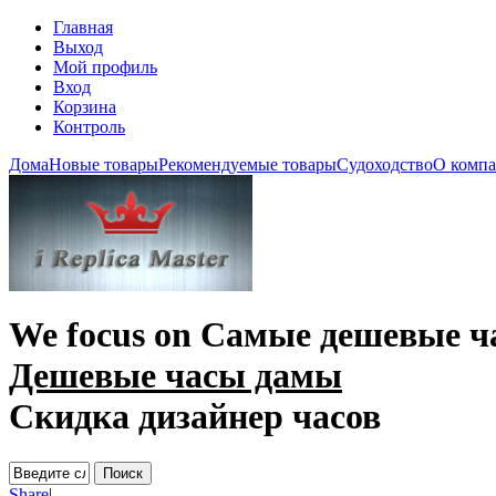
Главная
Выход
Мой профиль
Вход
Корзина
Контроль
Дома
Новые товары
Рекомендуемые товары
Судоходство
О комп
We focus on
Самые дешевые ч
Дешевые часы дамы
Скидка дизайнер часов
Share
|