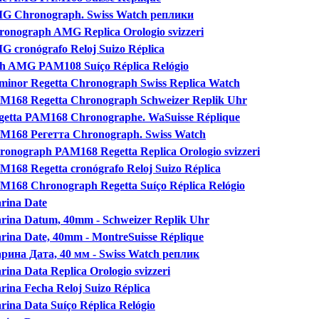
MG Chronograph. Swiss Watch реплики
ronograph AMG Replica Orologio svizzeri
G cronógrafo Reloj Suizo Réplica
ph AMG PAM108 Suíço Réplica Relógio
minor Regetta Chronograph Swiss Replica Watch
AM168 Regetta Chronograph Schweizer Replik Uhr
egetta PAM168 Chronographe. WaSuisse Réplique
AM168 Регетта Chronograph. Swiss Watch
ronograph PAM168 Regetta Replica Orologio svizzeri
M168 Regetta cronógrafo Reloj Suizo Réplica
AM168 Chronograph Regetta Suíço Réplica Relógio
rina Date
arina Datum, 40mm - Schweizer Replik Uhr
rina Date, 40mm - MontreSuisse Réplique
арина Дата, 40 мм - Swiss Watch реплик
ina Data Replica Orologio svizzeri
rina Fecha Reloj Suizo Réplica
rina Data Suíço Réplica Relógio