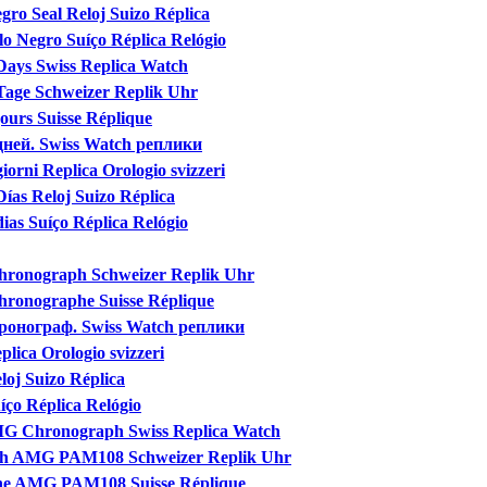
gro Seal Reloj Suizo Réplica
lo Negro Suíço Réplica Relógio
 Days Swiss Replica Watch
 Tage Schweizer Replik Uhr
jours Suisse Réplique
 дней. Swiss Watch реплики
iorni Replica Orologio svizzeri
Días Reloj Suizo Réplica
dias Suíço Réplica Relógio
Chronograph Schweizer Replik Uhr
Chronographe Suisse Réplique
 Хронограф. Swiss Watch реплики
lica Orologio svizzeri
loj Suizo Réplica
íço Réplica Relógio
MG Chronograph Swiss Replica Watch
aph AMG PAM108 Schweizer Replik Uhr
phe AMG PAM108 Suisse Réplique