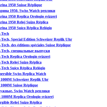
rina 1950 Suisse Réplique
арина 1950. Swiss Watch реплики
ina 1950 Replica Orologio svizzeri
rina 1950 Reloj Suizo Réplica
rina 1950 Suíço Réplica Relógio
y-Tech
-Tech, Special Edition Schweizer Replik Uhr
Tech, des éditions spéciales Suisse Réplique
ly-Tech, специальные выпуски
-Tech Replica Orologio svizzeri
-Tech Reloj Suizo Réplica
-Tech Suíço Réplica Relógio
ersible Swiss Replica Watch
e 1000M Schweizer Replik Uhr
e 1000M Suisse Réplique
гружные. Swiss Watch реплики
i 1000M Replica Orologio svizzeri
gible Reloj Suizo Réplica