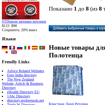
Показано
1
до
8
(из
8
т
STDupont запонки реплики
$123
$98
Сохранить: 20% выкл
Языки
Новые товары для
Полотенца
Frendly Links
Advice Related Websites
Euro India directory
The New Zealand
Website, Article & Business
Directory
eHealth Directory EU
1Abc Directory
directory.seofreetools.net
Кристиан Диор Реплика
Triple W Directory