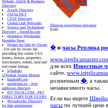
Website, Article & Business
Directory
ZoocK Directory
FAT64.NET
CFAF Directory
Global Link Networks
Шанель полотенце реплики
Science and Technology
$180
Directory - AtomDir.com
Humidors Wholesaler
Humidor Store
Homes for Sale by Owner
�
и
часы Реплика р
- For sale by owner site
providing free online USA
homes, houses, properties,
www.ireplicamaster.co
foreclosures, rentals, land and
для всех
Известные 
real estate listings.
сайте.
www.ireplicamas
Ignite400.org
розничным
�
, а так
inredesign.eu - Web
независимого часы.
addresses directory
IST-TECH.COM - PR5
DIRECTORY FOR YEARS
Если вы ищете
Швейца
Myriadwebs: Directory
часы
по лучшей цене 
for link submissions