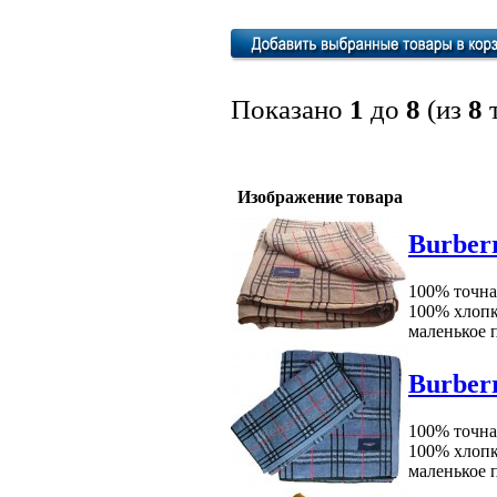
Показано
1
до
8
(из
8
т
Изображение товара
Burber
100% точная
100% хлопка
маленькое п
Burber
100% точная
100% хлопк
маленькое п