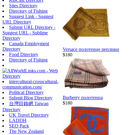
RibCast Directory
Sites Directory
Directory of Fishing
Suggest Link - Suggest
URL Directory
Submit URL Directory -
Suggest URL - Sublime
Directory
Canada Employment
Directory
Versace полотенце реплики
Food Directory
$180
Directory of Fishing
intercultural-crosscultural-
communication.com/
Political Directory
Burberry полотенца
Submit Blog Directory
$180
台灣目錄網 Taiwan
Directory
UK Travel Directory
LADDH
SEO Pack
The New Zealand