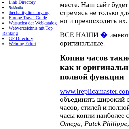
Link Directory
месте. Наш сайт будет
RoMedia
стремясь не только д
thecharitydirectory.org
Europe Travel Guide
но и превосходить их.
Watsuchst der Webkatalog
Webverzeichnis mit Top
Ranking
ВСЕ НАШИ
�
имеют 
GF Directory
оригинальные.
Webring Erfurt
Копии часов такие
как и оригинальн
полной функции
www.ireplicamaster.co
объединить широкий 
часов, стилей и полно
часы копии наиболее 
Omega, Patek Philippe, 