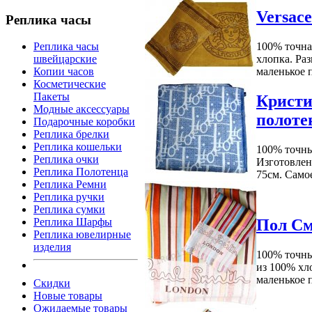
Versac
Реплика часы
100% точна
Реплика часы
хлопка. Раз
швейцарские
маленькое п
Копии часов
Косметические
Пакеты
Кристи
Модные аксессуары
полоте
Подарочные коробки
Реплика брелки
Реплика кошельки
100% точны
Реплика очки
Изготовлена
Реплика Полотенца
75см. Самое
Реплика Ремни
Реплика ручки
Реплика сумки
Пол См
Реплика Шарфы
Реплика ювелирные
изделия
100% точны
из 100% хло
маленькое п
Скидки
Новые товары
Ожидаемые товары