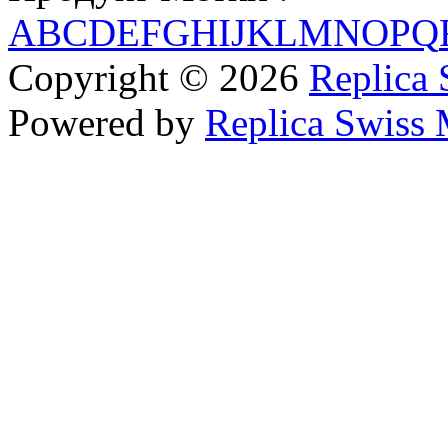
A
B
C
D
E
F
G
H
I
J
K
L
M
N
O
P
Q
Copyright © 2026
Replica 
Powered by
Replica Swiss