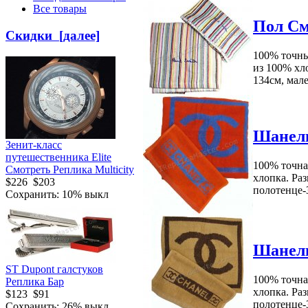
Все товары
Пол См
Скидки [далее]
100% точны
из 100% хл
134см, мале
Шанель
Зенит-класс
путешественника Elite
100% точна
Смотреть Реплика Multicity
хлопка. Раз
$226
$203
полотенце-3
Сохранить: 10% выкл
Шанель
ST Dupont галстуков
100% точна
Реплика Бар
хлопка. Раз
$123
$91
полотенце-3
Сохранить: 26% выкл