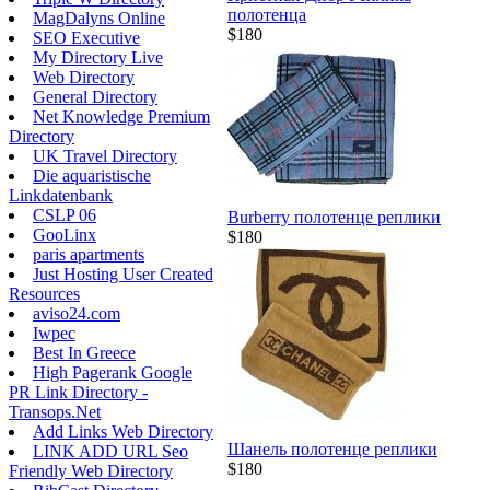
полотенца
MagDalyns Online
$180
SEO Executive
My Directory Live
Web Directory
General Directory
Net Knowledge Premium
Directory
UK Travel Directory
Die aquaristische
Linkdatenbank
CSLP 06
Burberry полотенце реплики
GooLinx
$180
paris apartments
Just Hosting User Created
Resources
aviso24.com
Iwpec
Best In Greece
High Pagerank Google
PR Link Directory -
Transops.Net
Add Links Web Directory
Шанель полотенце реплики
LINK ADD URL Seo
$180
Friendly Web Directory