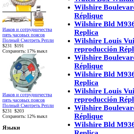
Wilshire Boulevar
Réplique
Wilshire Bld M936
Иаков и сотрудничества
Replica
пять часовых поясов
Wilshire Louis Vu
Полный Смотреть Репли
$231
$191
reproducción Répl
Сохранить: 17% выкл
Wilshire Boulevar
Réplique
Wilshire Bld M936
Replica
Wilshire Louis Vu
Иаков и сотрудничества
reproducción Répl
пять часовых поясов
Полный Смотреть Репли
Wilshire Boulevar
$231
$203
Réplique
Сохранить: 12% выкл
Wilshire Bld M936
Языки
Replica