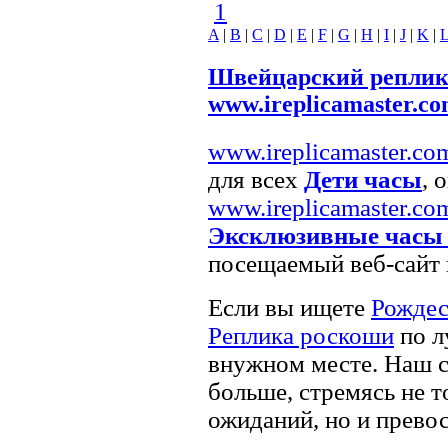
1
A
|
B
|
C
|
D
|
E
|
F
|
G
|
H
|
I
|
J
|
K
|
Швейцарский реплик
www.ireplicamaster.c
www.ireplicamaster.co
для всех
Дети часы
, 
www.ireplicamaster.co
Эксклюзивные часы
посещаемый веб-сайт 
Если вы ищете
Рождес
Реплика роскоши
по л
внужном месте. Наш с
больше, стремясь не 
ожиданий, но и превос