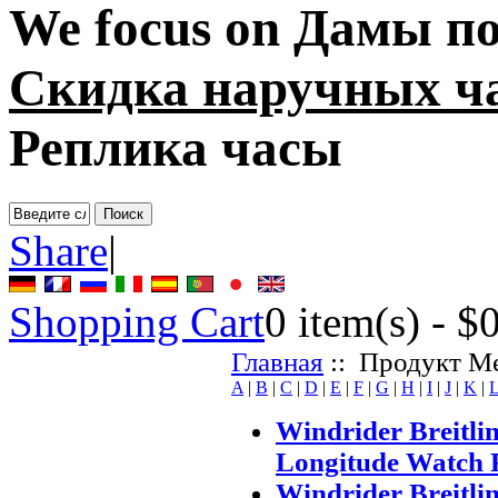
We focus on
Дамы по
Скидка наручных ч
Реплика часы
Share
|
Shopping Cart
0
item(s) -
$
Главная
:: Продукт М
A
|
B
|
C
|
D
|
E
|
F
|
G
|
H
|
I
|
J
|
K
|
Windrider Breitl
Longitude Watch 
Windrider Breitli