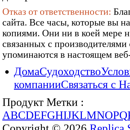
Отказ от ответственности:
Бла
сайта. Все часы, которые вы н
копиями. Они ни в коей мере 
связанных с производителями
упоминаются в настоящем веб-
Дома
Судоходство
Услов
компании
Связаться с Н
Продукт Метки :
A
B
C
D
E
F
G
H
I
J
K
L
M
N
O
P
Q
Copyright © 2026
Replica 