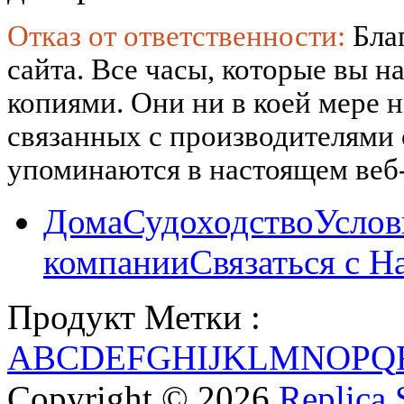
Отказ от ответственности:
Бла
сайта. Все часы, которые вы н
копиями. Они ни в коей мере 
связанных с производителями
упоминаются в настоящем веб-
Дома
Судоходство
Услов
компании
Связаться с Н
Продукт Метки :
A
B
C
D
E
F
G
H
I
J
K
L
M
N
O
P
Q
Copyright © 2026
Replica 