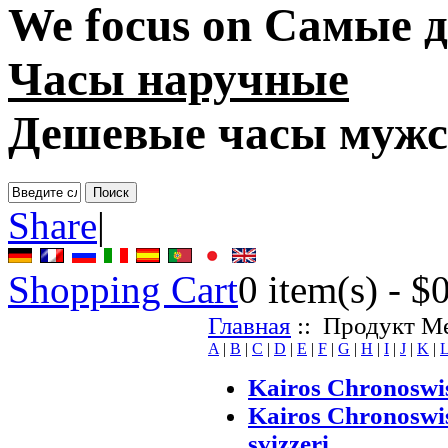
We focus on
Самые д
Часы наручные
Дешевые часы мужс
Share
|
Shopping Cart
0
item(s) -
$
Главная
:: Продукт Ме
A
|
B
|
C
|
D
|
E
|
F
|
G
|
H
|
I
|
J
|
K
|
Kairos Chronoswis
Kairos Chronoswis
svizzeri