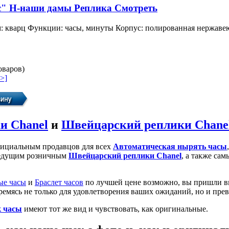
с" H-наши дамы Реплика Смотреть
 кварц Функции: часы, минуты Корпус: полированная нержавеющ
оваров)
>]
и Chanel
и
Швейцарский реплики Chane
фициальным продавцов для всех
Автоматическая нырять часы
едущим розничным
Швейцарский реплики Chanel
, а также са
ые часы
и
Браслет часов
по лучшей цене возможно, вы пришли в
тремясь не только для удовлетворения ваших ожиданий, но и прев
к часы
имеют тот же вид и чувствовать, как оригинальные.