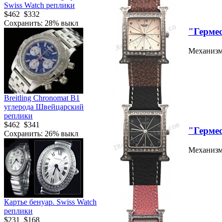
Swiss Watch реплики
$462
$332
Сохранить: 28% выкл
"Герме
Механизм:
Breitling Chronomat B1
углерода Швейцарский
реплики
$462
$341
"Герме
Сохранить: 26% выкл
Механизм:
Картье бенуар. Swiss Watch
реплики
$231
$168