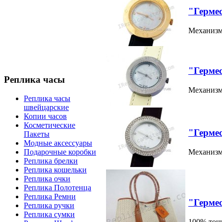
"Гермес
Механизм:
"Гермес
Реплика часы
Механизм:
Реплика часы
швейцарские
Копии часов
Косметические
"Гермес
Пакеты
Модные аксессуары
Механизм:
Подарочные коробки
Реплика брелки
Реплика кошельки
Реплика очки
Реплика Полотенца
Реплика Ремни
"Герме
Реплика ручки
Реплика сумки
100% точн