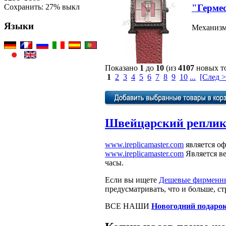
Сохранить: 27% выкл
"Герме
Языки
Механизм:
Показано
1
до
10
(из
4107
новых т
1
2
3
4
5
6
7
8
9
10
...
[След >
Швейцарский реплик
www.ireplicamaster.com
является о
www.ireplicamaster.com
Является в
часы.
Если вы ищете
Дешевые фирменн
предусматривать, что и больше, с
ВСЕ НАШИ
Новогодний подаро