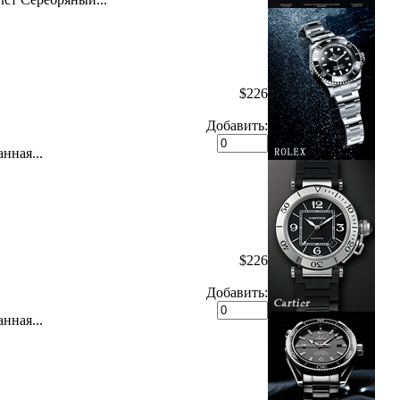
$226
Добавить:
нная...
$226
Добавить:
нная...