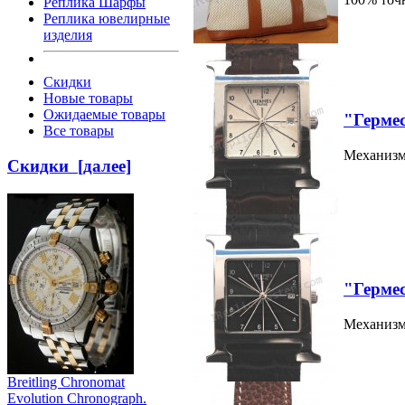
Реплика Шарфы
Реплика ювелирные
изделия
Скидки
Новые товары
Ожидаемые товары
"Герме
Все товары
Механизм:
Скидки [далее]
"Герме
Механизм:
Breitling Chronomat
Evolution Chronograph.