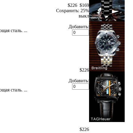
$226
$169
Сохранить: 25%
выкл
Добавить:
ая сталь. ...
$226
Добавить:
ая сталь. ...
$226