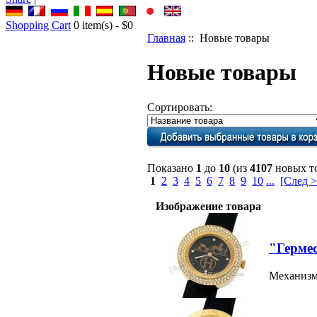
Shopping Cart
0
item(s) -
$0
Главная
:: Новые товары
Новые товары
Сортировать:
Показано
1
до
10
(из
4107
новых т
1
2
3
4
5
6
7
8
9
10
...
[След >
Изображение товара
"Гермес
Механизм: