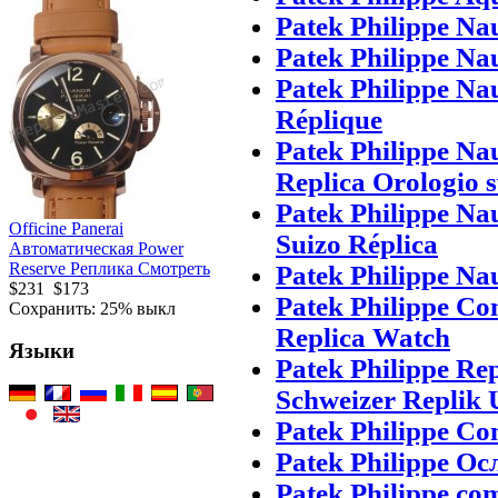
Patek Philippe Na
Patek Philippe Na
Patek Philippe Na
Réplique
Patek Philippe Nau
Replica Orologio s
Patek Philippe Nau
Officine Panerai
Suizo Réplica
Автоматическая Power
Reserve Реплика Смотреть
Patek Philippe Nau
$231
$173
Patek Philippe Co
Сохранить: 25% выкл
Replica Watch
Языки
Patek Philippe Re
Schweizer Replik 
Patek Philippe Co
Patek Philippe О
Patek Philippe co