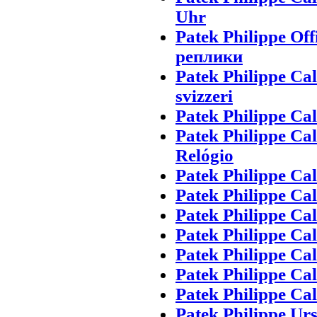
Uhr
Patek Philippe Of
реплики
Patek Philippe Cal
svizzeri
Patek Philippe Cal
Patek Philippe Cal
Relógio
Patek Philippe Ca
Patek Philippe Ca
Patek Philippe Ca
Patek Philippe Ca
Patek Philippe Cal
Patek Philippe Cal
Patek Philippe Cal
Patek Philippe Ur