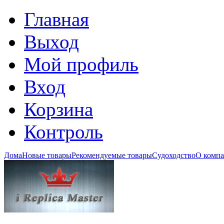
Главная
Выход
Мой профиль
Вход
Корзина
Контроль
Дома
Новые товары
Рекомендуемые товары
Судоходство
О комп