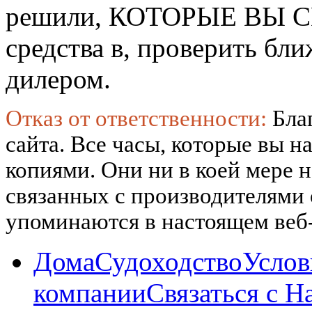
решили, КОТОРЫЕ ВЫ СМ
средства в, проверить б
дилером.
Отказ от ответственности:
Бла
сайта. Все часы, которые вы н
копиями. Они ни в коей мере 
связанных с производителями
упоминаются в настоящем веб-
Дома
Судоходство
Услов
компании
Связаться с Н