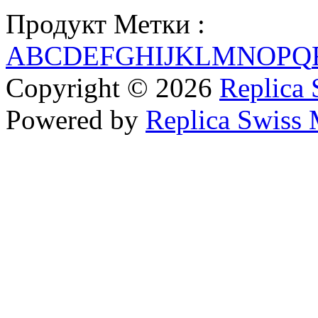
Продукт Метки :
A
B
C
D
E
F
G
H
I
J
K
L
M
N
O
P
Q
Copyright © 2026
Replica 
Powered by
Replica Swiss