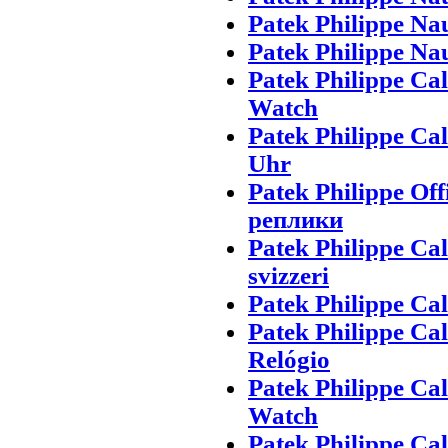
Patek Philippe Nau
Patek Philippe Nau
Patek Philippe Cal
Watch
Patek Philippe Cal
Uhr
Patek Philippe Of
реплики
Patek Philippe Cal
svizzeri
Patek Philippe Cal
Patek Philippe Cal
Relógio
Patek Philippe Cal
Watch
Patek Philippe Cal