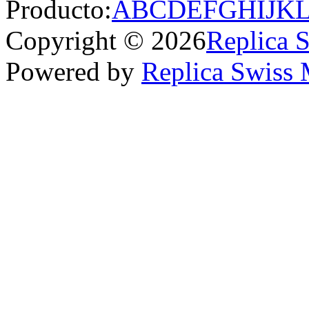
Producto:
A
B
C
D
E
F
G
H
I
J
K
Copyright © 2026
Replica 
Powered by
Replica Swiss