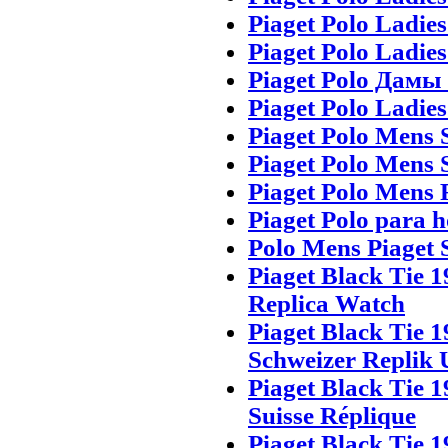
Piaget Polo Ladie
Piaget Polo Ladie
Piaget Polo Дамы
Piaget Polo Ladies
Piaget Polo Mens 
Piaget Polo Mens 
Piaget Polo Mens R
Piaget Polo para 
Polo Mens Piaget 
Piaget Black Tie 
Replica Watch
Piaget Black Tie 
Schweizer Replik 
Piaget Black Tie 1
Suisse Réplique
Piaget Black Tie 1