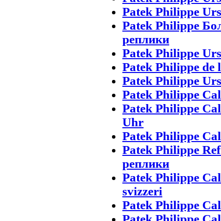
Patek Philippe Ur
Patek Philippe Б
реплики
Patek Philippe Urs
Patek Philippe de
Patek Philippe Ur
Patek Philippe Cal
Patek Philippe Cal
Uhr
Patek Philippe Cal
Patek Philippe Re
реплики
Patek Philippe Ca
svizzeri
Patek Philippe Cal
Patek Philippe Cal