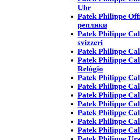
Uhr
Patek Philippe Of
реплики
Patek Philippe Cal
svizzeri
Patek Philippe Cal
Patek Philippe Cal
Relógio
Patek Philippe Ca
Patek Philippe Ca
Patek Philippe Ca
Patek Philippe Ca
Patek Philippe Cal
Patek Philippe Cal
Patek Philippe Cal
Patek Philippe Ur