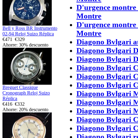
D'urgence montre 
Montre
D'urgence montre 
Bell y Ross BR Instrumento
Montre
02-94 Reloj Suizo Réplica
€471
€329
Diagono Bvlgari a
Ahorre: 30% descuento
Diagono Bvlgari 
Diagono Bvlgari 
Diagono Bvlgari 
Diagono Bvlgari C
Diagono Bvlgari C
Breguet Classique
Diagono Bvlgari 
Cronograph Reloj Suizo
Réplica
Diagono Bvlgari 
€416
€332
Diagono Bvlgari 
Ahorre: 20% descuento
Diagono Bvlgari C
Diagono Bvlgari C
Diagono Bvlgari 