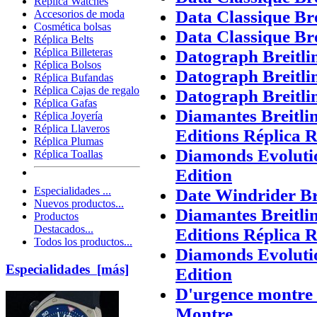
Réplica Watches
Data Classique Br
Accesorios de moda
Cosmética bolsas
Data Classique Br
Réplica Belts
Réplica Billeteras
Datograph Breitli
Réplica Bolsos
Datograph Breitli
Réplica Bufandas
Réplica Cajas de regalo
Datograph Breitli
Réplica Gafas
Diamantes Breitli
Réplica Joyería
Réplica Llaveros
Editions Réplica R
Réplica Plumas
Diamonds Evolutio
Réplica Toallas
Edition
Especialidades ...
Date Windrider Br
Nuevos productos...
Diamantes Breitli
Productos
Destacados...
Editions Réplica R
Todos los productos...
Diamonds Evolutio
Especialidades [más]
Edition
D'urgence montre 
Montre