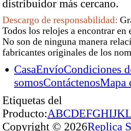
distribuidor más cercano.
Descargo de responsabilidad:
Gr
Todos los relojes a encontrar en 
No son de ninguna manera relacio
fabricantes originales de los no
Casa
Envío
Condiciones d
somos
Contáctenos
Mapa d
Etiquetas del
Producto:
A
B
C
D
E
F
G
H
I
J
K
Copyright © 2026
Replica 