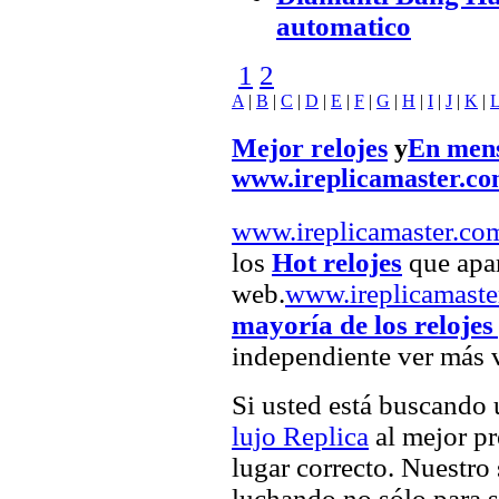
automatico
1
2
A
|
B
|
C
|
D
|
E
|
F
|
G
|
H
|
I
|
J
|
K
|
Mejor relojes
y
En mens
www.ireplicamaster.c
www.ireplicamaster.co
los
Hot relojes
que apar
web.
www.ireplicamaste
mayoría de los relojes
independiente ver más v
Si usted está buscando
lujo Replica
al mejor pr
lugar correcto. Nuestro 
luchando no sólo para sa