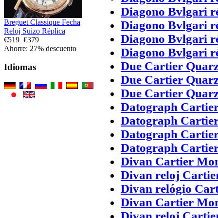
Diagono Bvlgari 
Breguet Classique Fecha
Diagono Bvlgari 
Reloj Suizo Réplica
Diagono Bvlgari 
€519
€379
Ahorre: 27% descuento
Diagono Bvlgari 
Due Cartier Quarz
Idiomas
Due Cartier Quarz
Due Cartier Quarz
Datograph Cartie
Datograph Cartier
Datograph Cartie
Datograph Cartier
Divan Cartier Mo
Divan reloj Cartie
Divan relógio Cart
Divan Cartier Mo
Divan reloj Cartie