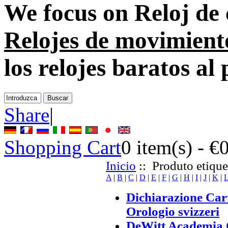
We focus on
Reloj de
Relojes de movimient
los relojes baratos al
Share
|
Shopping Cart
0
item(s) -
€
Inicio
:: Produto etique
A
|
B
|
C
|
D
|
E
|
F
|
G
|
H
|
I
|
J
|
K
|
Dichiarazione Car
Orologio svizzeri
DeWitt Academia 