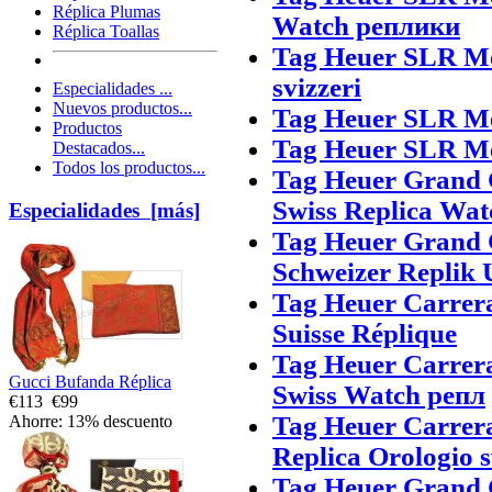
Réplica Plumas
Watch реплики
Réplica Toallas
Tag Heuer SLR Me
svizzeri
Especialidades ...
Nuevos productos...
Tag Heuer SLR Me
Productos
Tag Heuer SLR Me
Destacados...
Todos los productos...
Tag Heuer Grand 
Swiss Replica Wat
Especialidades [más]
Tag Heuer Grand 
Schweizer Replik 
Tag Heuer Carrer
Suisse Réplique
Tag Heuer Carrer
Gucci Bufanda Réplica
Swiss Watch репл
€113
€99
Tag Heuer Carrera
Ahorre: 13% descuento
Replica Orologio s
Tag Heuer Grand 