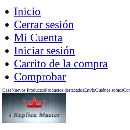
Inicio
Cerrar sesión
Mi Cuenta
Iniciar sesión
Carrito de la compra
Comprobar
Casa
Nuevos Productos
Productos destacados
Envío
Quiénes somos
Con