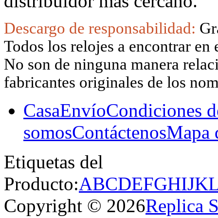
distribuidor más cercano.
Descargo de responsabilidad:
Gr
Todos los relojes a encontrar en 
No son de ninguna manera relacio
fabricantes originales de los no
Casa
Envío
Condiciones d
somos
Contáctenos
Mapa d
Etiquetas del
Producto:
A
B
C
D
E
F
G
H
I
J
K
Copyright © 2026
Replica 