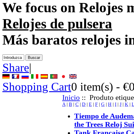
We focus on
Relojes 
Relojes de pulsera
Más baratos relojes i
Share
|
Shopping Cart
0
item(s) -
€
Inicio
:: Produto etique
A
|
B
|
C
|
D
|
E
|
F
|
G
|
H
|
I
|
J
|
K
|
Tiempo de Audema
the Trees Reloj Su
Tank Française Ca