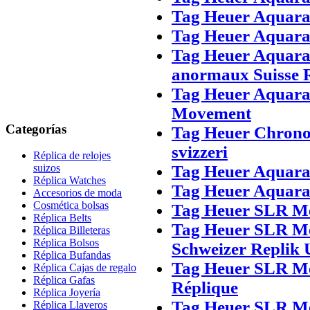
Tag Heuer Aquara
Tag Heuer Aquara
Tag Heuer Aquara
anormaux Suisse 
Tag Heuer Aquar
Movement
Categorías
Tag Heuer Chrono
svizzeri
Réplica de relojes
Tag Heuer Aquarac
suizos
Réplica Watches
Tag Heuer Aquarac
Accesorios de moda
Cosmética bolsas
Tag Heuer SLR M
Réplica Belts
Tag Heuer SLR Me
Réplica Billeteras
Réplica Bolsos
Schweizer Replik 
Réplica Bufandas
Tag Heuer SLR Me
Réplica Cajas de regalo
Réplica Gafas
Réplique
Réplica Joyería
Tag Heuer SLR Me
Réplica Llaveros