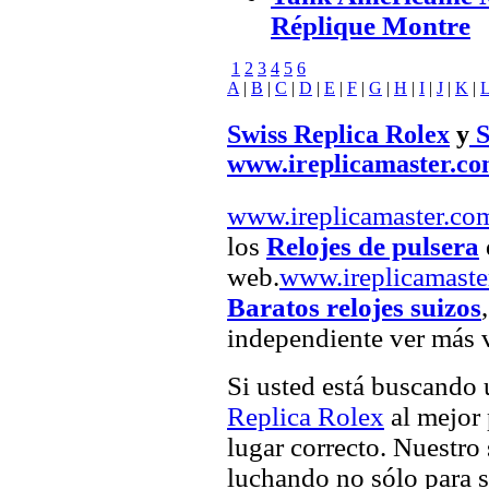
Réplique Montre
1
2
3
4
5
6
A
|
B
|
C
|
D
|
E
|
F
|
G
|
H
|
I
|
J
|
K
|
Swiss Replica Rolex
y
S
www.ireplicamaster.c
www.ireplicamaster.co
los
Relojes de pulsera
web.
www.ireplicamaste
Baratos relojes suizos
independiente ver más v
Si usted está buscando
Replica Rolex
al mejor 
lugar correcto. Nuestro 
luchando no sólo para sa