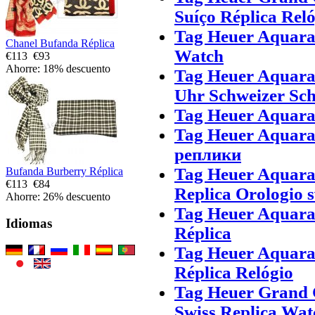
Suíço Réplica Rel
Tag Heuer Aquarac
Chanel Bufanda Réplica
Watch
€113
€93
Ahorre: 18% descuento
Tag Heuer Aquarac
Uhr Schweizer Sch
Tag Heuer Aquarac
Tag Heuer Aquar
реплики
Tag Heuer Aquarac
Bufanda Burberry Réplica
€113
€84
Replica Orologio s
Ahorre: 26% descuento
Tag Heuer Aquarac
Idiomas
Réplica
Tag Heuer Aquarac
Réplica Relógio
Tag Heuer Grand 
Swiss Replica Wat