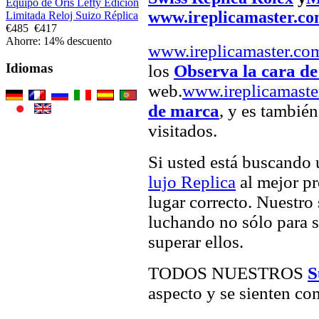
Equipo de Oris Lefty Edición
www.ireplicamaster.c
Limitada Reloj Suizo Réplica
€485
€417
Ahorre: 14% descuento
www.ireplicamaster.co
Idiomas
los
Observa la cara d
web.
www.ireplicamaste
de marca
, y es tambié
visitados.
Si usted está buscando
lujo Replica
al mejor pr
lugar correcto. Nuestro 
luchando no sólo para sa
superar ellos.
TODOS NUESTROS
S
aspecto y se sienten com