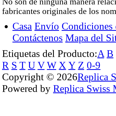
No son de ninguna manera relacio
fabricantes originales de los no
Casa
Envío
Condiciones 
Contáctenos
Mapa del Si
Etiquetas del Producto:
A
B
R
S
T
U
V
W
X
Y
Z
0-9
Copyright © 2026
Replica 
Powered by
Replica Swiss