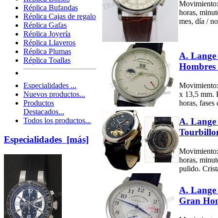
Movimiento:
Réplica Bufandas
horas, minut
Réplica Cajas de regalo
mes, día / n
Réplica Gafas
Réplica Joyería
Réplica Llaveros
Réplica Plumas
A. Lange
Réplica Toallas
Hombres 
Movimiento:
Especialidades ...
x 13,5 mm. F
Nuevos productos...
horas, fases 
Productos
Destacados...
Todos los productos...
A. Lange 
Tourbillo
Especialidades [más]
Movimiento:
horas, minut
pulido. Crista
A. Lange
Gran Hom