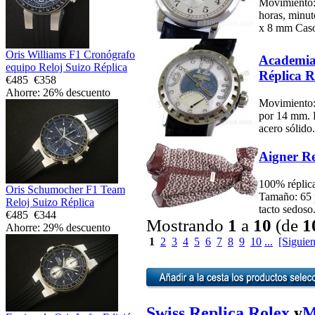
Movimiento:
horas, minu
x 8 mm Caso:
Oris Williams F1 Cronógrafo
Academia
equipo Reloj Suizo Réplica
Réplica R
€485
€358
Ahorre: 26% descuento
Movimiento:
por 14 mm. F
acero sólido.
Aigner Re
100% réplic
Oris Schumocher F1 Team
Tamaño: 65 
Reloj Suizo Réplica
tacto sedoso
€485
€344
Mostrando
1
a
10
(de
1
Ahorre: 29% descuento
1
2
3
4
5
6
7
8
9
10
...
[Siguien
Swiss Replica Rolex
y
M