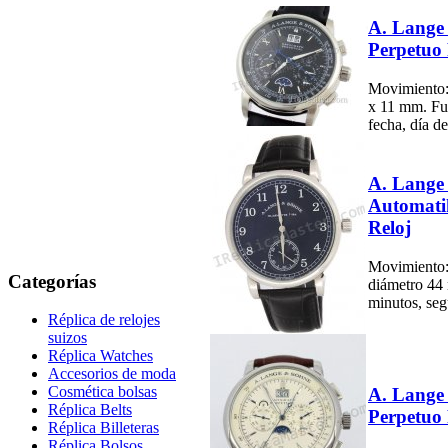
A. Lange
Perpetuo 
Movimiento:
x 11 mm. Fun
fecha, día de
A. Lange
Automati
Reloj
Movimiento:
Categorías
diámetro 44 
minutos, seg
Réplica de relojes
suizos
Réplica Watches
Accesorios de moda
Cosmética bolsas
A. Lange
Réplica Belts
Perpetuo 
Réplica Billeteras
Réplica Bolsos