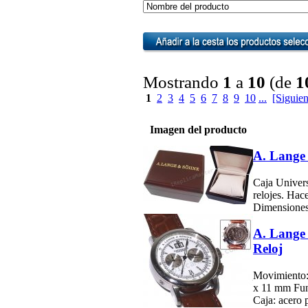
Mostrando
1
a
10
(de
1
1
2
3
4
5
6
7
8
9
10
...
[Siguien
Imagen del producto
A. Lange 
Caja Univers
relojes. Hac
Dimensiones: 
A. Lange
Reloj
Movimiento:
x 11 mm Func
Caja: acero p