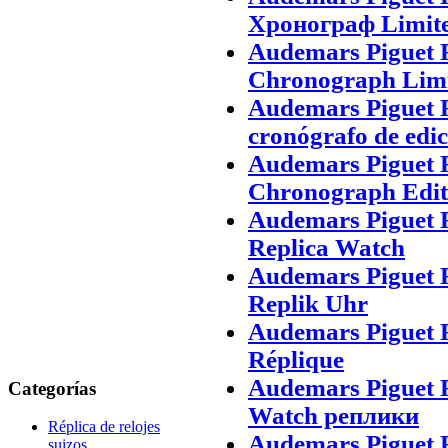
Хронограф Limite
Audemars Piguet 
Chronograph Limit
Audemars Piguet 
cronógrafo de edic
Audemars Piguet 
Chronograph Editi
Audemars Piguet 
Replica Watch
Audemars Piguet 
Replik Uhr
Audemars Piguet 
Réplique
Audemars Piguet
Categorías
Watch реплики
Réplica de relojes
Audemars Piguet 
suizos