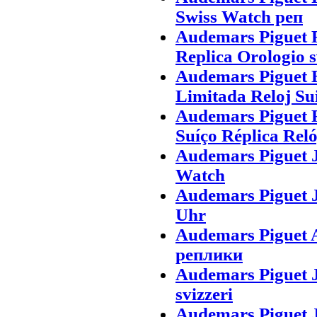
Swiss Watch реп
Audemars Piguet 
Replica Orologio s
Audemars Piguet 
Limitada Reloj Su
Audemars Piguet 
Suíço Réplica Rel
Audemars Piguet J
Watch
Audemars Piguet 
Uhr
Audemars Piguet
реплики
Audemars Piguet 
svizzeri
Audemars Piguet J