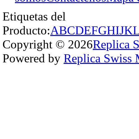
Etiquetas del
Producto:
A
B
C
D
E
F
G
H
I
J
K
Copyright © 2026
Replica 
Powered by
Replica Swiss