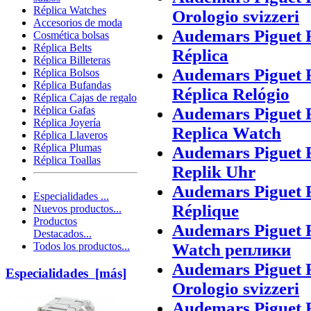
Réplica Watches
Orologio svizzeri
Accesorios de moda
Audemars Piguet R
Cosmética bolsas
Réplica Belts
Réplica
Réplica Billeteras
Audemars Piguet 
Réplica Bolsos
Réplica Bufandas
Réplica Relógio
Réplica Cajas de regalo
Audemars Piguet 
Réplica Gafas
Réplica Joyería
Replica Watch
Réplica Llaveros
Réplica Plumas
Audemars Piguet 
Réplica Toallas
Replik Uhr
Audemars Piguet 
Especialidades ...
Réplique
Nuevos productos...
Productos
Audemars Piguet
Destacados...
Watch реплики
Todos los productos...
Audemars Piguet 
Especialidades [más]
Orologio svizzeri
Audemars Piguet R