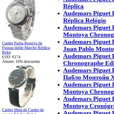
Réplica
Audemars Piguet 
Réplica Relógio
Audemars Piguet 
Montoya Chronogr
Audemars Piguet 
Cartier Pasha Reserva de
Juan Pablo Monto
Fuseau doble Marche Réplica
Reloj
Audemars Piguet 
€193
€174
Ahorre: 10% descuento
Chronographe Edit
Audemars Piguet
Пабло Монтойя 
Audemars Piguet 
Montoya Chronogra
Audemars Piguet 
Montoya Cronógraf
Cartier Must de Cartier de
Audemars Piguet 