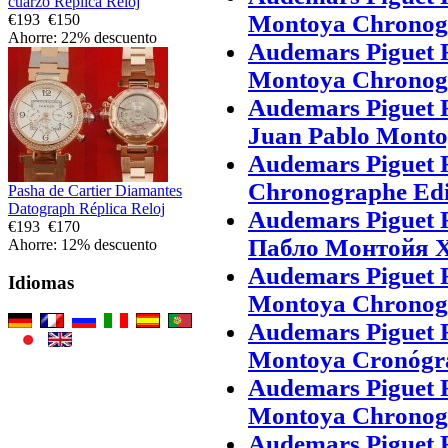
cuarzo Réplica Reloj
Montoya Chronogr
€193
€150
Ahorre: 22% descuento
Audemars Piguet 
Montoya Chronogr
Audemars Piguet 
Juan Pablo Monto
Audemars Piguet 
Chronographe Edit
Pasha de Cartier Diamantes
Datograph Réplica Reloj
Audemars Piguet
€193
€170
Пабло Монтойя 
Ahorre: 12% descuento
Audemars Piguet 
Idiomas
Montoya Chronogra
Audemars Piguet 
Montoya Cronógraf
Audemars Piguet 
Montoya Chronogr
Audemars Piguet 