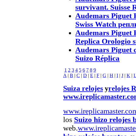
survivant. Suisse 
Audemars Piguet 
Swiss Watch репл
Audemars Piguet 
Replica Orologio s
Audemars Piguet c
Suizo Réplica
1
2
3
4
5
6
7
8
9
A
|
B
|
C
|
D
|
E
|
F
|
G
|
H
|
I
|
J
|
K
|
Suiza relojes
y
relojes R
www.ireplicamaster.c
www.ireplicamaster.co
los
Suizo hizo relojes 
web.
www.ireplicamaste