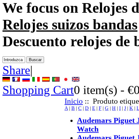
We focus on
Relojes 
Relojes suizos bandas
Descuento relojes de 
Share
|
Shopping Cart
0
item(s) -
€
Inicio
:: Produto etique
A
|
B
|
C
|
D
|
E
|
F
|
G
|
H
|
I
|
J
|
K
|
Audemars Piguet J
Watch
Audemars Piguet 