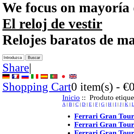
We focus on
mayoría d
El reloj de vestir
Relojes baratos de m
Share
|
Shopping Cart
0
item(s) -
€
Inicio
:: Produto etique
A
|
B
|
C
|
D
|
E
|
F
|
G
|
H
|
I
|
J
|
K
|
Ferrari Gran Tou
Ferrari Gran Tou
Ferrari Gran Tour