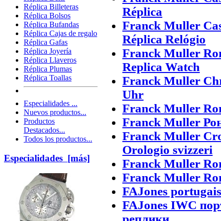
Réplica Billeteras
Réplica
Réplica Bolsos
Franck Muller Ca
Réplica Bufandas
Réplica Cajas de regalo
Réplica Relógio
Réplica Gafas
Franck Muller Ro
Réplica Joyería
Réplica Llaveros
Replica Watch
Réplica Plumas
Réplica Toallas
Franck Muller Ch
Uhr
Especialidades ...
Franck Muller Ro
Nuevos productos...
Franck Muller Р
Productos
Destacados...
Franck Muller Cro
Todos los productos...
Orologio svizzeri
Especialidades [más]
Franck Muller Ron
Franck Muller Ron
FAJones portugais
FAJones IWC пор
реплики