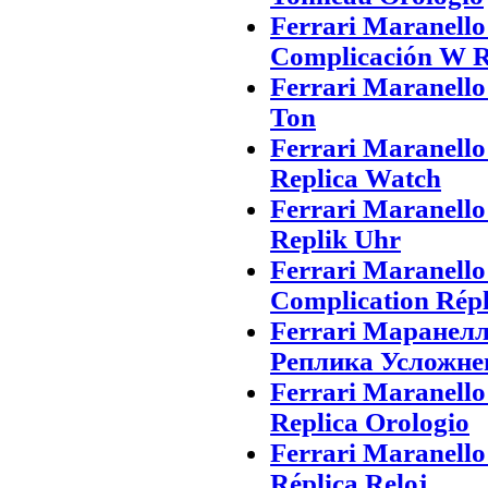
Ferrari Maranell
Complicación W R
Ferrari Maranell
Ton
Ferrari Maranell
Replica Watch
Ferrari Maranell
Replik Uhr
Ferrari Maranell
Complication Rép
Ferrari Маранел
Реплика Усложне
Ferrari Maranell
Replica Orologio
Ferrari Maranell
Réplica Reloj