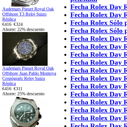
Fecha Rolex Day R
Audemars Piguet Royal Oak
Fecha Rolex Day R
Offshore T3 Reloj Suizo
Réplica
Fecha Rolex Sólo 
€416
€324
Fecha Rolex Sólo 
Ahorre: 22% descuento
Fecha Rolex Day R
Fecha Rolex Day R
Fecha Rolex Day R
Fecha Rolex Day R
Audemars Piguet Royal Oak
Fecha Rolex Day R
Offshore Juan Pablo Montoya
Fecha Rolex Day R
Cronógrafo Reloj Suizo
Réplica
Fecha Rolex Day R
€416
€311
Fecha Rolex Day R
Ahorre: 25% descuento
Fecha Rolex Day R
Fecha Rolex Day R
Fecha Rolex Day R
Fecha Rolex Day R