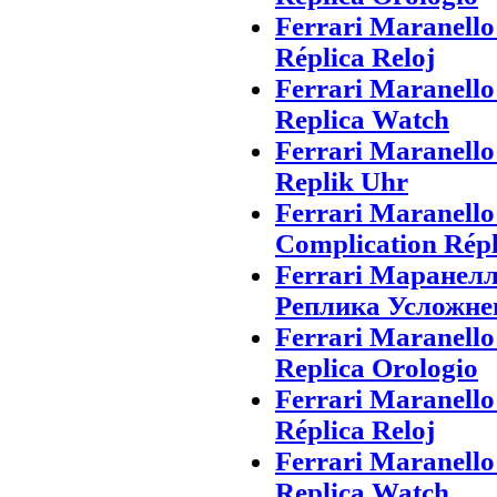
Ferrari Maranell
Réplica Reloj
Ferrari Maranell
Replica Watch
Ferrari Maranell
Replik Uhr
Ferrari Maranell
Complication Rép
Ferrari Маранел
Реплика Усложне
Ferrari Maranell
Replica Orologio
Ferrari Maranell
Réplica Reloj
Ferrari Maranell
Replica Watch