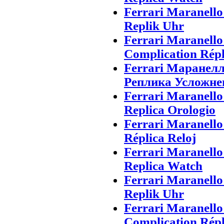
Ferrari Maranell
Replik Uhr
Ferrari Maranell
Complication Rép
Ferrari Маранел
Реплика Усложне
Ferrari Maranell
Replica Orologio
Ferrari Maranell
Réplica Reloj
Ferrari Maranell
Replica Watch
Ferrari Maranell
Replik Uhr
Ferrari Maranell
Complication Rép