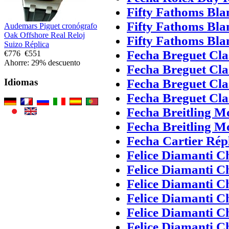
Fifty Fathoms Bla
Fifty Fathoms Bla
Audemars Piguet cronógrafo
Oak Offshore Real Reloj
Fifty Fathoms Bla
Suizo Réplica
Fecha Breguet Cla
€776
€551
Ahorre: 29% descuento
Fecha Breguet Cla
Fecha Breguet Cla
Idiomas
Fecha Breguet Cla
Fecha Breitling Mo
Fecha Breitling Mo
Fecha Cartier Répl
Felice Diamanti C
Felice Diamanti C
Felice Diamanti C
Felice Diamanti C
Felice Diamanti C
Felice Diamanti C