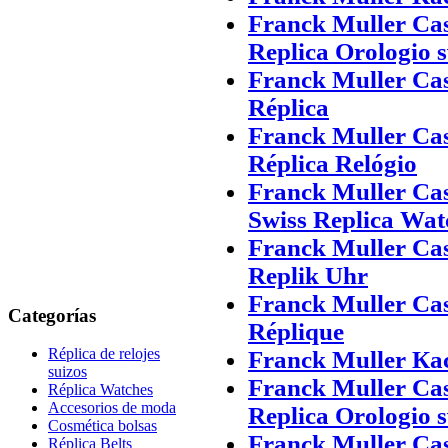
Franck Muller Ca
Replica Orologio s
Franck Muller Cas
Réplica
Franck Muller Ca
Réplica Relógio
Franck Muller Ca
Swiss Replica Wat
Franck Muller Ca
Replik Uhr
Franck Muller Ca
Categorías
Réplique
Réplica de relojes
Franck Muller К
suizos
Franck Muller Ca
Réplica Watches
Accesorios de moda
Replica Orologio s
Cosmética bolsas
Franck Muller Cas
Réplica Belts