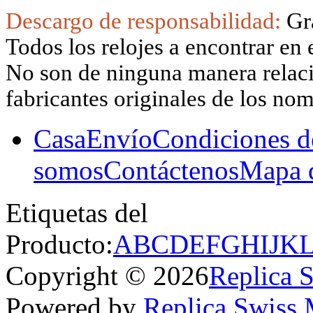
Descargo de responsabilidad:
Gr
Todos los relojes a encontrar en 
No son de ninguna manera relacio
fabricantes originales de los no
Casa
Envío
Condiciones d
somos
Contáctenos
Mapa d
Etiquetas del
Producto:
A
B
C
D
E
F
G
H
I
J
K
Copyright © 2026
Replica 
Powered by
Replica Swiss