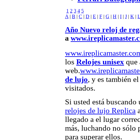
1
2
3
4
5
A
|
B
|
C
|
D
|
E
|
F
|
G
|
H
|
I
|
J
|
K
|
Año Nuevo reloj de reg
a
www.ireplicamaster.
www.ireplicamaster.co
los
Relojes unisex
que a
web.
www.ireplicamaste
de lujo
, y es también e
visitados.
Si usted está buscando
relojes de lujo Replica
a
llegado a el lugar corre
más, luchando no sólo p
para superar ellos.