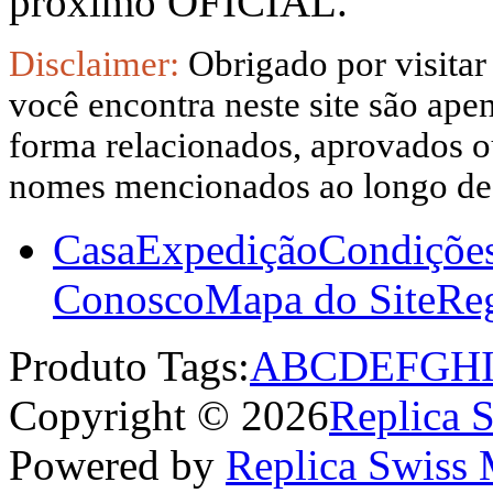
próximo OFICIAL.
Disclaimer:
Obrigado por visitar
você encontra neste site são apen
forma relacionados, aprovados ou
nomes mencionados ao longo dest
Casa
Expedição
Condiçõe
Conosco
Mapa do Site
Reg
Produto Tags:
A
B
C
D
E
F
G
H
Copyright © 2026
Replica 
Powered by
Replica Swiss