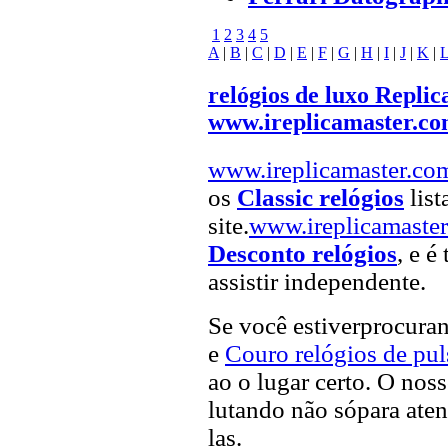
1
2
3
4
5
A
|
B
|
C
|
D
|
E
|
F
|
G
|
H
|
I
|
J
|
K
|
relógios de luxo Replic
www.ireplicamaster.c
www.ireplicamaster.co
os
Classic relógios
list
site.
www.ireplicamaste
Desconto relógios
, e 
assistir independente.
Se você estiverprocur
e
Couro relógios de pul
ao o lugar certo. O noss
lutando não sópara aten
las.