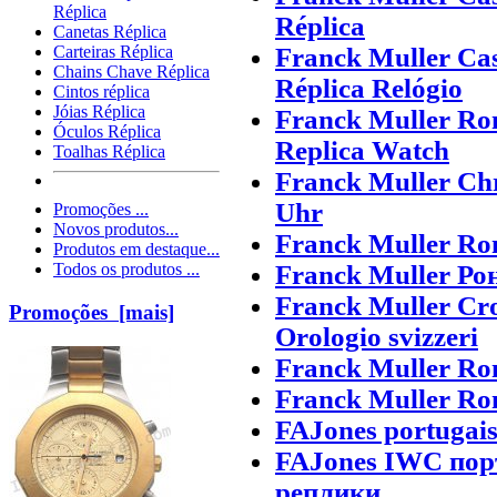
Réplica
Réplica
Canetas Réplica
Franck Muller Ca
Carteiras Réplica
Chains Chave Réplica
Réplica Relógio
Cintos réplica
Jóias Réplica
Franck Muller Ro
Óculos Réplica
Replica Watch
Toalhas Réplica
Franck Muller Ch
Uhr
Promoções ...
Novos produtos...
Franck Muller Ro
Produtos em destaque...
Franck Muller Р
Todos os produtos ...
Franck Muller Cro
Promoções [mais]
Orologio svizzeri
Franck Muller Ron
Franck Muller Ron
FAJones portugais
FAJones IWC пор
реплики