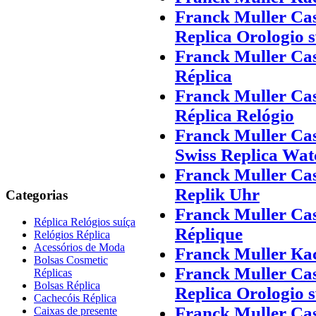
Franck Muller Ca
Replica Orologio s
Franck Muller Cas
Réplica
Franck Muller Ca
Réplica Relógio
Franck Muller Ca
Swiss Replica Wat
Franck Muller Ca
Replik Uhr
Categorias
Franck Muller Ca
Réplica Relógios suíça
Réplique
Relógios Réplica
Acessórios de Moda
Franck Muller К
Bolsas Cosmetic
Franck Muller Ca
Réplicas
Bolsas Réplica
Replica Orologio s
Cachecóis Réplica
Franck Muller Cas
Caixas de presente