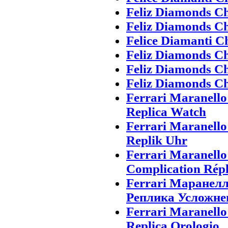
Feliz Diamonds C
Feliz Diamonds C
Felice Diamanti C
Feliz Diamonds C
Feliz Diamonds C
Feliz Diamonds C
Ferrari Maranell
Replica Watch
Ferrari Maranell
Replik Uhr
Ferrari Maranell
Complication Rép
Ferrari Маранел
Реплика Усложне
Ferrari Maranell
Replica Orologio