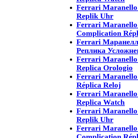
Ferrari Maranell
Replik Uhr
Ferrari Maranell
Complication Rép
Ferrari Маранел
Реплика Усложне
Ferrari Maranell
Replica Orologio
Ferrari Maranell
Réplica Reloj
Ferrari Maranell
Replica Watch
Ferrari Maranell
Replik Uhr
Ferrari Maranell
Complication Rép