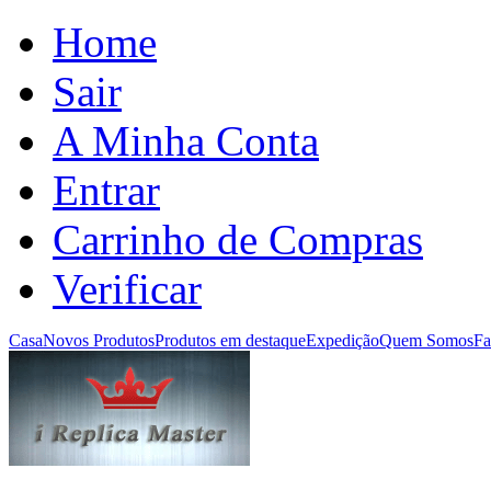
Home
Sair
A Minha Conta
Entrar
Carrinho de Compras
Verificar
Casa
Novos Produtos
Produtos em destaque
Expedição
Quem Somos
Fa