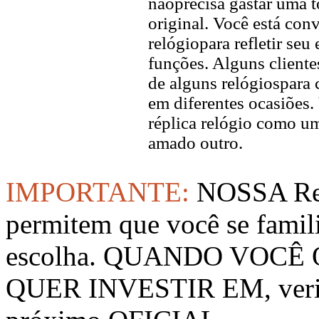
nãoprecisa gastar uma 
original. Você está con
relógiopara refletir seu
funções. Alguns client
de alguns relógiospara 
em diferentes ocasiõe
réplica relógio como u
amado outro.
IMPORTANTE:
NOSSA Rep
permitem que você se famil
escolha. QUANDO VOCÊ
QUER INVESTIR EM, verifi