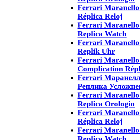
Ferrari Maranell
Réplica Reloj
Ferrari Maranell
Replica Watch
Ferrari Maranell
Replik Uhr
Ferrari Maranell
Complication Rép
Ferrari Маранел
Реплика Усложне
Ferrari Maranell
Replica Orologio
Ferrari Maranell
Réplica Reloj
Ferrari Maranell
Replica Watch