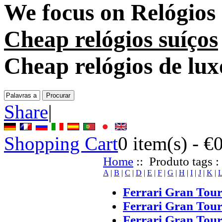
We focus on
Relógios
Cheap relógios suíços
Cheap relógios de lux
Share
|
Shopping Cart
0
item(s) -
€
Home
:: Produto tags :
A
|
B
|
C
|
D
|
E
|
F
|
G
|
H
|
I
|
J
|
K
|
Ferrari Gran Tou
Ferrari Gran Tou
Ferrari Gran Tour