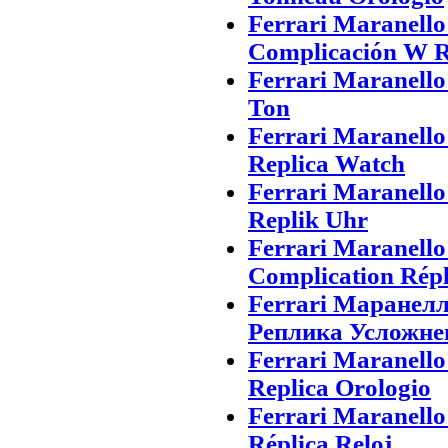
Ferrari Maranell
Complicación W R
Ferrari Maranell
Ton
Ferrari Maranell
Replica Watch
Ferrari Maranell
Replik Uhr
Ferrari Maranell
Complication Rép
Ferrari Маранел
Реплика Усложне
Ferrari Maranell
Replica Orologio
Ferrari Maranell
Réplica Reloj