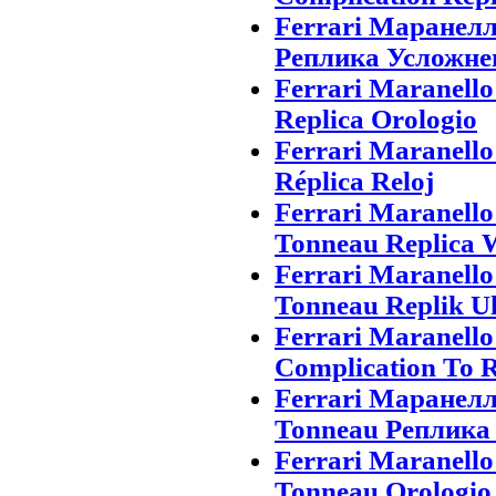
Ferrari Маранел
Реплика Усложне
Ferrari Maranell
Replica Orologio
Ferrari Maranell
Réplica Reloj
Ferrari Maranell
Tonneau Replica 
Ferrari Maranell
Tonneau Replik U
Ferrari Maranell
Complication To 
Ferrari Маранелл
Tonneau Реплика
Ferrari Maranell
Tonneau Orologio