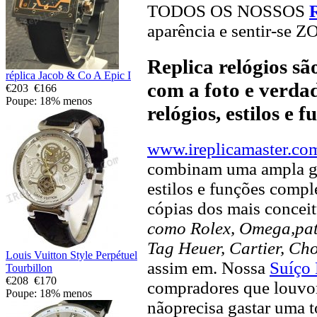
TODOS OS NOSSOS
aparência e sentir-se 
Replica relógios s
réplica Jacob & Co A Epic I
com a foto e verdad
€203
€166
Poupe: 18% menos
relógios, estilos e 
www.ireplicamaster.co
combinam uma ampla ga
estilos e funções compl
cópias dos mais concei
como Rolex, Omega,pate
Tag Heuer, Cartier, Ch
Louis Vuitton Style Perpétuel
assim em. Nossa
Suíço 
Tourbillon
€208
€170
compradores que louvor 
Poupe: 18% menos
nãoprecisa gastar uma 