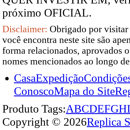
próximo OFICIAL.
Disclaimer:
Obrigado por visitar
você encontra neste site são apen
forma relacionados, aprovados ou
nomes mencionados ao longo dest
Casa
Expedição
Condiçõe
Conosco
Mapa do Site
Reg
Produto Tags:
A
B
C
D
E
F
G
H
Copyright © 2026
Replica 