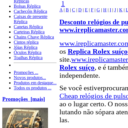
Réplicas
1
Bolsas Réplica
A
|
B
|
C
|
D
|
E
|
F
|
G
|
H
|
I
|
J
|
K
|
Cachecóis Réplica
Caixas de presente
Desconto relógios de pu
Réplica
Canetas Réplica
www.ireplicamaster.c
Carteiras Réplica
Chains Chave Réplica
www.ireplicamaster.co
Cintos réplica
Jóias Réplica
os
Replica Rolex suíço
Óculos Réplica
Toalhas Réplica
site.
www.ireplicamaste
Rolex suíço
, e é també
Promoções ...
independente.
Novos produtos...
Produtos em destaque...
Se você estiverprocur
Todos os produtos ...
Cheap relógios de puls
Promoções [mais]
ao o lugar certo. O noss
lutando não sópara aten
las.