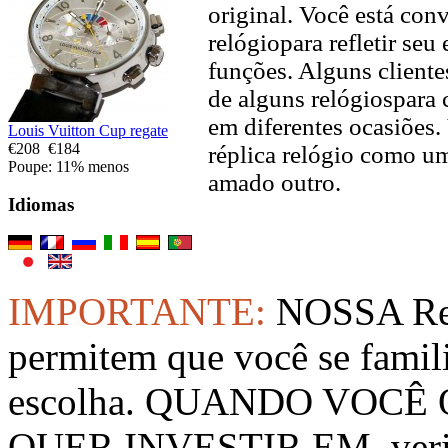
original. Você está con
relógiopara refletir seu
funções. Alguns client
de alguns relógiospara 
em diferentes ocasiõe
Louis Vuitton Cup regate
€208
€184
réplica relógio como u
Poupe: 11% menos
amado outro.
Idiomas
IMPORTANTE:
NOSSA Rep
permitem que você se famil
escolha. QUANDO VOCÊ
QUER INVESTIR EM, verifi