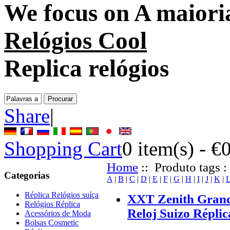
We focus on
A maioria
Relógios Cool
Replica relógios
Share
|
Shopping Cart
0
item(s) -
€
Home
:: Produto tags :
Categorias
A
|
B
|
C
|
D
|
E
|
F
|
G
|
H
|
I
|
J
|
K
|
Réplica Relógios suíça
XXT Zenith Grand
Relógios Réplica
Reloj Suizo Réplic
Acessórios de Moda
Bolsas Cosmetic