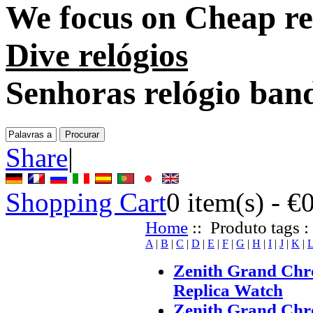
We focus on
Cheap re
Dive relógios
Senhoras relógio ban
Share
|
Shopping Cart
0
item(s) -
€
Home
:: Produto tags :
A
|
B
|
C
|
D
|
E
|
F
|
G
|
H
|
I
|
J
|
K
|
Zenith Grand Ch
Replica Watch
Zenith Grand Ch