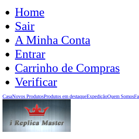
Home
Sair
A Minha Conta
Entrar
Carrinho de Compras
Verificar
Casa
Novos Produtos
Produtos em destaque
Expedição
Quem Somos
Fa