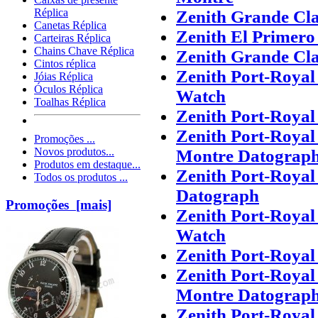
Réplica
Zenith Grande Cla
Canetas Réplica
Zenith El Primero
Carteiras Réplica
Chains Chave Réplica
Zenith Grande Cla
Cintos réplica
Zenith Port-Royal
Jóias Réplica
Óculos Réplica
Watch
Toalhas Réplica
Zenith Port-Royal
Zenith Port-Royal
Promoções ...
Novos produtos...
Montre Datograp
Produtos em destaque...
Zenith Port-Royal
Todos os produtos ...
Datograph
Promoções [mais]
Zenith Port-Royal
Watch
Zenith Port-Royal
Zenith Port-Royal
Montre Datograp
Zenith Port-Royal