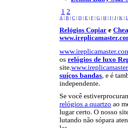
1
2
A
|
B
|
C
|
D
|
E
|
F
|
G
|
H
|
I
|
J
|
K
|
Relógios Copiar
e
Chea
www.ireplicamaster.c
www.ireplicamaster.co
os
relógios de luxo Re
site.
www.ireplicamaste
suíços bandas
, e é tam
independente.
Se você estiverprocur
relógios a quartzo
ao me
lugar certo. O nosso sit
lutando não sópara aten
las.