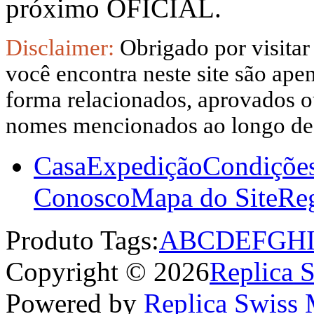
próximo OFICIAL.
Disclaimer:
Obrigado por visitar
você encontra neste site são apen
forma relacionados, aprovados ou
nomes mencionados ao longo dest
Casa
Expedição
Condiçõe
Conosco
Mapa do Site
Reg
Produto Tags:
A
B
C
D
E
F
G
H
Copyright © 2026
Replica 
Powered by
Replica Swiss