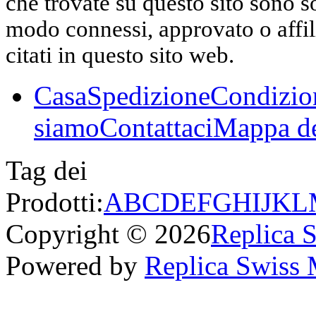
che trovate su questo sito sono s
modo connessi, approvato o affili
citati in questo sito web.
Casa
Spedizione
Condizio
siamo
Contattaci
Mappa de
Tag dei
Prodotti:
A
B
C
D
E
F
G
H
I
J
K
L
Copyright © 2026
Replica 
Powered by
Replica Swiss