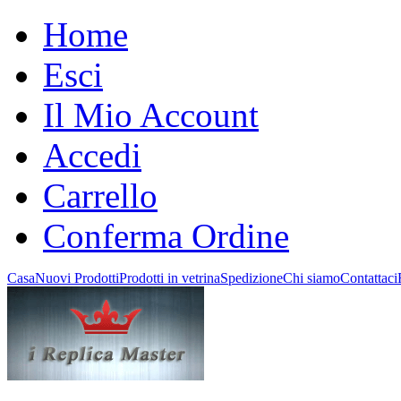
Home
Esci
Il Mio Account
Accedi
Carrello
Conferma Ordine
Casa
Nuovi Prodotti
Prodotti in vetrina
Spedizione
Chi siamo
Contattaci