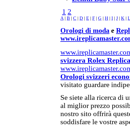
1
2
A
|
B
|
C
|
D
|
E
|
F
|
G
|
H
|
I
|
J
|
K
|
Orologi di moda
e
Repl
www.ireplicamaster.c
www.ireplicamaster.co
svizzera Rolex Replic
www.ireplicamaster.co
Orologi svizzeri econ
visitato guardare indip
Se siete alla ricerca di 
al miglior prezzo possibi
nostro sito offrirà ques
soddisfare le vostre asp