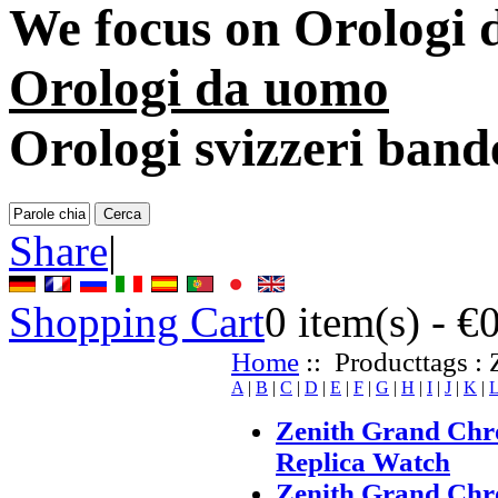
We focus on
Orologi 
Orologi da uomo
Orologi svizzeri band
Share
|
Shopping Cart
0
item(s) -
€
Home
:: Producttags : 
A
|
B
|
C
|
D
|
E
|
F
|
G
|
H
|
I
|
J
|
K
|
Zenith Grand Ch
Replica Watch
Zenith Grand Ch