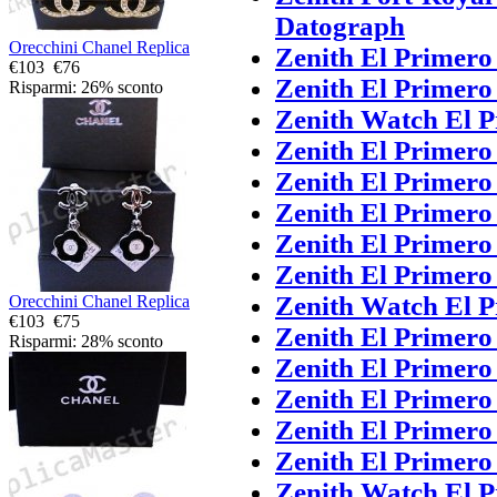
Datograph
Orecchini Chanel Replica
Zenith El Primero
€103
€76
Zenith El Primero
Risparmi: 26% sconto
Zenith Watch El 
Zenith El Primero
Zenith El Primero
Zenith El Primer
Zenith El Primero
Zenith El Primero
Zenith Watch El 
Orecchini Chanel Replica
€103
€75
Zenith El Primero
Risparmi: 28% sconto
Zenith El Primero
Zenith El Primer
Zenith El Primero
Zenith El Primero
Zenith Watch El 