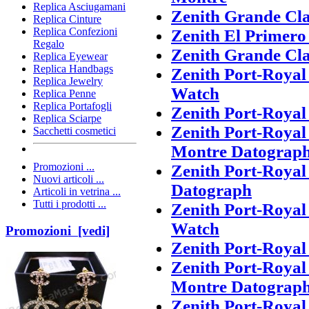
Replica Asciugamani
Zenith Grande Cla
Replica Cinture
Replica Confezioni
Zenith El Primero
Regalo
Zenith Grande Cla
Replica Eyewear
Replica Handbags
Zenith Port-Royal
Replica Jewelry
Watch
Replica Penne
Replica Portafogli
Zenith Port-Royal
Replica Sciarpe
Zenith Port-Royal
Sacchetti cosmetici
Montre Datograp
Promozioni ...
Zenith Port-Royal
Nuovi articoli ...
Datograph
Articoli in vetrina ...
Tutti i prodotti ...
Zenith Port-Royal
Watch
Promozioni [vedi]
Zenith Port-Royal
Zenith Port-Royal
Montre Datograp
Zenith Port-Royal