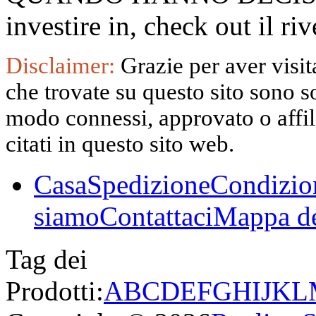
investire in, check out il 
Disclaimer:
Grazie per aver visita
che trovate su questo sito sono s
modo connessi, approvato o affili
citati in questo sito web.
Casa
Spedizione
Condizio
siamo
Contattaci
Mappa de
Tag dei
Prodotti:
A
B
C
D
E
F
G
H
I
J
K
L