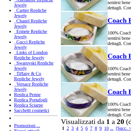
sentirsi bene
Jewely
dettagli. Co
Cartier Repliche
Jewely
Coach B
Chanel Repliche
Jewely
Ermete Repliche
100% Coach r
Jewely
sentirsi bene
Gucci Repliche
dettagli. Co
Jewely
Links of London
Coach B
Repliche Jewely
Swarovski Repliche
Jewely
100% Coach r
Tiffany & Co
sentirsi bene
Repliche Jewely
dettagli. Co
Versace Repliche
Jewely
Coach B
Replica Penne
Replica Portafogli
100% Coach r
Replica Sciarpe
sentirsi bene
Sacchetti cosmetici
dettagli. Co
Visualizzati da
1
a
20
(
Promozioni ...
1
2
3
4
5
6
7
8
9
10
...
[Succ. 
Nuovi articoli ...