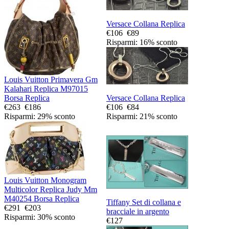
Versace Collana Replica
€106
€89
Risparmi: 16% sconto
Louis Vuitton Primavera Gm
Kalahari Replica M97015
Versace Collana Replica
Borsa Replica
€106
€84
€263
€186
Risparmi: 21% sconto
Risparmi: 29% sconto
Louis Vuitton Monogram
Multicolor Replica Judy Mm
M40254 Borsa Replica
Tiffany Set di collana e
€291
€203
bracciale in argento
Risparmi: 30% sconto
€127