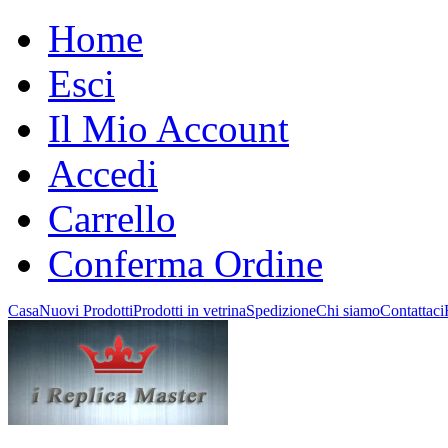
Home
Esci
Il Mio Account
Accedi
Carrello
Conferma Ordine
Casa
Nuovi Prodotti
Prodotti in vetrina
Spedizione
Chi siamo
Contattaci