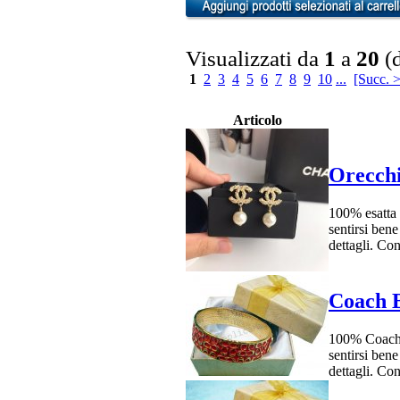
Visualizzati da
1
a
20
(
1
2
3
4
5
6
7
8
9
10
...
[Succ. 
Articolo
Orecchi
100% esatta 
sentirsi bene
dettagli. Co
Coach B
100% Coach r
sentirsi bene
dettagli. Co