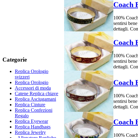
Coach B
100% Coach r
sentirsi bene
dettagli. Co
Coach B
100% Coach r
Categorie
sentirsi bene
dettagli. Co
Replica Orologio
svizzeri
Coach B
Replica Orologio
Accessori di moda
Catene Replica chiave
100% Coach r
Replica Asciugamani
sentirsi bene
Replica Cinture
dettagli. Co
Replica Confezioni
Regalo
Coach B
Replica Eyewear
Replica Handbags
Replica Jewelry
100% Coach r
Allenatore Repliche