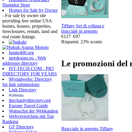
Humidor Store
Homes for Sale by Owner
- For sale by owner site
providing free online USA
Tiffany Set di collana e
homes, houses, properties,
bracciale in argento
foreclosures, rentals, land and
€127
€97
real estate listings.
Risparmi: 23% sconto
Ignite400.org
inredesign.eu - Web
Le promozioni del 
addresses directory
IST-TECH.COM - PR5
DIRECTORY FOR YEARS
Myriadwebs: Directory
for link submissions
Link Directory
RoMedia
thecharitydirectory.org
Europe Travel Guide
Watsuchst der Webkatalog
Webverzeichnis mit Top
Ranking
GF Directory
Bracciale in argento Tiffany