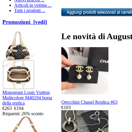
Articoli in vetrina ...
Tutti i prodotti ...
Promozioni [vedi]
Le novità di August
Monogram Louis Vuitton
Multicolore M40194 borsa
Orecchini Chanel Replica #63
della replica
€103
€263
€194
Risparmi: 26% sconto