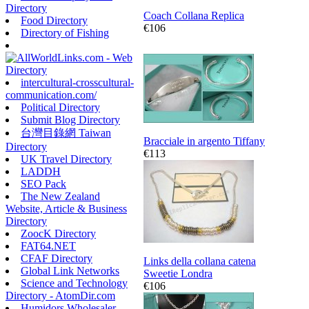
Directory
Coach Collana Replica
Food Directory
€106
Directory of Fishing
intercultural-crosscultural-
communication.com/
Political Directory
Submit Blog Directory
台灣目錄網 Taiwan
Bracciale in argento Tiffany
Directory
€113
UK Travel Directory
LADDH
SEO Pack
The New Zealand
Website, Article & Business
Directory
ZoocK Directory
FAT64.NET
CFAF Directory
Links della collana catena
Global Link Networks
Sweetie Londra
Science and Technology
€106
Directory - AtomDir.com
Humidors Wholesaler