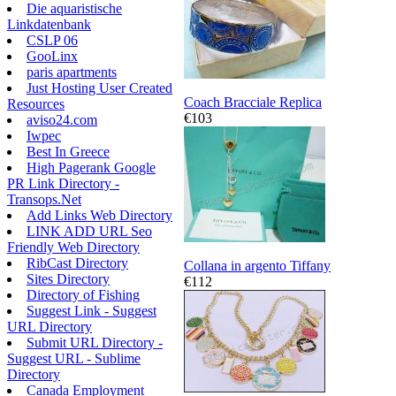
Die aquaristische
Linkdatenbank
CSLP 06
GooLinx
paris apartments
Just Hosting User Created
Coach Bracciale Replica
Resources
€103
aviso24.com
Iwpec
Best In Greece
High Pagerank Google
PR Link Directory -
Transops.Net
Add Links Web Directory
LINK ADD URL Seo
Friendly Web Directory
RibCast Directory
Collana in argento Tiffany
Sites Directory
€112
Directory of Fishing
Suggest Link - Suggest
URL Directory
Submit URL Directory -
Suggest URL - Sublime
Directory
Canada Employment