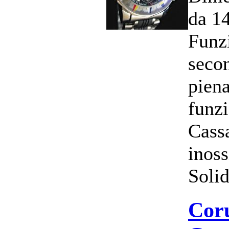
da 1
Funzi
secon
pien
funz
Cassa
inos
Solid
Cor