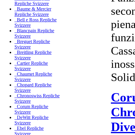
Repliche Svizzere
secon
Baume & Mercier
Repliche Svizzere
Bell e Ross Repliche
pien
Svizzere
Blancpain Repliche
funz
Svizzere
Breguet Repliche
Cassa
Svizzere
Breitling Repliche
Svizzere
inos
Cartier Repliche
Svizzere
Solid
Chaumet Repliche
Svizzere
Chopard Repliche
Svizzere
Cor
Chronoswiss Repliche
Svizzere
Corum Repliche
Chr
Svizzere
DeWitt Repliche
Dive
Svizzere
Ebel Repliche
Svizzere