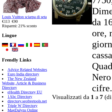
Dime
Louis Vuitton sciarpa di seta
da 1
€113
€90
Risparmi: 21% sconto
ore, 
Lingue
giorn
cassa
Frendly Links
Quad
Advice Related Websites
Nero
Euro India directory
The New Zealand
Website, Article & Business
cifre.
Directory
eHealth Directory EU
Visualizzati da
1
a
7
(d
1Abc Directory
directory.seofreetools.net
Triple W Directory
MagDalyns Online