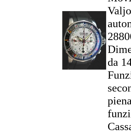
Valj
auto
2880
Dime
da 1
Funzi
secon
pien
funz
Cassa