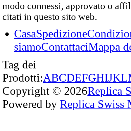
modo connessi, approvato o affili
citati in questo sito web.
Casa
Spedizione
Condizio
siamo
Contattaci
Mappa de
Tag dei
Prodotti:
A
B
C
D
E
F
G
H
I
J
K
L
Copyright © 2026
Replica 
Powered by
Replica Swiss