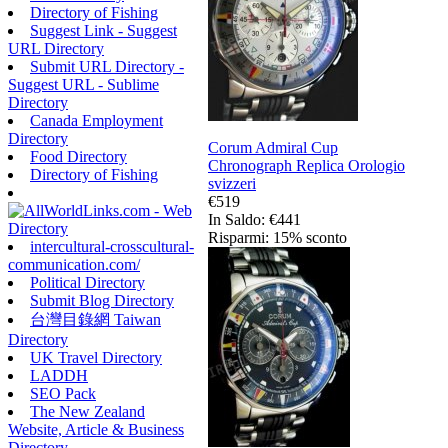
Directory of Fishing
Suggest Link - Suggest
URL Directory
Submit URL Directory -
Suggest URL - Sublime
Directory
Canada Employment
Directory
Corum Admiral Cup
Food Directory
Chronograph Replica Orologio
Directory of Fishing
svizzeri
€519
In Saldo: €441
Risparmi: 15% sconto
intercultural-crosscultural-
communication.com/
Political Directory
Submit Blog Directory
台灣目錄網 Taiwan
Directory
UK Travel Directory
LADDH
SEO Pack
The New Zealand
Website, Article & Business
Directory