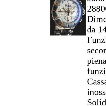
2880
Dime
da 1
Funzi
secon
pien
funz
Cassa
inos
Solid