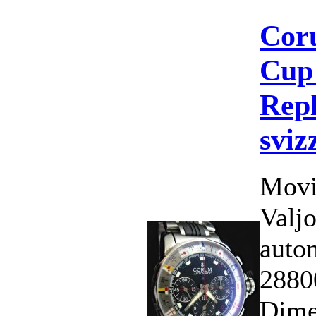
Cor
Cup
Repl
sviz
Movi
Valj
auto
2880
Dime