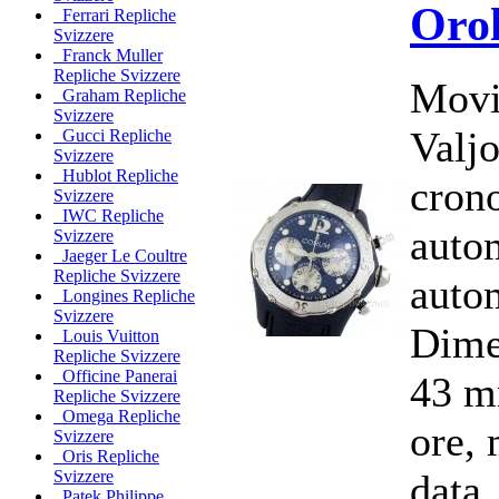
Orol
Ferrari Repliche
Svizzere
Franck Muller
Repliche Svizzere
Movi
Graham Repliche
Svizzere
Valj
Gucci Repliche
Svizzere
Hublot Repliche
cron
Svizzere
IWC Repliche
auto
Svizzere
Jaeger Le Coultre
Repliche Svizzere
auto
Longines Repliche
Svizzere
Dime
Louis Vuitton
Repliche Svizzere
Officine Panerai
43 m
Repliche Svizzere
Omega Repliche
ore, 
Svizzere
Oris Repliche
data,
Svizzere
Patek Philippe