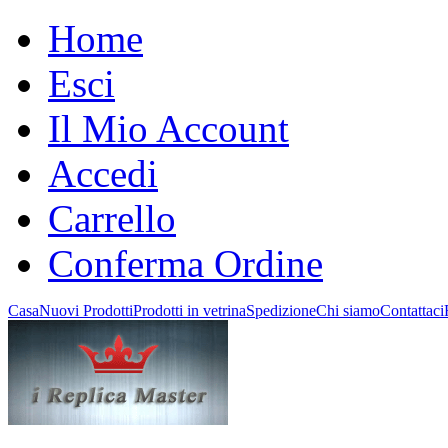
Home
Esci
Il Mio Account
Accedi
Carrello
Conferma Ordine
Casa
Nuovi Prodotti
Prodotti in vetrina
Spedizione
Chi siamo
Contattaci