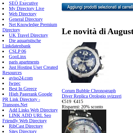
SEO Executive
My Directory Live
Web Directory
General Directory
Net Knowledge Premium
Le novità di August
Directory
UK Travel Directory
Die aquaristische
Linkdatenbank
CSLP 06
GooLinx
paris apartments
Just Hosting User Created
Resources
aviso24.com
Iwpec
Best In Greece
Corum Bubble Chronograph
High Pagerank Google
Diver Replica Orologio svizzeri
PR Link Directory -
€519
€415
Transops.Net
Risparmi: 20% sconto
Add Links Web Directory
LINK ADD URL Seo
Friendly Web Directory
RibCast Directory
Sites Directory