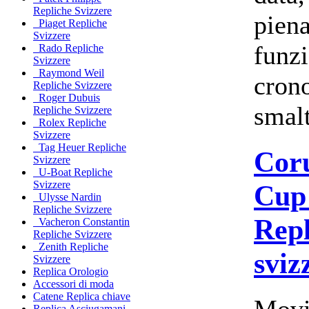
Repliche Svizzere
pien
Piaget Repliche
Svizzere
funz
Rado Repliche
Svizzere
Raymond Weil
cron
Repliche Svizzere
Roger Dubuis
smalt
Repliche Svizzere
Rolex Repliche
Svizzere
Tag Heuer Repliche
Cor
Svizzere
U-Boat Repliche
Svizzere
Cup
Ulysse Nardin
Repliche Svizzere
Repl
Vacheron Constantin
Repliche Svizzere
Zenith Repliche
sviz
Svizzere
Replica Orologio
Accessori di moda
Catene Replica chiave
Movi
Replica Asciugamani