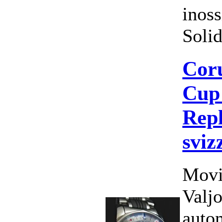
inos
Solid
Cor
Cup
Repl
sviz
Movi
Valj
auto