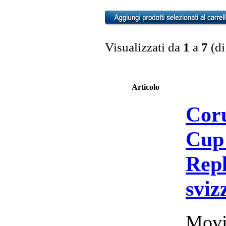
Visualizzati da
1
a
7
(d
Articolo
Cor
Cup
Repl
sviz
Movi