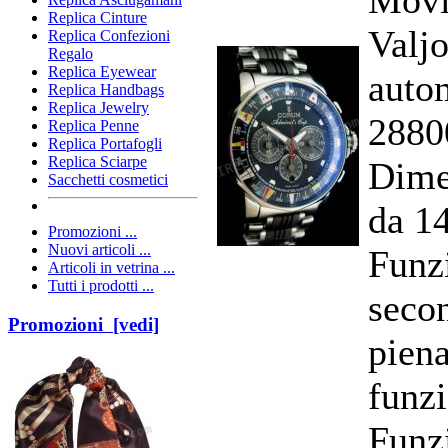
Replica Cinture
Valj
Replica Confezioni
Regalo
Replica Eyewear
auto
Replica Handbags
Replica Jewelry
2880
Replica Penne
Replica Portafogli
Replica Sciarpe
Dime
Sacchetti cosmetici
da 1
Promozioni ...
Nuovi articoli ...
Funzi
Articoli in vetrina ...
Tutti i prodotti ...
secon
Promozioni [vedi]
pien
funz
Funz