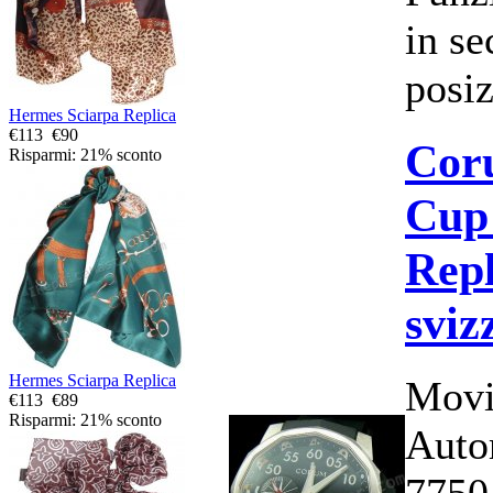
in s
posiz
Hermes Sciarpa Replica
€113
€90
Cor
Risparmi: 21% sconto
Cup
Repl
sviz
Hermes Sciarpa Replica
Movi
€113
€89
Risparmi: 21% sconto
Auto
7750