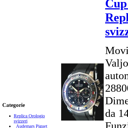
Cup
Repl
sviz
Movi
Valj
auto
2880
Dime
Categorie
da 1
Replica Orologio
svizzeri
Funzi
Audemars Piguet