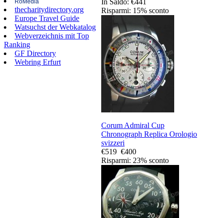
In Saldo: €441
RoMedia
thecharitydirectory.org
Risparmi: 15% sconto
Europe Travel Guide
Watsuchst der Webkatalog
Webverzeichnis mit Top
Ranking
GF Directory
Webring Erfurt
Corum Admiral Cup
Chronograph Replica Orologio
svizzeri
€519
€400
Risparmi: 23% sconto