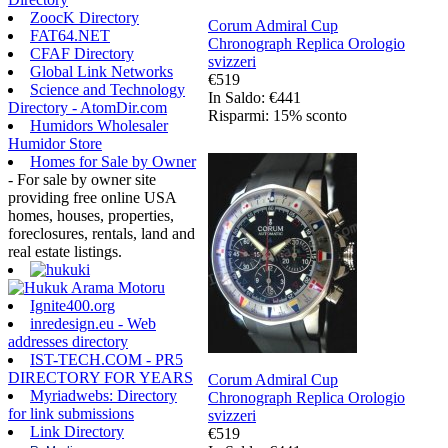
ZoocK Directory
Corum Admiral Cup
FAT64.NET
Chronograph Replica Orologio
CFAF Directory
svizzeri
Global Link Networks
€519
Science and Technology
In Saldo: €441
Directory - AtomDir.com
Risparmi: 15% sconto
Humidors Wholesaler
Humidor Store
Homes for Sale by Owner
- For sale by owner site
providing free online USA
homes, houses, properties,
foreclosures, rentals, land and
real estate listings.
Ignite400.org
inredesign.eu - Web
addresses directory
IST-TECH.COM - PR5
DIRECTORY FOR YEARS
Corum Admiral Cup
Myriadwebs: Directory
Chronograph Replica Orologio
for link submissions
svizzeri
Link Directory
€519