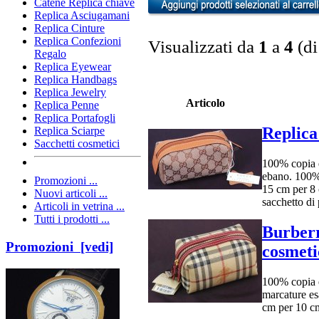
Catene Replica chiave
Replica Asciugamani
Replica Cinture
Replica Confezioni
Visualizzati da
1
a
4
(d
Regalo
Replica Eyewear
Replica Handbags
Replica Jewelry
Articolo
Replica Penne
Replica Portafogli
Replica
Replica Sciarpe
Sacchetti cosmetici
100% copia e
ebano. 100% 
Promozioni ...
15 cm per 8
Nuovi articoli ...
sacchetto di 
Articoli in vetrina ...
Tutti i prodotti ...
Burber
Promozioni [vedi]
cosmeti
100% copia e
marcature es
cm per 10 c