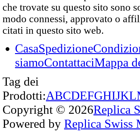
che trovate su questo sito sono s
modo connessi, approvato o affili
citati in questo sito web.
Casa
Spedizione
Condizio
siamo
Contattaci
Mappa de
Tag dei
Prodotti:
A
B
C
D
E
F
G
H
I
J
K
L
Copyright © 2026
Replica 
Powered by
Replica Swiss