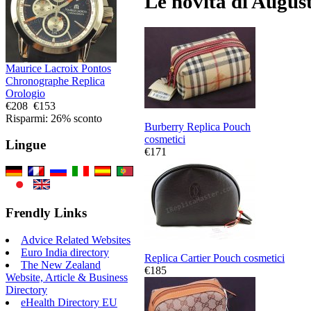
Le novità di August
Maurice Lacroix Pontos
Chronographe Replica
Orologio
€208
€153
Risparmi: 26% sconto
Burberry Replica Pouch
cosmetici
Lingue
€171
Frendly Links
Advice Related Websites
Euro India directory
Replica Cartier Pouch cosmetici
The New Zealand
€185
Website, Article & Business
Directory
eHealth Directory EU