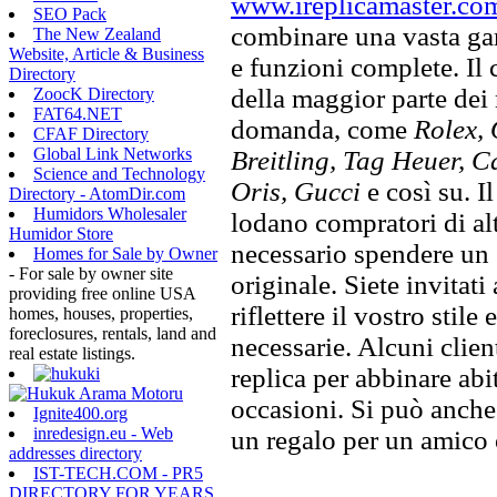
www.ireplicamaster.co
SEO Pack
combinare una vasta gam
The New Zealand
Website, Article & Business
e funzioni complete. Il
Directory
della maggior parte dei
ZoocK Directory
FAT64.NET
domanda, come
Rolex, 
CFAF Directory
Global Link Networks
Breitling, Tag Heuer, C
Science and Technology
Oris, Gucci
e così su. I
Directory - AtomDir.com
Humidors Wholesaler
lodano compratori di alt
Humidor Store
necessario spendere un 
Homes for Sale by Owner
- For sale by owner site
originale. Siete invitati
providing free online USA
riflettere il vostro stile
homes, houses, properties,
foreclosures, rentals, land and
necessarie. Alcuni clien
real estate listings.
replica per abbinare abit
occasioni. Si può anche
Ignite400.org
inredesign.eu - Web
un regalo per un amico o
addresses directory
IST-TECH.COM - PR5
DIRECTORY FOR YEARS