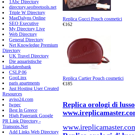
1Abc Directory
directory.seofreetools.net
Triple W Directory
MagDalyns Online
Replica Gucci Pouch cosmetici
SEO Executive
€162
My Directory Live
Web Directory
General Directory
Net Knowledge Premium
Directory
UK Travel Directory
Die aquaristische
Linkdatenbank
CSLP 06
GooLinx
Replica Cartier Pouch cosmetici
paris apartments
€185
Just Hosting User Created
Resources
aviso24.com
Replica orologi di lusso
Iwpec
Best In Greece
www.ireplicamaster.c
High Pagerank Google
PR Link Directory -
www.ireplicamaster.co
Transops.Net
Add Links Web Directory