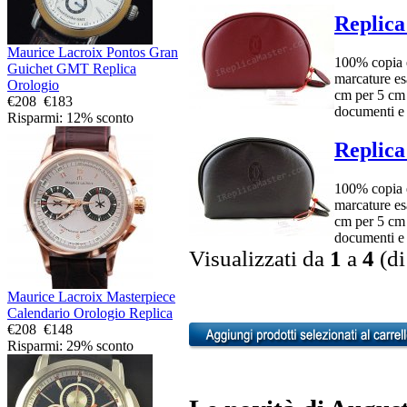
Replica
Maurice Lacroix Pontos Gran
100% copia e
Guichet GMT Replica
marcature es
Orologio
cm per 5 cm 
€208
€183
documenti e 
Risparmi: 12% sconto
Replica
100% copia e
marcature es
cm per 5 cm 
documenti e 
Visualizzati da
1
a
4
(d
Maurice Lacroix Masterpiece
Calendario Orologio Replica
€208
€148
Risparmi: 29% sconto