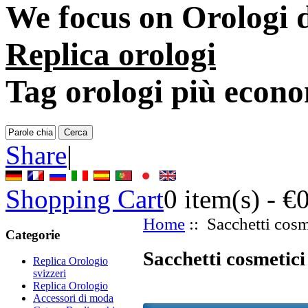
We focus on
Orologi d
Replica orologi
Tag orologi più econo
Share
|
Shopping Cart
0
item(s) -
€
Home
:: Sacchetti cosm
Categorie
Sacchetti cosmetic
Replica Orologio
svizzeri
Replica Orologio
Accessori di moda