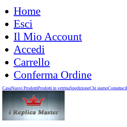
Home
Esci
Il Mio Account
Accedi
Carrello
Conferma Ordine
Casa
Nuovi Prodotti
Prodotti in vetrina
Spedizione
Chi siamo
Contattaci