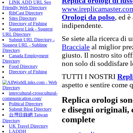
Replica orologi di lus
LINK ADD URL Seo
www.ireplicamaster.co
Friendly Web Directory
RibCast Directory
Orologi da polso
, ed è
Sites Directory
Directory of Fishing
indipendente.
Suggest Link - Suggest
URL Directory
Se siete alla ricerca di 
Submit URL Directory -
Suggest URL - Sublime
Bracciale
al miglior prez
Directory
giusto. Il nostro sito of
Canada Employment
Directory
non solo di soddisfare l
Food Directory
Directory of Fishing
TUTTI I NOSTRI
Repli
aspetto e sentire come qu
intercultural-crosscultural-
Replica orologi son
communication.com/
Political Directory
e disegni originali, 
Submit Blog Directory
台灣目錄網 Taiwan
complete
Directory
UK Travel Directory
LADDH