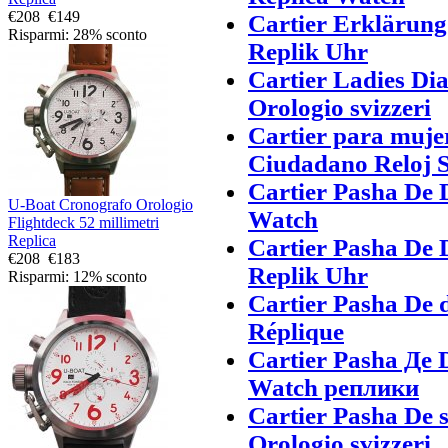
€208
€149
Cartier Erklärun
Risparmi: 28% sconto
Replik Uhr
Cartier Ladies Di
Orologio svizzeri
Cartier para muje
Ciudadano Reloj S
Cartier Pasha De 
U-Boat Cronografo Orologio
Watch
Flightdeck 52 millimetri
Replica
Cartier Pasha De
€208
€183
Replik Uhr
Risparmi: 12% sconto
Cartier Pasha De
Réplique
Cartier Pasha Де
Watch реплики
Cartier Pasha De 
Orologio svizzeri