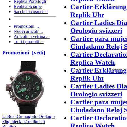
Replica Portafogli
Cartier Erklärun
Replica Sciarpe
Sacchetti cosmetici
Replik Uhr
Cartier Ladies Di
Promozioni ...
Orologio svizzeri
Nuovi articoli ...
Articoli in vetrina ...
Cartier para muje
Tutti i prodotti ...
Ciudadano Reloj S
Promozioni [vedi]
Cartier Declarati
Replica Watch
Cartier Erklärun
Replik Uhr
Cartier Ladies Di
Orologio svizzeri
Cartier para muje
Ciudadano Reloj S
U-Boat Cronografo Orologio
Cartier Declarati
Flightdeck 52 millimetri
Replica Watch
Replica