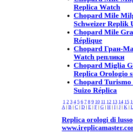
Replica Watch
Chopard Mile Mi
Schweizer Replik 
Chopard Mile Gra
Réplique
Chopard Гран-Ма
Watch реплики
Chopard Miglia 
Replica Orologio s
Chopard Turismo 
Suizo Réplica
1
2
3
4
5
6
7
8
9
10
11
12
13
14
15
1
A
|
B
|
C
|
D
|
E
|
F
|
G
|
H
|
I
|
J
|
K
|
Replica orologi di lusso
www.ireplicamaster.c