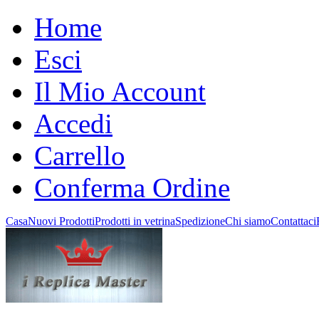
Home
Esci
Il Mio Account
Accedi
Carrello
Conferma Ordine
Casa
Nuovi Prodotti
Prodotti in vetrina
Spedizione
Chi siamo
Contattaci