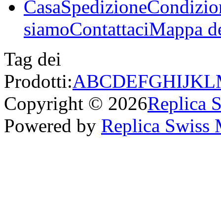
Casa
Spedizione
Condizio
siamo
Contattaci
Mappa de
Tag dei
Prodotti:
A
B
C
D
E
F
G
H
I
J
K
L
Copyright © 2026
Replica 
Powered by
Replica Swiss