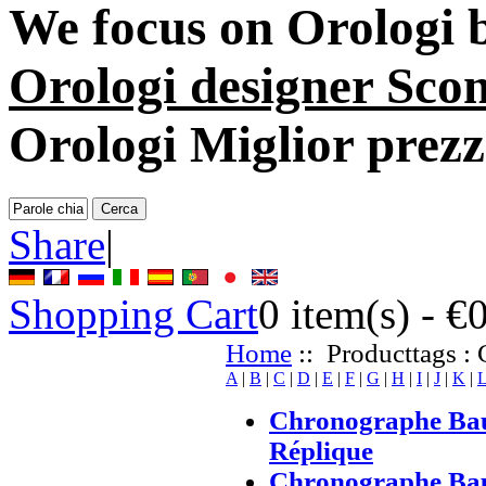
We focus on
Orologi 
Orologi designer Sco
Orologi Miglior prez
Share
|
Shopping Cart
0
item(s) -
€
Home
:: Producttags : 
A
|
B
|
C
|
D
|
E
|
F
|
G
|
H
|
I
|
J
|
K
|
Chronographe Bau
Réplique
Chronographe Bau