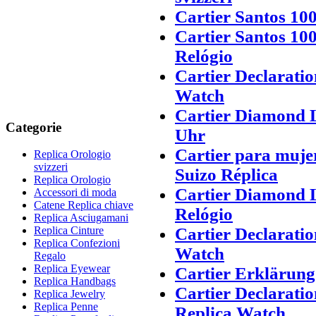
Cartier Santos 100
Cartier Santos 10
Relógio
Cartier Declarati
Watch
Cartier Diamond L
Categorie
Uhr
Cartier para muje
Replica Orologio
svizzeri
Suizo Réplica
Replica Orologio
Cartier Diamond L
Accessori di moda
Catene Replica chiave
Relógio
Replica Asciugamani
Cartier Declarati
Replica Cinture
Replica Confezioni
Watch
Regalo
Replica Eyewear
Cartier Erklärun
Replica Handbags
Cartier Declarati
Replica Jewelry
Replica Penne
Replica Watch