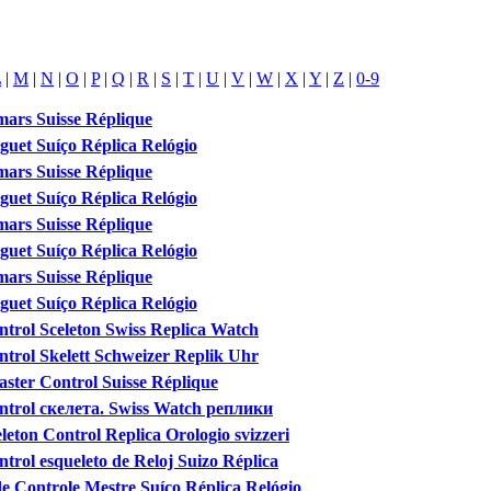
L
|
M
|
N
|
O
|
P
|
Q
|
R
|
S
|
T
|
U
|
V
|
W
|
X
|
Y
|
Z
|
0-9
ars Suisse Réplique
uet Suíço Réplica Relógio
ars Suisse Réplique
uet Suíço Réplica Relógio
ars Suisse Réplique
uet Suíço Réplica Relógio
ars Suisse Réplique
uet Suíço Réplica Relógio
ntrol Sceleton Swiss Replica Watch
ntrol Skelett Schweizer Replik Uhr
aster Control Suisse Réplique
ntrol скелета. Swiss Watch реплики
leton Control Replica Orologio svizzeri
trol esqueleto de Reloj Suizo Réplica
de Controle Mestre Suíço Réplica Relógio