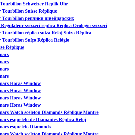
 Tourbillon Schweizer Replik Uhr
 Tourbillon Suisse Réplique
ur Tourbillon реплики швейцарских
Regulateur svizzeri replica Replica Orologio svizzeri
Tourbillon réplica suiza Reloj Suizo Réplica
 Tourbillon Suíço Réplica Relógio
se Réplique
mars
mars
mars
mars
emars Horas Window
emars Horas Window
emars Horas Window
emars Horas Window
mars Watch sceleton Diamonds Réplique Montre
ars esqueleto de Diamantes Réplica Reloj
mars esqueleto Diamonds
mars Watch sceleton Diamonds Réplique Montre