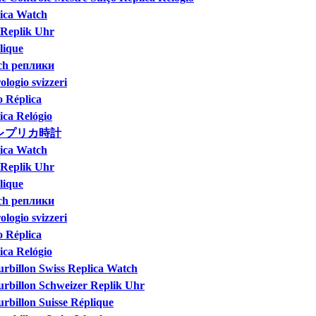
lica Watch
 Replik Uhr
lique
tch реплики
logio svizzeri
o Réplica
ica Relógio
イスのレプリカ時計
lica Watch
 Replik Uhr
lique
tch реплики
logio svizzeri
o Réplica
ica Relógio
urbillon Swiss Replica Watch
urbillon Schweizer Replik Uhr
rbillon Suisse Réplique