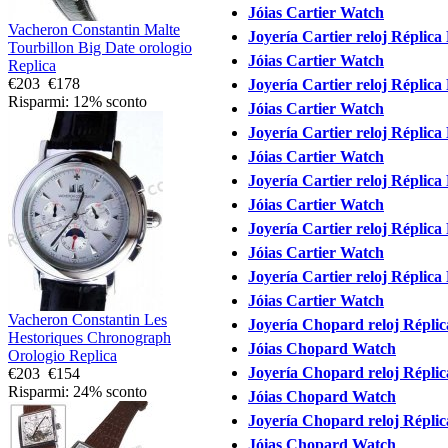
Jóias Cartier Watch
Vacheron Constantin Malte
Joyería Cartier reloj Réplica
Tourbillon Big Date orologio
Jóias Cartier Watch
Replica
€203
€178
Joyería Cartier reloj Réplica
Risparmi: 12% sconto
Jóias Cartier Watch
Joyería Cartier reloj Réplica
Jóias Cartier Watch
Joyería Cartier reloj Réplica
Jóias Cartier Watch
Joyería Cartier reloj Réplica
Jóias Cartier Watch
Joyería Cartier reloj Réplica
Jóias Cartier Watch
Vacheron Constantin Les
Joyería Chopard reloj Réplic
Hestoriques Chronograph
Jóias Chopard Watch
Orologio Replica
Joyería Chopard reloj Réplic
€203
€154
Risparmi: 24% sconto
Jóias Chopard Watch
Joyería Chopard reloj Réplic
Jóias Chopard Watch