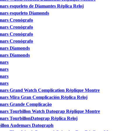
ars esqueleto de Diamantes Réplica Reloj
mars esqueleto Diamonds
mars Cronógrafo
mars Cronógrafo
mars Cronógrafo
mars Cronógrafo
emars Diamonds
emars Diamonds
mars
mars
mars
mars
mars Grand Watch Complication Réplique Montre
mars Mira Gran Complicación Réplica Reloj
emars Grande Complicação
mars Tourbillon Watch Datograp Réplique Montre
ars TourbillonDatograp Réplica Reloj
billon Audemars Datograph