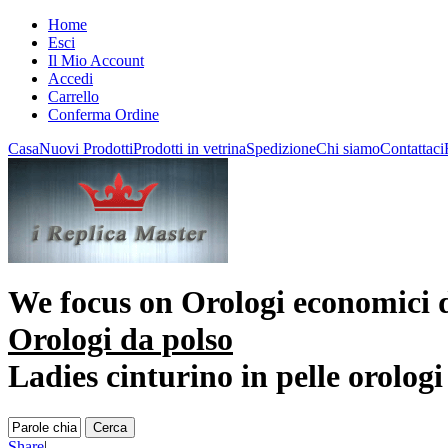
Home
Esci
Il Mio Account
Accedi
Carrello
Conferma Ordine
Casa
Nuovi Prodotti
Prodotti in vetrina
Spedizione
Chi siamo
Contattaci
We focus on
Orologi economici d
Orologi da polso
Ladies cinturino in pelle orologi
Share
|