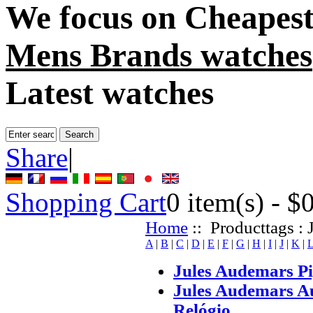
We focus on
Cheapest
Mens Brands watches
Latest watches
Share
|
Shopping Cart
0
item(s) -
$
Home
:: Producttags : 
A
|
B
|
C
|
D
|
E
|
F
|
G
|
H
|
I
|
J
|
K
|
Jules Audemars Pi
Jules Audemars Au
Relógio