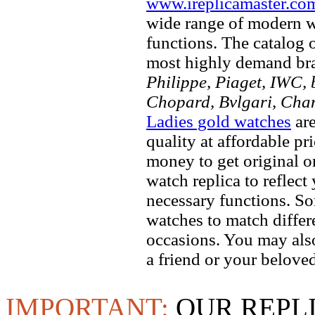
www.ireplicamaster.co
wide range of modern wa
functions. The catalog 
most highly demand br
Philippe, Piaget, IWC, b
Chopard, Bvlgari, Chan
Ladies gold watches
are
quality at affordable pr
money to get original 
watch replica to reflect
necessary functions. So
watches to match differe
occasions. You may also
a friend or your beloved
IMPORTANT:
OUR REPL