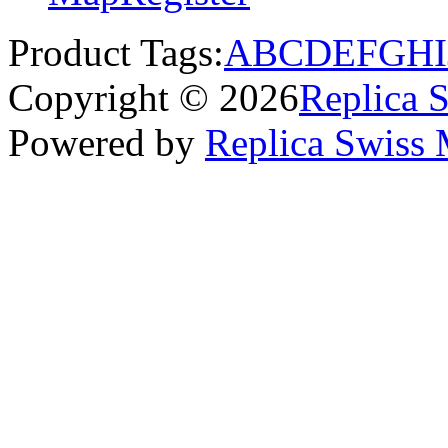
Product Tags:
A
B
C
D
E
F
G
H
I
Copyright © 2026
Replica 
Powered by
Replica Swiss