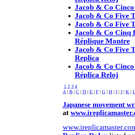
Jacob & Co Cinco 
Jacob & Co Five T
Jacob & Co Five T
Jacob & Co Cinq f
Réplique Montre
Jacob & Co Five T
Replica
Jacob & Co Cinco
Réplica Reloj
1
2
3
4
A
|
B
|
C
|
D
|
E
|
F
|
G
|
H
|
I
|
J
|
K
|
Japanese movement wri
at
www.ireplicamaster
www.ireplicamaster.co