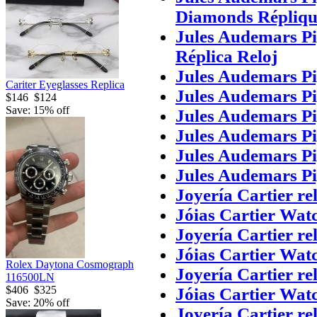
Diamonds Répliqu
Jules Audemars Pi
Réplica Reloj
Jules Audemars P
Cariter Eyeglasses Replica
Jules Audemars Pi
$146
$124
Save: 15% off
Jules Audemars P
Jules Audemars P
Jules Audemars P
Jules Audemars P
Joyería Cartier re
Jóias Cartier Wat
Joyería Cartier re
Jóias Cartier Wat
Rolex Daytona Cosmograph
Joyería Cartier re
116500LN
$406
$325
Jóias Cartier Wat
Save: 20% off
Joyería Cartier re