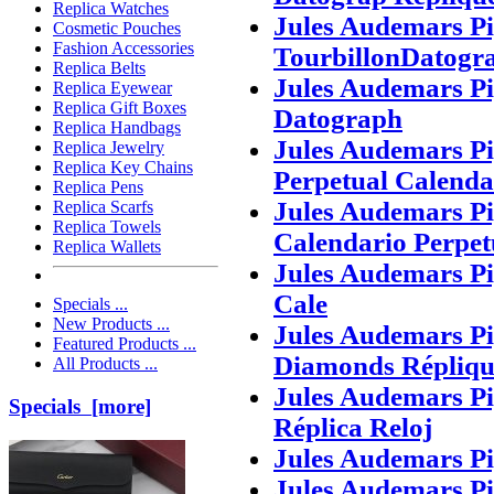
Replica Watches
Jules Audemars P
Cosmetic Pouches
Fashion Accessories
TourbillonDatogra
Replica Belts
Jules Audemars P
Replica Eyewear
Replica Gift Boxes
Datograph
Replica Handbags
Jules Audemars P
Replica Jewelry
Replica Key Chains
Perpetual Calend
Replica Pens
Jules Audemars P
Replica Scarfs
Replica Towels
Calendario Perpet
Replica Wallets
Jules Audemars P
Cale
Specials ...
New Products ...
Jules Audemars P
Featured Products ...
Diamonds Répliqu
All Products ...
Jules Audemars Pi
Specials [more]
Réplica Reloj
Jules Audemars P
Jules Audemars P