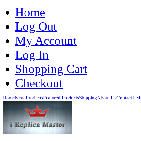
Home
Log Out
My Account
Log In
Shopping Cart
Checkout
Home
New Products
Featured Products
Shipping
About Us
Contact Us
R