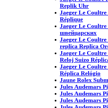
Replik Uhr
Jaeger Le Coultre
Réplique
Jaeger Le Coultre
швейцарских
Jaeger Le Coultre 
replica Replica Or
Jaeger Le Coultre 
Reloj Suizo Réplic
Jaeger Le Coultre
Réplica Relógio
Jaune Rolex Subma
Jules Audemars P
Jules Audemars P
Jules Audemars P
Jules Audemars P