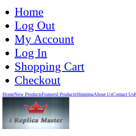
Home
Log Out
My Account
Log In
Shopping Cart
Checkout
Home
New Products
Featured Products
Shipping
About Us
Contact Us
R