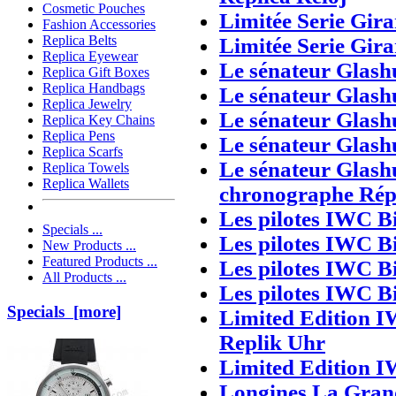
Cosmetic Pouches
Limitée Serie Gir
Fashion Accessories
Replica Belts
Limitée Serie Gir
Replica Eyewear
Le sénateur Glash
Replica Gift Boxes
Replica Handbags
Le sénateur Glash
Replica Jewelry
Le sénateur Glash
Replica Key Chains
Replica Pens
Le sénateur Glash
Replica Scarfs
Le sénateur Glash
Replica Towels
Replica Wallets
chronographe Rép
Les pilotes IWC B
Specials ...
Les pilotes IWC B
New Products ...
Featured Products ...
Les pilotes IWC B
All Products ...
Les pilotes IWC B
Specials [more]
Limited Edition 
Replik Uhr
Limited Edition 
Longines La Gran