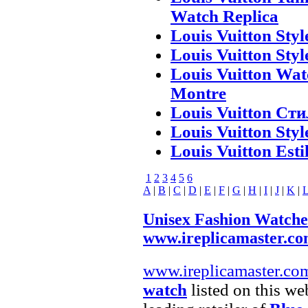
Watch Replica
Louis Vuitton Styl
Louis Vuitton Styl
Louis Vuitton Wat
Montre
Louis Vuitton Ст
Louis Vuitton Styl
Louis Vuitton Esti
1
2
3
4
5
6
A
|
B
|
C
|
D
|
E
|
F
|
G
|
H
|
I
|
J
|
K
|
Unisex Fashion Watche
www.ireplicamaster.c
www.ireplicamaster.co
watch
listed on this we