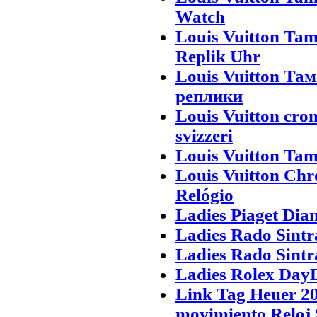
Watch
Louis Vuitton Ta
Replik Uhr
Louis Vuitton Та
реплики
Louis Vuitton cro
svizzeri
Louis Vuitton Tam
Louis Vuitton Ch
Relógio
Ladies Piaget Dia
Ladies Rado Sintr
Ladies Rado Sintr
Ladies Rolex DayD
Link Tag Heuer 20
movimiento Reloj 