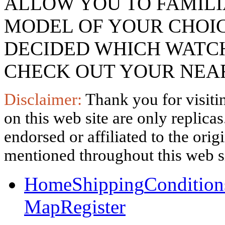
ALLOW YOU TO FAMILI
MODEL OF YOUR CHOI
DECIDED WHICH WATCH
CHECK OUT YOUR NEAR
Disclaimer:
Thank you for visitin
on this web site are only replica
endorsed or affiliated to the ori
mentioned throughout this web si
Home
Shipping
Condition
Map
Register