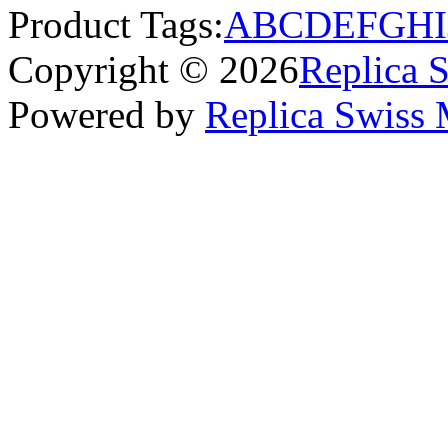
Product Tags:
A
B
C
D
E
F
G
H
I
Copyright © 2026
Replica 
Powered by
Replica Swiss