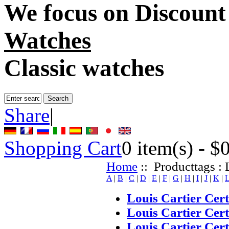
We focus on
Discount
Watches
Classic watches
Share
|
Shopping Cart
0
item(s) -
$
Home
:: Producttags : 
A
|
B
|
C
|
D
|
E
|
F
|
G
|
H
|
I
|
J
|
K
|
Louis Cartier Cert
Louis Cartier Cer
Louis Cartier Cert