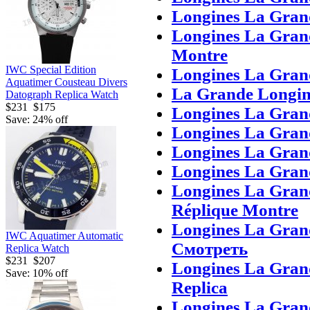
Longines La Gran
Longines La Gran
Montre
IWC Special Edition
Longines La Gran
Aquatimer Cousteau Divers
La Grande Longine
Datograph Replica Watch
$231
$175
Longines La Grand
Save: 24% off
Longines La Gran
Longines La Grand
Longines La Grand
Longines La Gran
Réplique Montre
Longines La Gran
IWC Aquatimer Automatic
Смотреть
Replica Watch
$231
$207
Longines La Grand
Save: 10% off
Replica
Longines La Grand