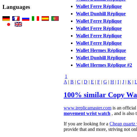
Wallet Ferre Réplique
Languages
Wallet Dunhill Réplique
Wallet Ferre Réplique
Wallet Ferre Réplique
Wallet Ferre Réplique
Wallet Ferre Réplique
Wallet Hermes Réplique
Wallet Dunhill Réplique
Wallet Hermes Réplique #2
1
A
|
B
|
C
|
D
|
E
|
F
|
G
|
H
|
I
|
J
|
K
|
100% similar Copy Wa
www.ireplicamaster.com
is an official
movement wrist watch
, and is also
If you are looking for a
Cheap quartz
provide that and more, striving not on