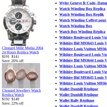
Wyler Geneve R Code- Dato
Watch Winding Box Replica
Watch Winding Box Replik
Watch Winding Coffret pour
Watch Winding Box
Watch Box Winding Réplica
Wilshire Boulevard Louis Vu
Wilshire Bld M93643 Louis Vu
Chopard Mille Miglia 2004
Wilshire Louis Vuitton M9364
24 Hours Replica Watch
Wilshire Boulevard Louis Vu
$191
$141
Wilshire Bld M93644 Louis Vu
Save: 26% off
Wilshire Louis Vuitton M9364
Wilshire Boulevard Louis Vu
Wilshire Bld M93645 Louis Vu
Wilshire Louis Vuitton M9364
Wallet Dunhill Réplique
Chopard Jewellery Watch
Replica Watch
Wallet Dunhill Réplique
$192
$149
Wallet Bally Réplique
Save: 22% off
Wallet Dunhill Réplique