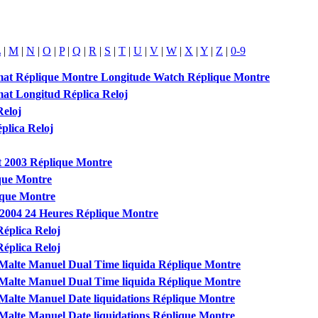
L
|
M
|
N
|
O
|
P
|
Q
|
R
|
S
|
T
|
U
|
V
|
W
|
X
|
Y
|
Z
|
0-9
mat Réplique Montre Longitude Watch Réplique Montre
at Longitud Réplica Reloj
Reloj
plica Reloj
 2003 Réplique Montre
que Montre
ique Montre
 2004 24 Heures Réplique Montre
éplica Reloj
éplica Reloj
Malte Manuel Dual Time liquida Réplique Montre
Malte Manuel Dual Time liquida Réplique Montre
alte Manuel Date liquidations Réplique Montre
alte Manuel Date liquidations Réplique Montre