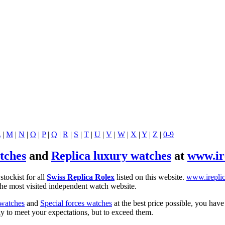
L
|
M
|
N
|
O
|
P
|
Q
|
R
|
S
|
T
|
U
|
V
|
W
|
X
|
Y
|
Z
|
0-9
tches
and
Replica luxury watches
at
www.ir
 stockist for all
Swiss Replica Rolex
listed on this website.
www.irepli
 the most visited independent watch website.
 watches
and
Special forces watches
at the best price possible, you have
ly to meet your expectations, but to exceed them.