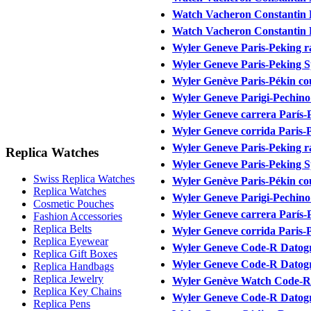
Watch Vacheron Constantin L
Watch Vacheron Constantin L
Wyler Geneve Paris-Peking ra
Wyler Geneve Paris-Peking S
Wyler Genève Paris-Pékin cou
Wyler Geneve Parigi-Pechino 
Wyler Geneve carrera París-P
Wyler Geneve corrida Paris-P
Wyler Geneve Paris-Peking ra
Replica Watches
Wyler Geneve Paris-Peking S
Swiss Replica Watches
Wyler Genève Paris-Pékin cou
Replica Watches
Wyler Geneve Parigi-Pechino 
Cosmetic Pouches
Wyler Geneve carrera París-P
Fashion Accessories
Replica Belts
Wyler Geneve corrida Paris-P
Replica Eyewear
Wyler Geneve Code-R Datog
Replica Gift Boxes
Wyler Geneve Code-R Datog
Replica Handbags
Replica Jewelry
Wyler Genève Watch Code-R
Replica Key Chains
Wyler Geneve Code-R Datogr
Replica Pens