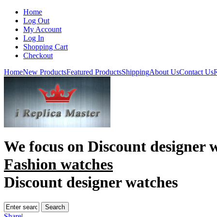
Home
Log Out
My Account
Log In
Shopping Cart
Checkout
Home
New Products
Featured Products
Shipping
About Us
Contact Us
R
We focus on
Discount designer 
Fashion watches
Discount designer watches
Share
|