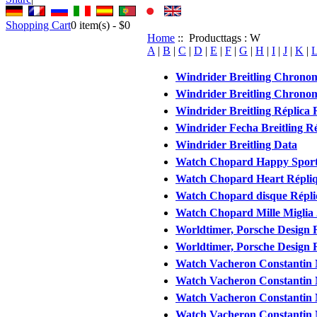
Shopping Cart
0
item(s) -
$0
Home
:: Producttags : W
A
|
B
|
C
|
D
|
E
|
F
|
G
|
H
|
I
|
J
|
K
|
Windrider Breitling Chrono
Windrider Breitling Chronom
Windrider Breitling Réplica 
Windrider Fecha Breitling Ré
Windrider Breitling Data
Watch Chopard Happy Sport
Watch Chopard Heart Répli
Watch Chopard disque Répl
Watch Chopard Mille Miglia
Worldtimer, Porsche Design R
Worldtimer, Porsche Design R
Watch Vacheron Constantin 
Watch Vacheron Constantin 
Watch Vacheron Constantin M
Watch Vacheron Constantin M