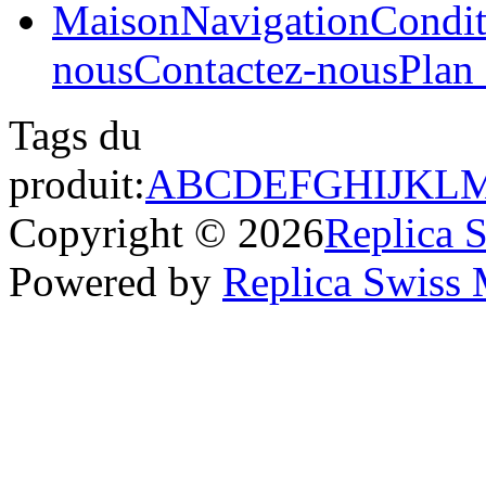
Maison
Navigation
Condit
nous
Contactez-nous
Plan 
Tags du
produit:
A
B
C
D
E
F
G
H
I
J
K
L
Copyright © 2026
Replica 
Powered by
Replica Swiss