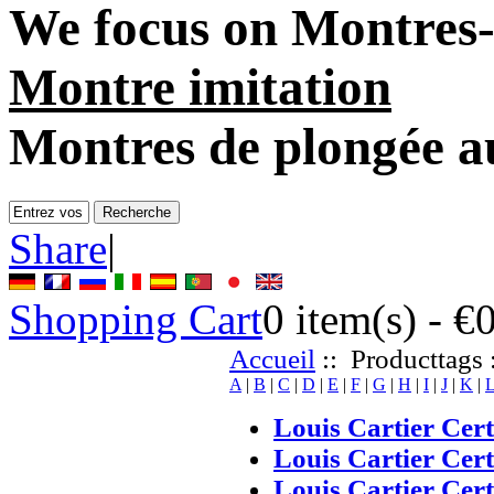
We focus on
Montres-
Montre imitation
Montres de plongée 
Share
|
Shopping Cart
0
item(s) -
€
Accueil
:: Producttags 
A
|
B
|
C
|
D
|
E
|
F
|
G
|
H
|
I
|
J
|
K
|
Louis Cartier Cert
Louis Cartier Cer
Louis Cartier Cert