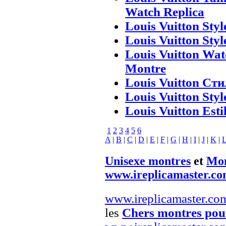
Watch Replica
Louis Vuitton Styl
Louis Vuitton Styl
Louis Vuitton Wat
Montre
Louis Vuitton Ст
Louis Vuitton Styl
Louis Vuitton Esti
1
2
3
4
5
6
A
|
B
|
C
|
D
|
E
|
F
|
G
|
H
|
I
|
J
|
K
|
Unisexe montres
et
Mon
www.ireplicamaster.c
www.ireplicamaster.co
les
Chers montres po