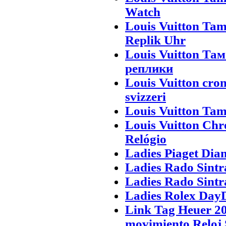
Watch
Louis Vuitton Ta
Replik Uhr
Louis Vuitton Та
реплики
Louis Vuitton cro
svizzeri
Louis Vuitton Tam
Louis Vuitton Ch
Relógio
Ladies Piaget Dia
Ladies Rado Sintr
Ladies Rado Sintr
Ladies Rolex DayD
Link Tag Heuer 20
movimiento Reloj 