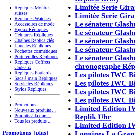
Limitée Serie Gir
Répliques Montres
suisses
Limitée Serie Gir
Répliques Watches
Le sénateur Glash
Accessoires de mode
Bijoux Répliques
Le sénateur Glash
Ceintures Répliques
Le sénateur Glash
Chaînes Replica clés
Lunettes Répliques
Le sénateur Glash
Pochettes cosmétiques
Le sénateur Glash
Portefeuilles Répliques
Répliques Coffrets
chronographe Rép
Cadeaux
Répliques Foulards
Les pilotes IWC B
Sacs à main Répliques
Les pilotes IWC B
Serviettes Répliques
Stylos Répliques
Les pilotes IWC B
Les pilotes IWC B
Promotions ...
Limited Edition 
Nouveaux produits ...
Replik Uhr
Produits à la une ...
Tous les produits ...
Limited Edition 
Longines La Gran
Promotions [plus]