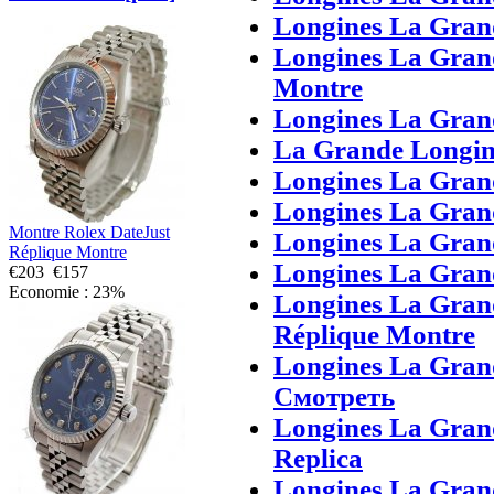
Longines La Gran
Longines La Gran
Montre
Longines La Gran
La Grande Longine
Longines La Grand
Longines La Gran
Montre Rolex DateJust
Longines La Grand
Réplique Montre
Longines La Grand
€203
€157
Economie : 23%
Longines La Gran
Réplique Montre
Longines La Gran
Смотреть
Longines La Grand
Replica
Longines La Grand