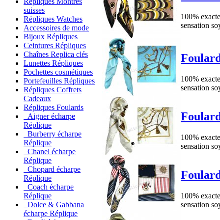
Répliques Montres
suisses
100% exacte 
Répliques Watches
sensation so
Accessoires de mode
Bijoux Répliques
Ceintures Répliques
Chaînes Replica clés
Foulard
Lunettes Répliques
Pochettes cosmétiques
100% exacte 
Portefeuilles Répliques
sensation so
Répliques Coffrets
Cadeaux
Répliques Foulards
Foulard
Aigner écharpe
Réplique
Burberry écharpe
100% exacte 
Réplique
sensation so
Chanel écharpe
Réplique
Chopard écharpe
Foulard
Réplique
Coach écharpe
100% exacte 
Réplique
sensation so
Dolce & Gabbana
écharpe Réplique