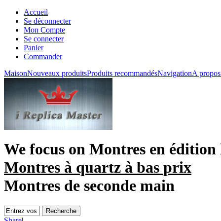
Accueil
Se déconnecter
Mon Compte
Se connecter
Panier
Commander
Maison
Nouveaux produits
Produits recommandés
Navigation
A propos
We focus on
Montres en édition 
Montres à quartz à bas prix
Montres de seconde main
Share
|