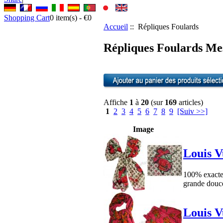
Shopping Cart
0
item(s) -
€0
Accueil
:: Répliques Foulards
Répliques Foulards Me
Affiche
1
à
20
(sur
169
articles)
1
2
3
4
5
6
7
8
9
[Suiv >>]
Image
Louis V
100% exacte 
grande douce
Louis V