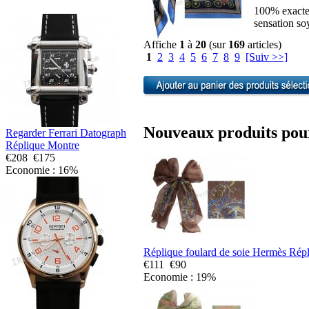
100% exacte 
sensation so
Affiche
1
à
20
(sur
169
articles)
1
2
3
4
5
6
7
8
9
[Suiv >>]
Nouveaux produits pour
Regarder Ferrari Datograph
Réplique Montre
€208
€175
Economie : 16%
Réplique foulard de soie Hermès Rép
€111
€90
Economie : 19%