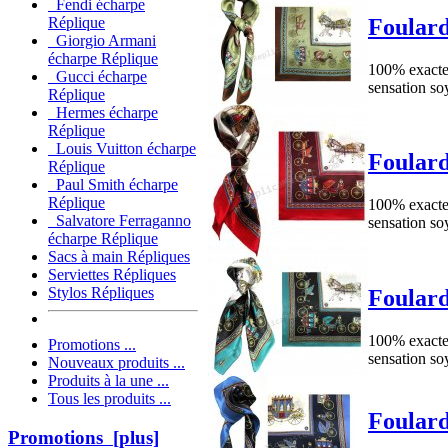
Fendi écharpe
Foulard
Réplique
Giorgio Armani
écharpe Réplique
100% exacte 
Gucci écharpe
sensation so
Réplique
Hermes écharpe
Réplique
Louis Vuitton écharpe
Foulard
Réplique
Paul Smith écharpe
Réplique
100% exacte 
Salvatore Ferraganno
sensation so
écharpe Réplique
Sacs à main Répliques
Serviettes Répliques
Stylos Répliques
Foulard
100% exacte 
Promotions ...
sensation so
Nouveaux produits ...
Produits à la une ...
Tous les produits ...
Foulard
Promotions [plus]