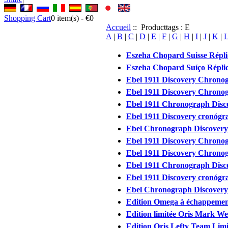
Shopping Cart
0
item(s) -
€0
Accueil
:: Producttags : E
A
|
B
|
C
|
D
|
E
|
F
|
G
|
H
|
I
|
J
|
K
|
Eszeha Chopard Suisse Répl
Eszeha Chopard Suíço Réplic
Ebel 1911 Discovery Chrono
Ebel 1911 Discovery Chrono
Ebel 1911 Chronograph Discov
Ebel 1911 Discovery cronógra
Ebel Chronograph Discovery 
Ebel 1911 Discovery Chrono
Ebel 1911 Discovery Chrono
Ebel 1911 Chronograph Discov
Ebel 1911 Discovery cronógra
Ebel Chronograph Discovery 
Edition Omega à échappement
Edition limitée Oris Mark W
Edition Oris Lefty Team Lim