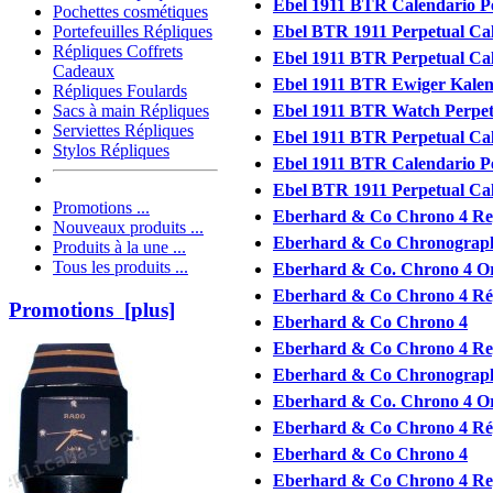
Ebel 1911 BTR Calendario Pe
Pochettes cosmétiques
Ebel BTR 1911 Perpetual Ca
Portefeuilles Répliques
Répliques Coffrets
Ebel 1911 BTR Perpetual Ca
Cadeaux
Ebel 1911 BTR Ewiger Kalen
Répliques Foulards
Ebel 1911 BTR Watch Perpet
Sacs à main Répliques
Serviettes Répliques
Ebel 1911 BTR Perpetual Cal
Stylos Répliques
Ebel 1911 BTR Calendario Pe
Ebel BTR 1911 Perpetual Ca
Promotions ...
Eberhard & Co Chrono 4 Re
Nouveaux produits ...
Eberhard & Co Chronograph
Produits à la une ...
Tous les produits ...
Eberhard & Co. Chrono 4 Or
Eberhard & Co Chrono 4 Rép
Promotions [plus]
Eberhard & Co Chrono 4
Eberhard & Co Chrono 4 Re
Eberhard & Co Chronograph
Eberhard & Co. Chrono 4 Or
Eberhard & Co Chrono 4 Rép
Eberhard & Co Chrono 4
Eberhard & Co Chrono 4 Re