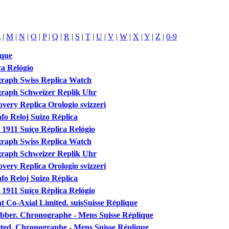
L
|
M
|
N
|
O
|
P
|
Q
|
R
|
S
|
T
|
U
|
V
|
W
|
X
|
Y
|
Z
|
0-9
ique
a Relógio
graph Swiss Replica Watch
graph Schweizer Replik Uhr
ery Replica Orologio svizzeri
fo Reloj Suizo Réplica
1911 Suíço Réplica Relógio
graph Swiss Replica Watch
graph Schweizer Replik Uhr
ery Replica Orologio svizzeri
fo Reloj Suizo Réplica
1911 Suíço Réplica Relógio
 Co-Axial Limited. suisSuisse Réplique
ebber. Chronographe - Mens Suisse Réplique
ited. Chronographe - Mens Suisse Réplique