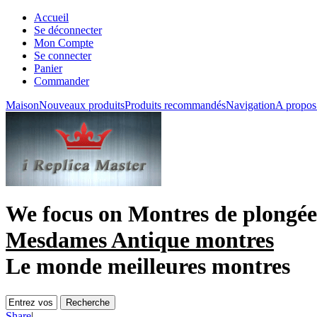
Accueil
Se déconnecter
Mon Compte
Se connecter
Panier
Commander
Maison
Nouveaux produits
Produits recommandés
Navigation
A propos
We focus on
Montres de plongée
Mesdames Antique montres
Le monde meilleures montres
Share
|