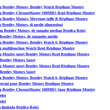
ing Bentley Motors, Bentley Watch Réplique Montre
ling Bentley ChronoMaster 100MRS Repl Réplique Montre
ing Bentley Motors, Moyenne taille R Réplique Montre
ng Bentley Motors, di medie dimensioni
ing Bentley Motors, de tamaño median Réplica Reloj
r Bentley Motors, de tamanho médio
ing Bentley Motors, Bentley Watch 6, Réplique Montre
ing multifonction Watch Bent Réplique Montre
ing Montre sport Bentley Motors Repl Réplique Montre
 Bentley Motors Sport
ing Montre sport Bentley Motors Repl Réplique Montre
 Bentley Motors Sport
ing Bentley Motors, Bentley Watch 6, Réplique Montre
 spécial pour Bentley Motors Réplique Montre
ling Bentley ChronoMaster 100MRS Spor Réplique Montre
eloj
eloj
 limitada Réplica Reloj