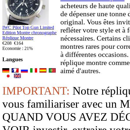
acheteurs de haute quali
de dépenser une tonne d
original. Vous êtes invi
IWC Pilot Top Gun Limited
refléter votre style et à
Edition Montre chronographe
nécessaires. Certains c
Réplique Montre
€208
€164
montres rares pour corre
Economie : 21%
à différentes occasions
Langues
réplique montre comme 
aimé d'autres.
IMPORTANT:
Notre répliq
vous familiariser avec 
QUAND VOUS AVEZ DÉ
VOIR investir, extraire vo