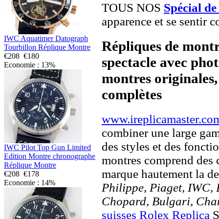
TOUS NOS
Spécial de
apparence et se sentir c
IWC Aquatimer Datograph
Répliques de montr
Tourbillon Réplique Montre
€208
€180
spectacle avec pho
Economie : 13%
montres originales, 
complètes
www.ireplicamaster.co
combiner une large ga
des styles et des fonct
IWC Pilot Top Gun Limited
Edition Montre chronographe
montres comprend des c
Réplique Montre
marque hautement la 
€208
€178
Economie : 14%
Philippe, Piaget, IWC, B
Chopard, Bulgari, Chan
suisses Rolex Replica
S