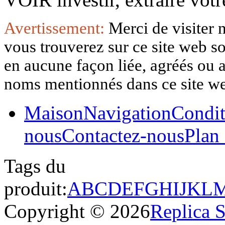
Avertissement:
Merci de visiter 
vous trouverez sur ce site web so
en aucune façon liée, agréés ou af
noms mentionnés dans ce site w
Maison
Navigation
Condit
nous
Contactez-nous
Plan 
Tags du
produit:
A
B
C
D
E
F
G
H
I
J
K
L
Copyright © 2026
Replica 