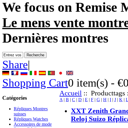
We focus on
Remise M
Le mens vente montr
Dernières montres
Share
|
Shopping Cart
0
item(s) -
€
Accueil
:: Producttags 
Catégories
A
|
B
|
C
|
D
|
E
|
F
|
G
|
H
|
I
|
J
|
K
|
Répliques Montres
XXT Zenith Grand
suisses
Reloj Suizo Réplic
Répliques Watches
Accessoires de mode