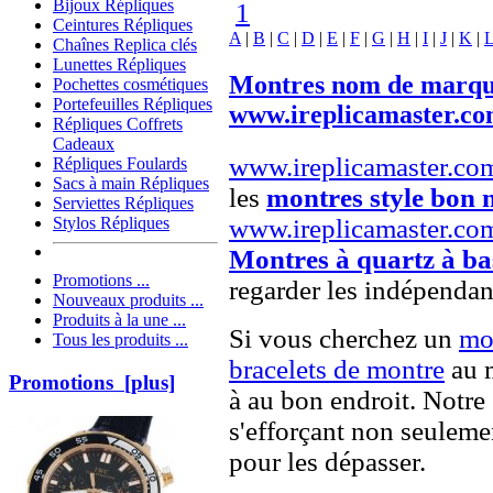
Bijoux Répliques
1
Ceintures Répliques
A
|
B
|
C
|
D
|
E
|
F
|
G
|
H
|
I
|
J
|
K
|
Chaînes Replica clés
Lunettes Répliques
Montres nom de marq
Pochettes cosmétiques
Portefeuilles Répliques
www.ireplicamaster.c
Répliques Coffrets
Cadeaux
www.ireplicamaster.co
Répliques Foulards
Sacs à main Répliques
les
montres style bon
Serviettes Répliques
www.ireplicamaster.co
Stylos Répliques
Montres à quartz à ba
Promotions ...
regarder les indépendan
Nouveaux produits ...
Produits à la une ...
Si vous cherchez un
mo
Tous les produits ...
bracelets de montre
au m
Promotions [plus]
à au bon endroit. Notre 
s'efforçant non seuleme
pour les dépasser.