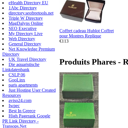
eHealth Directory EU
1Abc Directory
directory.seofreetools.net
Triple W Directory
MagDalyns Online
SEO Executive
Coffret cadeau Hublot Coffret
My Directory Live
pour Montres Replique
Web Directory
€113
General Directory
Net Knowledge Premium
Directory
UK Travel Directory
Produits Phares - 
Die aquaristische
Linkdatenbank
CSLP 06
GooLinx
paris apartments
Just Hosting User Created
Resources
aviso24.com
Iwpec
Best In Greece
High Pagerank Google
PR Link Directory -
Transops.Net