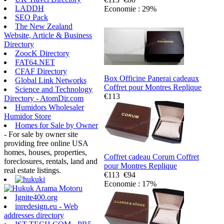
LADDH
Economie : 29%
SEO Pack
The New Zealand
Website, Article & Business
Directory
ZoocK Directory
FAT64.NET
CFAF Directory
Box Officine Panerai cadeaux
Global Link Networks
Coffret pour Montres Replique
Science and Technology
€113
Directory - AtomDir.com
Humidors Wholesaler
Humidor Store
Homes for Sale by Owner
- For sale by owner site
providing free online USA
homes, houses, properties,
Coffret cadeau Corum Coffret
foreclosures, rentals, land and
pour Montres Replique
real estate listings.
€113
€94
Economie : 17%
Ignite400.org
inredesign.eu - Web
addresses directory