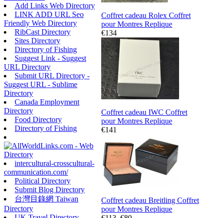
Add Links Web Directory
LINK ADD URL Seo
Coffret cadeau Rolex Coffret
Friendly Web Directory
pour Montres Replique
RibCast Directory
€134
Sites Directory
Directory of Fishing
Suggest Link - Suggest
URL Directory
Submit URL Directory -
Suggest URL - Sublime
Directory
Canada Employment
Directory
Coffret cadeau IWC Coffret
Food Directory
pour Montres Replique
Directory of Fishing
€141
intercultural-crosscultural-
communication.com/
Political Directory
Submit Blog Directory
台灣目錄網 Taiwan
Coffret cadeau Breitling Coffret
Directory
pour Montres Replique
UK Travel Directory
€113
€80