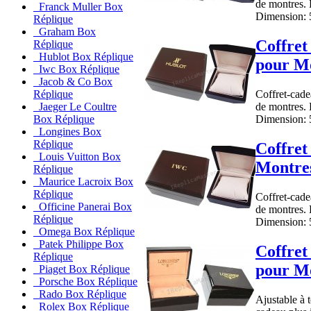
de montres. 
Franck Muller Box
Dimension: 5
Réplique
Graham Box
Coffret
Réplique
Hublot Box Réplique
pour Mo
Iwc Box Réplique
Jacob & Co Box
Coffret-cadea
Réplique
de montres. 
Jaeger Le Coultre
Dimension: 5
Box Réplique
Longines Box
Réplique
Coffret
Louis Vuitton Box
Montre
Réplique
Maurice Lacroix Box
Réplique
Coffret-cadea
Officine Panerai Box
de montres. 
Réplique
Dimension: 5
Omega Box Réplique
Patek Philippe Box
Coffret
Réplique
pour Mo
Piaget Box Réplique
Porsche Box Réplique
Rado Box Réplique
Ajustable à 
Rolex Box Réplique