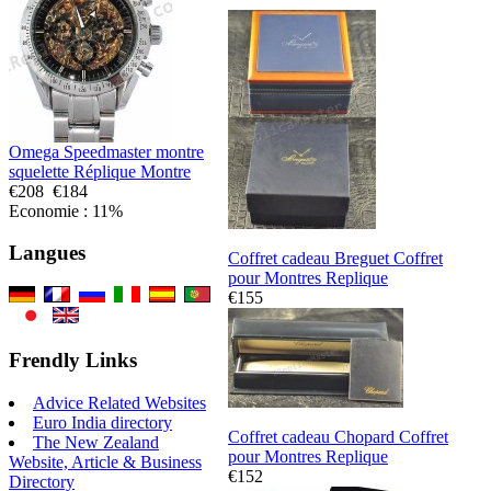
Omega Speedmaster montre
squelette Réplique Montre
€208
€184
Economie : 11%
Langues
Coffret cadeau Breguet Coffret
pour Montres Replique
€155
Frendly Links
Advice Related Websites
Euro India directory
Coffret cadeau Chopard Coffret
The New Zealand
pour Montres Replique
Website, Article & Business
€152
Directory