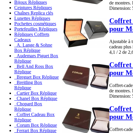
Bijoux Répliques
de montres. 
Ceintures Répliques
Dimension: 5
Chaînes Replica clés
Lunettes Répliques
Coffret
Pochettes cosmétiques
pour Mo
Portefeuilles Répliques
Répliques Coffrets
Cadeaux
Ajustable à 
A. Lange & Sohne
cadeau plus 
Box Réplique
4,1 / 2 de 2,
Audemars Piguet Box
Réplique
Coffret
Bell And Ross Box
pour Mo
Réplique
Breguet Box Réplique
Breitling Box
Coffret-cadea
Réplique
de montres. 
Cartier Box Réplique
Dimension: 5
Chanel Box Réplique
Chopard Box
Coffret
Réplique
Coffret Cadeau Box
pour Mo
Réplique
Corum Box Réplique
Coffret-cadea
Ferrari Box Réplique