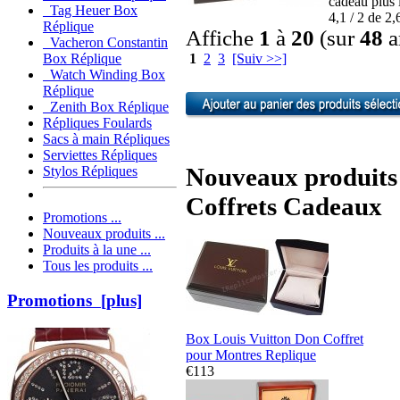
cadeau plus 
Tag Heuer Box
4,1 / 2 de 2,
Réplique
Affiche
1
à
20
(sur
48
a
Vacheron Constantin
1
2
3
[Suiv >>]
Box Réplique
Watch Winding Box
Réplique
Zenith Box Réplique
Répliques Foulards
Sacs à main Répliques
Serviettes Répliques
Nouveaux produits 
Stylos Répliques
Coffrets Cadeaux
Promotions ...
Nouveaux produits ...
Produits à la une ...
Tous les produits ...
Promotions [plus]
Box Louis Vuitton Don Coffret
pour Montres Replique
€113