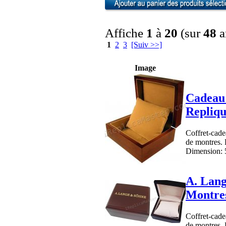
Affiche
1
à
20
(sur
48
a
1
2
3
[Suiv >>]
Image
Cadeau 
Repliq
Coffret-cadea
de montres. 
Dimension: 5
A. Lang
Montre
Coffret-cadea
de montres. 