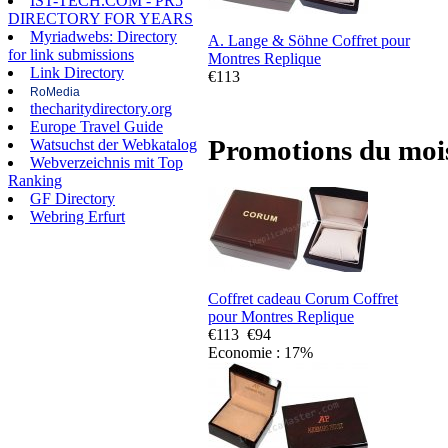
IST-TECH.COM - PR5
DIRECTORY FOR YEARS
Myriadwebs: Directory
A. Lange & Söhne Coffret pour
for link submissions
Montres Replique
Link Directory
€113
RoMedia
thecharitydirectory.org
Europe Travel Guide
Promotions du moi
Watsuchst der Webkatalog
Webverzeichnis mit Top
Ranking
GF Directory
Webring Erfurt
Coffret cadeau Corum Coffret
pour Montres Replique
€113
€94
Economie : 17%