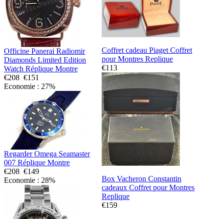
Coffret cadeau Piaget Coffret
Officine Panerai Radiomir
pour Montres Replique
Diamonds Limited Edition
€113
Watch Réplique Montre
€208
€151
Economie : 27%
Regarder Omega Seamaster
007 Réplique Montre
€208
€149
Box Vacheron Constantin
Economie : 28%
cadeaux Coffret pour Montres
Replique
€159