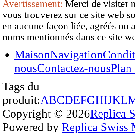
Avertissement:
Merci de visiter 
vous trouverez sur ce site web so
en aucune façon liée, agréés ou af
noms mentionnés dans ce site w
Maison
Navigation
Condit
nous
Contactez-nous
Plan 
Tags du
produit:
A
B
C
D
E
F
G
H
I
J
K
L
Copyright © 2026
Replica 
Powered by
Replica Swiss