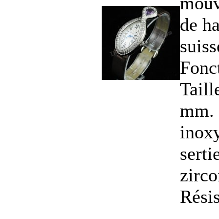
mouv
de ha
suiss
Fonct
Tail
mm. B
inox
serti
zirco
Résis