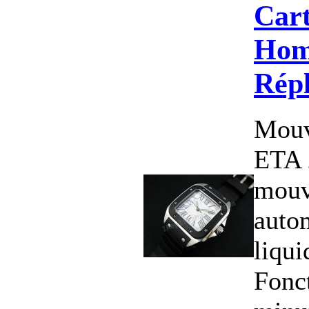
Cart
Hom
Rép
Mouv
ETA 
mou
auto
liqui
Fonct