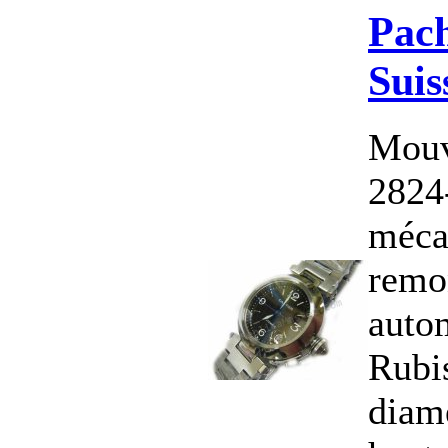
Pach
Suis
Mouv
2824
méca
remo
auto
Rubi
diam