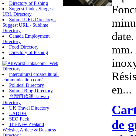
Directory of Fishing
Fonct
Suggest Link - Suggest
URL Directory
minu
Submit URL Directory -
Suggest URL - Sublime
Directory
date.
Canada Employment
Directory
mm. A
Food Directory
Directory of Fishing
inoxy
Résis
intercultural-crosscultural-
communication.com/
Political Directory
en...
Submit Blog Directory
台灣目錄網 Taiwan
Directory
Cart
UK Travel Directory
LADDH
SEO Pack
de g
The New Zealand
Website, Article & Business
Directory