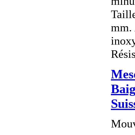
minu
Tail
mm. A
inoxy
Résis
Mes
Baig
Suis
Mouv