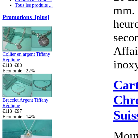
Tous les produits ...
mm. 
Promotions [plus]
heure
secon
Affai
Collier en argent Tiffany
Réplique
inoxy
€113
€88
Economie : 22%
Cart
Chr
Bracelet Argent Tiffany
Réplique
Suis
€113
€97
Economie : 14%
Mouv