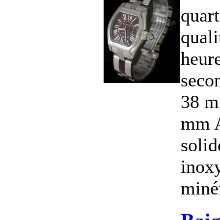
quart
quali
heure
secon
38 m
mm A
solid
inox
minér