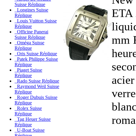
Suisse Réplique
ETA 2
Longines Suisse
Réplique
Louis Vuitton Suisse
liqui
Réplique
Officine Panerai
mm F
Suisse Réplique
Oméga Suisse
Réplique
heure
Oris Suisse Réplique
Patek Philippe Suisse
secon
Réplique
Piaget Suisse
Réplique
acier
Rado Suisse Réplique
Raymond Weil Suisse
verre
Réplique
Roger Dubuis Suisse
blanc
Réplique
Rolex Suisse
Réplique
romai
Tag Heuer Suisse
Réplique
U-Boat Suisse
Réplique