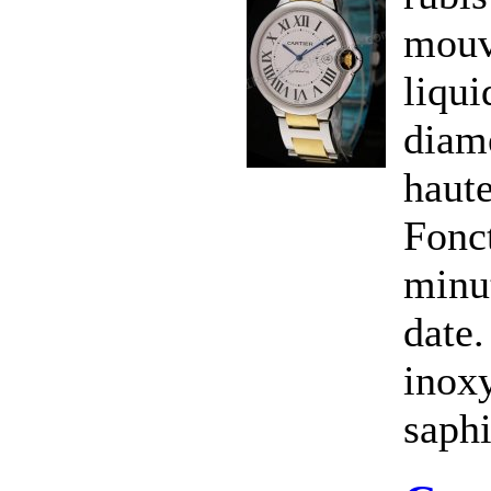
mouv
liqui
diam
haut
Fonct
minu
date.
inoxy
saphi