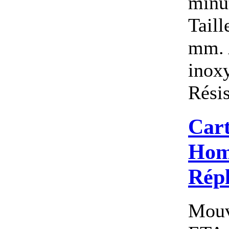
minu
Tail
mm. A
inoxy
Résis
Cart
Hom
Rép
Mouv