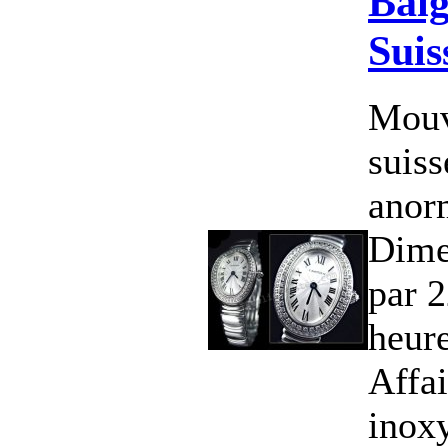
Baig
Suis
Mouv
suis
anor
Dime
par 
heur
Affai
inoxy