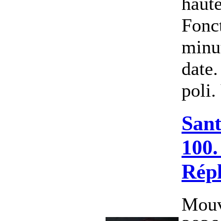
haut
Fonct
minu
date.
poli.
Sant
100.
Rép
Mouv