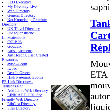
SEO Executive
saphir
My Directory Live
Web Directory
General Directory
Tank
Net Knowledge Premium
Directory
UK Travel Directory
Cart
Die aquaristische
Linkdatenbank
CSLP 06
Rép
GooLinx
paris apartments
Just Hosting User Created
Resources
Mouv
aviso24.com
Iwpec
ETA 
Best In Greece
High Pagerank Google
PR Link Directory -
mou
Transops.Net
Add Links Web Directory
auto
LINK ADD URL Seo
Friendly Web Directory
liqui
RibCast Directory
Sites Directory