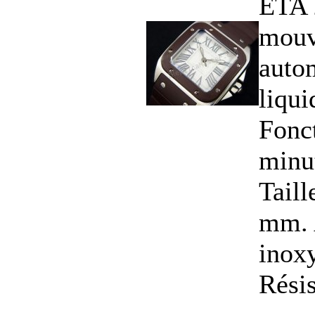
ETA 
mou
auto
liqui
Fonct
minu
Tail
mm. A
inoxy
Résis