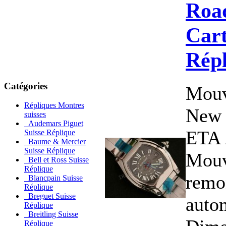
Road
Cart
Rép
Catégories
Mouv
Répliques Montres
New 
suisses
Audemars Piguet
ETA 
Suisse Réplique
Baume & Mercier
Suisse Réplique
Mouv
Bell et Ross Suisse
Réplique
remo
Blancpain Suisse
Réplique
Breguet Suisse
auto
Réplique
Breitling Suisse
Réplique