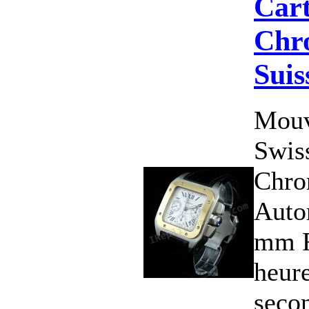
Cart
Chr
Suis
Mouv
Swis
Chro
Autom
mm F
heure
secon