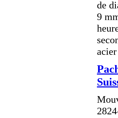
de di
9 mm
heure
secon
acier 
Pach
Suis
Mouv
2824