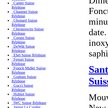
Dime
Cartier Suisse
Réplique
Fonct
Chaumet Suisse
Réplique
minu
Chopard Suisse
Réplique
date.
Chronoswiss Suisse
Réplique
Corum Suisse
inoxy
Réplique
DeWitt Suisse
saphir
Réplique
Ebel Suisse Réplique
Ferrari Suisse
Réplique
Sant
Franck Muller Suisse
Réplique
Graham Suisse
Suis
Réplique
Gucci Suisse
Réplique
Mouv
Hublot Suisse
Réplique
IWC Suisse Réplique
New
Jaeger Le Coultre