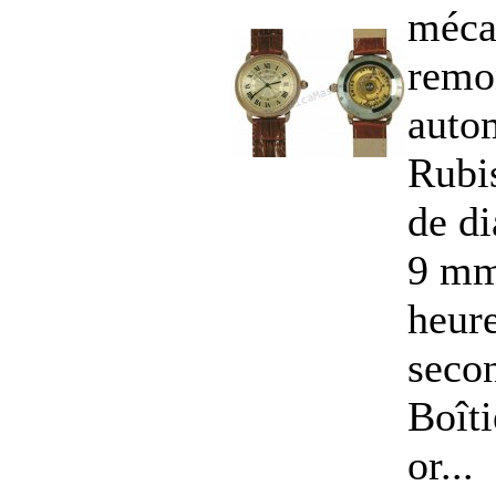
méca
remo
auto
Rubi
de di
9 mm
heure
secon
Boîti
or...