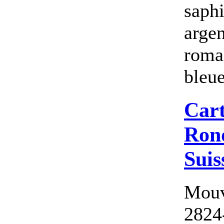
saphi
argen
romai
bleue
Cart
Ron
Suis
Mouv
2824