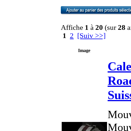
Affiche
1
à
20
(sur
28
a
1
2
[Suiv >>]
Image
Cale
Road
Suis
Mouv
Mouv