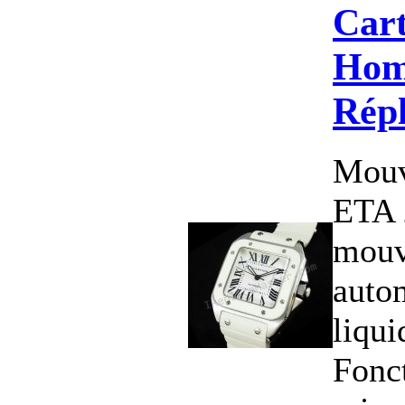
Cart
Hom
Rép
Mouv
ETA 
mou
auto
liqui
Fonct