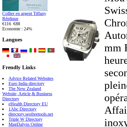
Swis
Collier en argent Tiffany
Réplique
Chro
€116
€88
Economie : 24%
Autom
Langues
mm F
heure
Frendly Links
secon
Advice Related Websites
plei
Euro India directory
The New Zealand
Website, Article & Business
opér
Directory
eHealth Directory EU
Affai
1Abc Directory
directory.seofreetools.net
inoxy
Triple W Directory
MagDalyns Online