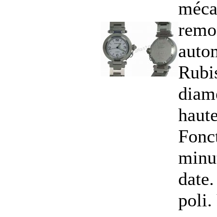
méca
remo
auto
Rubi
diam
haut
Fonct
minu
date.
poli.