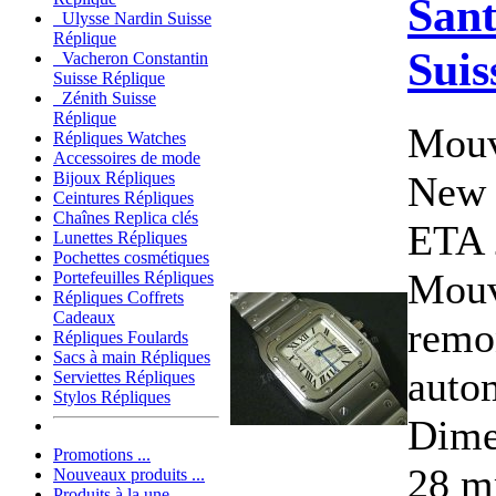
Sant
Ulysse Nardin Suisse
Réplique
Suis
Vacheron Constantin
Suisse Réplique
Zénith Suisse
Réplique
Mouv
Répliques Watches
Accessoires de mode
New 
Bijoux Répliques
Ceintures Répliques
Chaînes Replica clés
ETA 
Lunettes Répliques
Pochettes cosmétiques
Mouv
Portefeuilles Répliques
Répliques Coffrets
Cadeaux
remo
Répliques Foulards
Sacs à main Répliques
auto
Serviettes Répliques
Stylos Répliques
Dime
Promotions ...
28 m
Nouveaux produits ...
Produits à la une ...