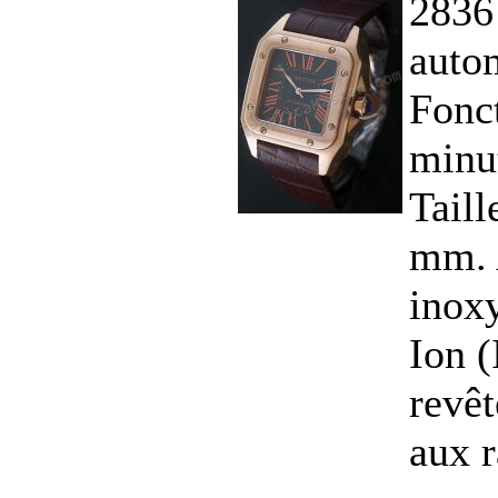
2836
auto
Fonct
minu
Tail
mm. A
inox
Ion 
revêt
aux r