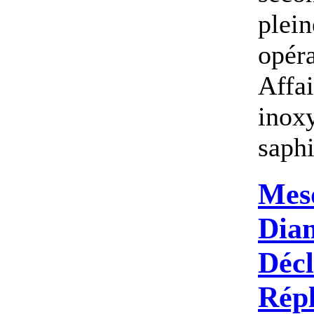
plei
opér
Affai
inoxy
saphir
Mes
Dia
Décl
Rép