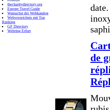
RoMedia
thecharitydirectory.org
date.
Europe Travel Guide
Watsuchst der Webkatalog
inoxy
Webverzeichnis mit Top
Ranking
saphi
GF Directory
Webring Erfurt
Cart
de g
répl
Rép
Mouv
rubis