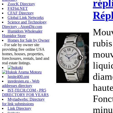
répl
ZoocK Directory
FAT64.NET
Rép
CFAF Directory
Global Link Networks
Science and Technology
Directory - AtomDir.com
Mouv
Humidors Wholesaler
Humidor Store
rubis
Homes for Sale by Owner
- For sale by owner site
providing free online USA
mouv
homes, houses, properties,
foreclosures, rentals, land and
liqui
real estate listings.
diam
Ignite400.org
inredesign.eu - Web
haut
addresses directory
IST-TECH.COM - PR5
DIRECTORY FOR YEARS
Fonct
Myriadwebs: Directory
for link submissions
minu
Link Directory