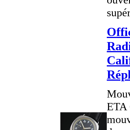
supér
Offi
Radi
Cali
Rép
Mouv
ETA 
mouv