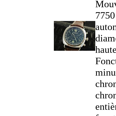
Mouv
7750
autom
diam
haut
Fonct
minu
chro
chro
enti