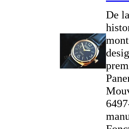
De la
histo
mont
desig
prem
Paner
Mouv
6497
manu
Fonct