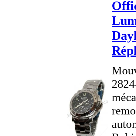
Offi
Lum
Dayl
Rép
Mouv
2824
méca
remo
auto