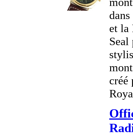
mont
dans
et la
Seal
styli
montr
créé 
Royal
Offi
Radi