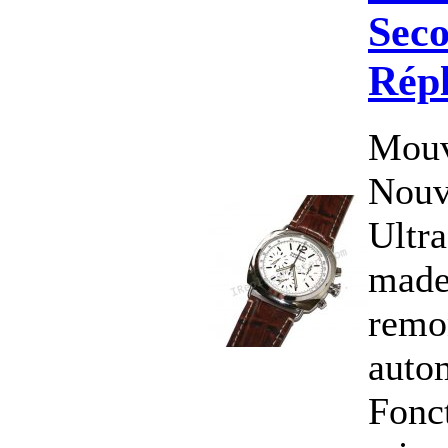
Seco
Rép
Mouv
Nouv
Ultr
made
remo
auto
Fonct