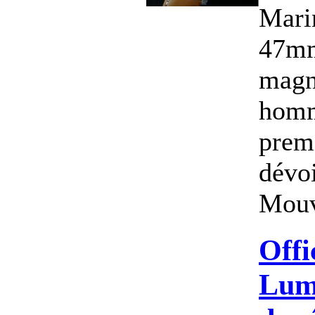
Mari
47mm
magn
homm
premi
dévoi
Mouv
Offi
Lumi