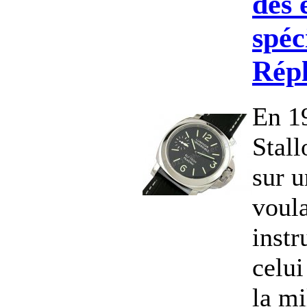
des 
spéc
Rép
En 1
Stall
sur u
voula
instr
celui
la mi