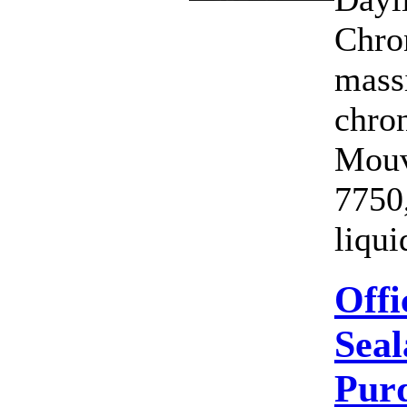
Chron
massi
chro
Mouv
7750,
liqui
Offi
Seal
Purd