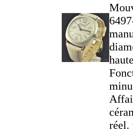
Mouv
6497
manue
diam
haut
Fonct
minu
Affa
céra
réel.