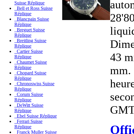
auto
Suisse Réplique
Bell et Ross Suisse
Réplique
28'80
Blancpain Suisse
Réplique
liqui
Breguet Suisse
Réplique
Dime
Breitling Suisse
Réplique
Cartier Suisse
43 m
Réplique
Chaumet Suisse
mm. 
Réplique
Chopard Suisse
Réplique
heure
Chronoswiss Suisse
Réplique
secon
Corum Suisse
Réplique
DeWitt Suisse
GMT, 
Réplique
Ebel Suisse Réplique
Ferrari Suisse
Offi
Réplique
Franck Muller Suisse