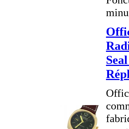
minut
Offi
Rad
Seal
Rép
Offic
comm
fabri