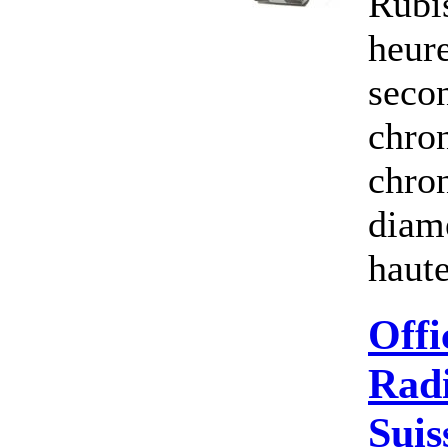
Rubi
heure
seco
chron
chron
diam
haut
Offi
Radi
Suis