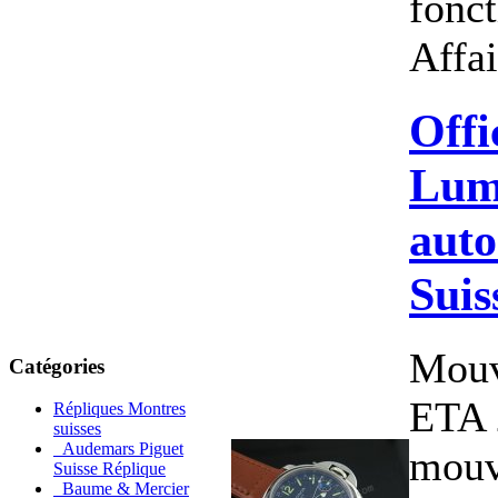
fonct
Affai
Offi
Lum
aut
Suis
Mouv
Catégories
ETA 
Répliques Montres
suisses
Audemars Piguet
mou
Suisse Réplique
Baume & Mercier