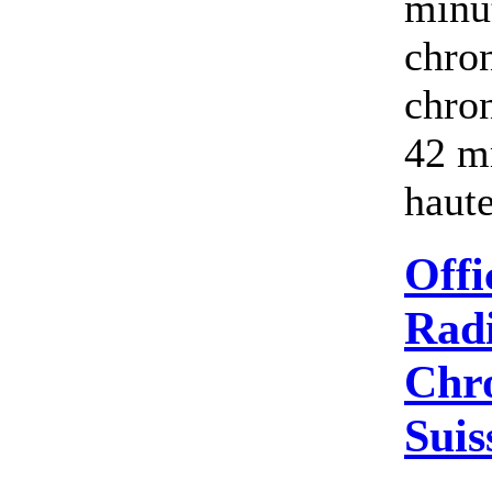
minu
chro
chron
42 m
haute
Offi
Radi
Chr
Suis