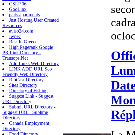
CSLP 06
secon
GooLinx
paris apartments
cadra
Just Hosting User Created
Resources
aviso24.com
ocloc
Iwpec
Best In Greece
High Pagerank Google
Offi
PR Link Directory -
Transops.Net
Add Links Web Directory
Lum
LINK ADD URL Seo
Friendly Web Directory
RibCast Directory
Dat
Sites Directory
Directory of Fishing
Mon
Suggest Link - Suggest
URL Directory
Submit URL Directory -
Rép
Suggest URL - Sublime
Directory
Canada Employment
Directory
La M
Food Directory