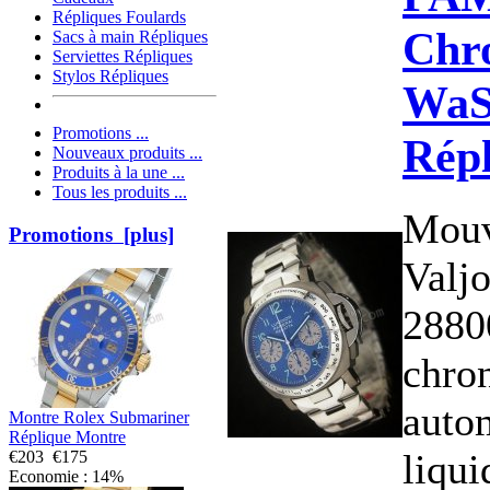
Répliques Foulards
Chr
Sacs à main Répliques
Serviettes Répliques
Stylos Répliques
WaS
Promotions ...
Rép
Nouveaux produits ...
Produits à la une ...
Tous les produits ...
Mouv
Promotions [plus]
Valj
2880
chro
auto
Montre Rolex Submariner
Réplique Montre
liqui
€203
€175
Economie : 14%