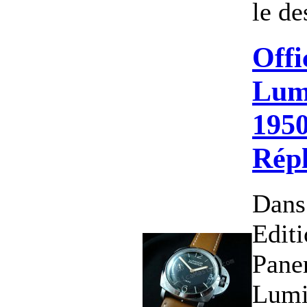
le de
Offi
Lum
1950
Rép
Dans
Editi
Paner
Lumi