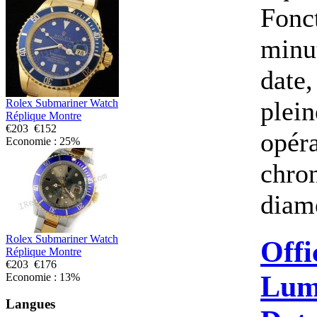
Fonct
minu
date,
plei
Rolex Submariner Watch
Réplique Montre
€203
€152
opéra
Economie : 25%
chron
diamè
Rolex Submariner Watch
Offi
Réplique Montre
€203
€176
Lum
Economie : 13%
Langues