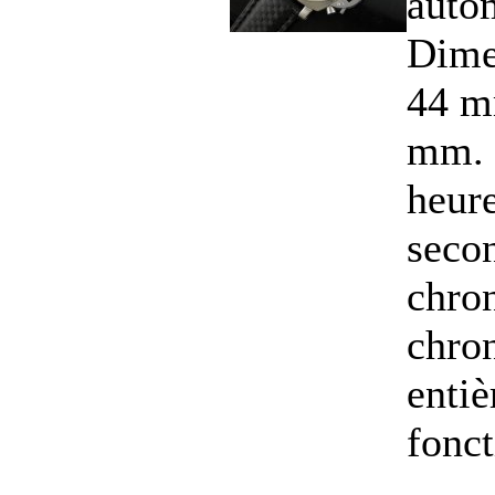
auto
Dime
44 m
mm. 
heure
seco
chro
chro
enti
fonct