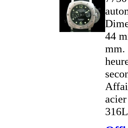
auto
Dime
44 m
mm. 
heure
secon
Affai
acier
316L.