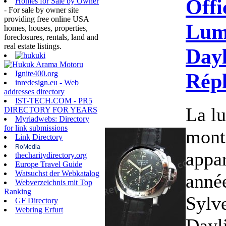
Offi
Homes for Sale by Owner
- For sale by owner site
providing free online USA
Lum
homes, houses, properties,
foreclosures, rentals, land and
real estate listings.
Dayl
Rép
Ignite400.org
inredesign.eu - Web
addresses directory
IST-TECH.COM - PR5
La lu
DIRECTORY FOR YEARS
Myriadwebs: Directory
for link submissions
mont
Link Directory
RoMedia
appar
thecharitydirectory.org
Europe Travel Guide
Watsuchst der Webkatalog
anné
Webverzeichnis mit Top
Ranking
Sylve
GF Directory
Webring Erfurt
Dayl