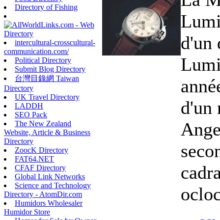
Directory of Fishing
Lumin
d'un
intercultural-crosscultural-
communication.com/
Lumi
Political Directory
Submit Blog Directory
台灣目錄網 Taiwan
anné
Directory
UK Travel Directory
d'un
LADDH
SEO Pack
Angel
The New Zealand
Website, Article & Business
Directory
secon
ZoocK Directory
FAT64.NET
cadra
CFAF Directory
Global Link Networks
Science and Technology
ocloc
Directory - AtomDir.com
Humidors Wholesaler
Humidor Store