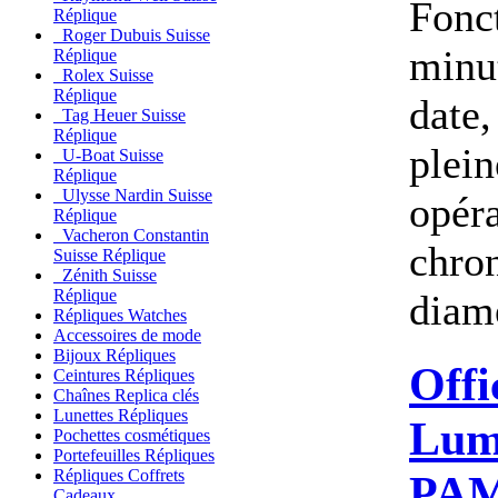
Fonct
Réplique
Roger Dubuis Suisse
minu
Réplique
Rolex Suisse
Réplique
date,
Tag Heuer Suisse
Réplique
plei
U-Boat Suisse
Réplique
Ulysse Nardin Suisse
opéra
Réplique
Vacheron Constantin
chron
Suisse Réplique
Zénith Suisse
Réplique
diamè
Répliques Watches
Accessoires de mode
Bijoux Répliques
Offi
Ceintures Répliques
Chaînes Replica clés
Lunettes Répliques
Lum
Pochettes cosmétiques
Portefeuilles Répliques
Répliques Coffrets
PAM
Cadeaux