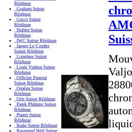
Réplique
chr
Graham Suisse
Réplique
Gucci Suisse
AM
Réplique
Hublot Suisse
Suis
Réplique
IWC Suisse Réplique
Jaeger Le Coultre
Suisse Réplique
Mouv
Longines Suisse
Réplique
Louis Vuitton Suisse
Valj
Réplique
Officine Panerai
2880
Suisse Réplique
Oméga Suisse
Réplique
chro
Oris Suisse Réplique
Patek Philippe Suisse
auto
Réplique
Piaget Suisse
liqui
Réplique
Rado Suisse Réplique
Raymond Weil Suisse