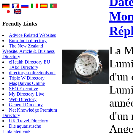
Dat
Mon
Frendly Links
Rép
Advice Related Websites
Euro India directory
The New Zealand
La M
Website, Article & Business
Directory
Lumin
eHealth Directory EU
1Abc Directory
directory.seofreetools.net
d'un
Triple W Directory
MagDalyns Online
Lumi
SEO Executive
My Directory Live
anné
Web Directory
General Directory
Net Knowledge Premium
d'un
Directory
UK Travel Directory
Angel
Die aquaristische
Linkdatenbank