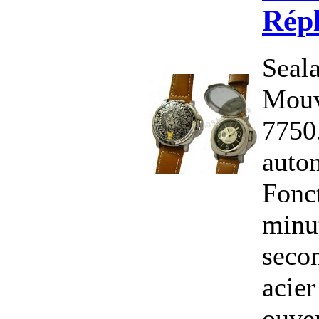
Rép
Seal
Mouv
7750
autom
Fonct
minut
secon
acier
ouver