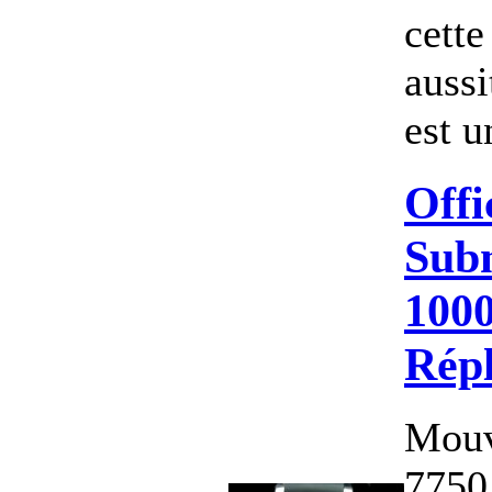
cette
aussi
est u
Offi
Sub
100
Rép
Mouv
7750