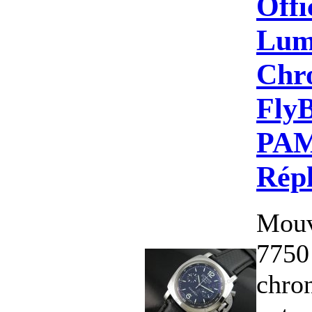
Offi
Lum
Chr
Fly
PAM
Rép
Mouv
7750
chro