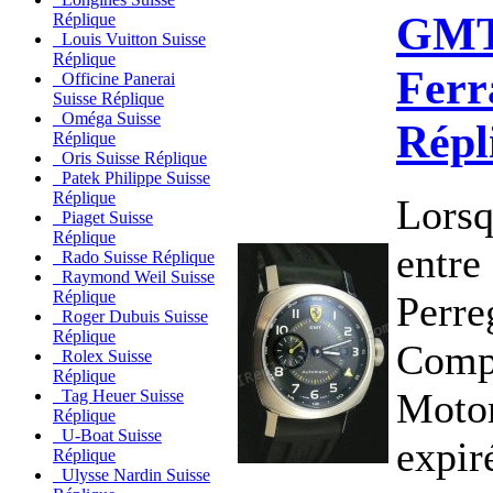
GMT
Réplique
Louis Vuitton Suisse
Réplique
Ferr
Officine Panerai
Suisse Réplique
Oméga Suisse
Répl
Réplique
Oris Suisse Réplique
Patek Philippe Suisse
Réplique
Lorsq
Piaget Suisse
Réplique
entre
Rado Suisse Réplique
Raymond Weil Suisse
Réplique
Perre
Roger Dubuis Suisse
Réplique
Compa
Rolex Suisse
Réplique
Moto
Tag Heuer Suisse
Réplique
U-Boat Suisse
expir
Réplique
Ulysse Nardin Suisse