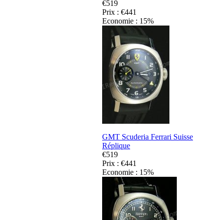
€519
Prix : €441
Economie : 15%
GMT Scuderia Ferrari Suisse
Réplique
€519
Prix : €441
Economie : 15%