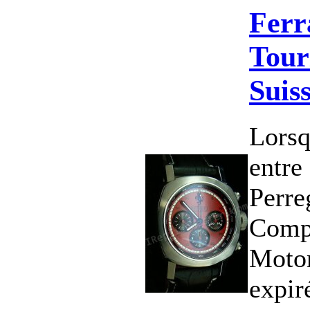
Ferr
Tour
Suis
Lorsq
entre
Perre
Compa
Moto
expir