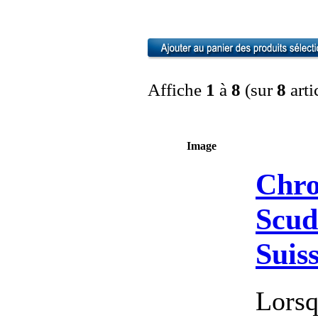
Affiche
1
à
8
(sur
8
arti
Image
Chro
Scud
Suis
Lorsq