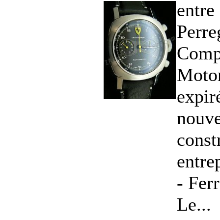
entre
Perre
Compa
Moto
expir
nouve
const
entre
- Ferr
Le...