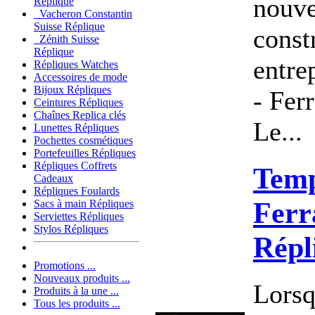
nouve
Réplique
Vacheron Constantin
Suisse Réplique
const
Zénith Suisse
Réplique
entre
Répliques Watches
Accessoires de mode
Bijoux Répliques
- Ferr
Ceintures Répliques
Chaînes Replica clés
Le...
Lunettes Répliques
Pochettes cosmétiques
Portefeuilles Répliques
Répliques Coffrets
Temp
Cadeaux
Répliques Foulards
Ferr
Sacs à main Répliques
Serviettes Répliques
Stylos Répliques
Répl
Promotions ...
Nouveaux produits ...
Lorsq
Produits à la une ...
Tous les produits ...