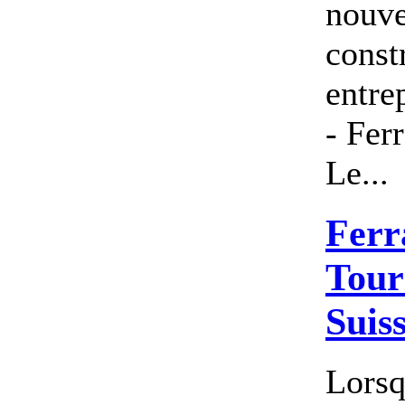
nouve
const
entre
- Ferr
Le...
Ferr
Tour
Suis
Lorsq