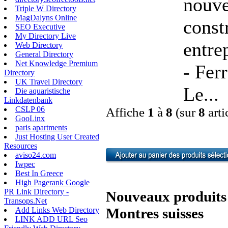
nouve
Triple W Directory
MagDalyns Online
const
SEO Executive
My Directory Live
entre
Web Directory
General Directory
Net Knowledge Premium
- Ferr
Directory
UK Travel Directory
Le...
Die aquaristische
Linkdatenbank
CSLP 06
Affiche
1
à
8
(sur
8
arti
GooLinx
paris apartments
Just Hosting User Created
Resources
aviso24.com
Iwpec
Best In Greece
High Pagerank Google
PR Link Directory -
Nouveaux produits 
Transops.Net
Montres suisses
Add Links Web Directory
LINK ADD URL Seo