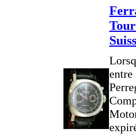
Ferr
Tour
Suis
Lorsq
entre
Perre
Compa
Moto
expir