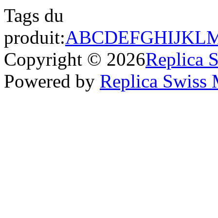
Tags du
produit:
A
B
C
D
E
F
G
H
I
J
K
L
Copyright © 2026
Replica 
Powered by
Replica Swiss