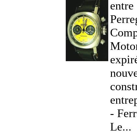
entre
Perre
Compa
Moto
expir
nouve
const
entre
- Ferr
Le...