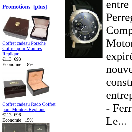
entre
Promotions [plus]
Perre
Compa
Moto
Coffret cadeau Porsche
Coffret pour Montres
expir
Replique
€113
€93
Economie : 18%
nouve
const
entre
- Ferr
Coffret cadeau Rado Coffret
pour Montres Replique
€113
€96
Le...
Economie : 15%