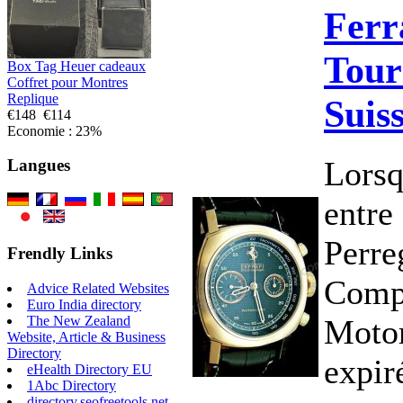
Ferr
Tour
Box Tag Heuer cadeaux
Coffret pour Montres
Replique
Suis
€148
€114
Economie : 23%
Lorsq
Langues
entre
Perre
Frendly Links
Compa
Advice Related Websites
Euro India directory
Moto
The New Zealand
Website, Article & Business
Directory
expir
eHealth Directory EU
1Abc Directory
directory.seofreetools.net