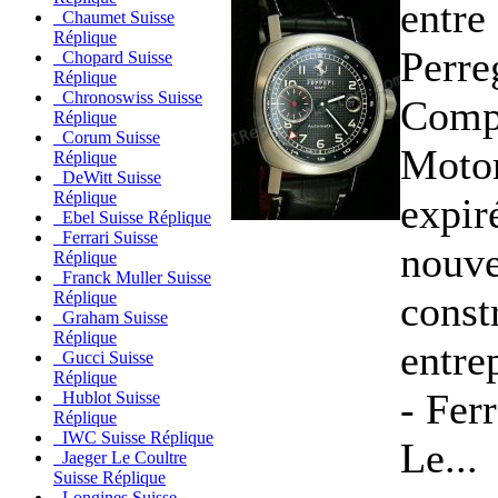
entre
Chaumet Suisse
Réplique
Perre
Chopard Suisse
Réplique
Chronoswiss Suisse
Compa
Réplique
Corum Suisse
Moto
Réplique
DeWitt Suisse
Réplique
expir
Ebel Suisse Réplique
Ferrari Suisse
nouve
Réplique
Franck Muller Suisse
const
Réplique
Graham Suisse
Réplique
entre
Gucci Suisse
Réplique
- Ferr
Hublot Suisse
Réplique
IWC Suisse Réplique
Le...
Jaeger Le Coultre
Suisse Réplique
Longines Suisse