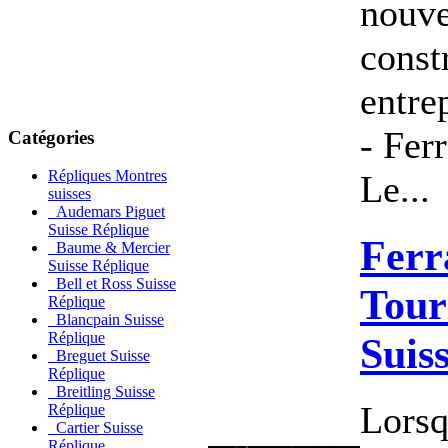
nouve
const
entre
- Ferr
Catégories
Répliques Montres
Le...
suisses
Audemars Piguet
Suisse Réplique
Ferr
Baume & Mercier
Suisse Réplique
Bell et Ross Suisse
Tou
Réplique
Blancpain Suisse
Réplique
Suis
Breguet Suisse
Réplique
Breitling Suisse
Lorsq
Réplique
Cartier Suisse
Réplique