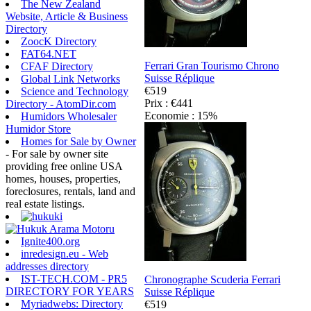
The New Zealand
Website, Article & Business
Directory
ZoocK Directory
FAT64.NET
Ferrari Gran Tourismo Chrono
CFAF Directory
Suisse Réplique
Global Link Networks
€519
Science and Technology
Prix : €441
Directory - AtomDir.com
Economie : 15%
Humidors Wholesaler
Humidor Store
Homes for Sale by Owner
- For sale by owner site
providing free online USA
homes, houses, properties,
foreclosures, rentals, land and
real estate listings.
Ignite400.org
inredesign.eu - Web
addresses directory
IST-TECH.COM - PR5
Chronographe Scuderia Ferrari
DIRECTORY FOR YEARS
Suisse Réplique
Myriadwebs: Directory
€519