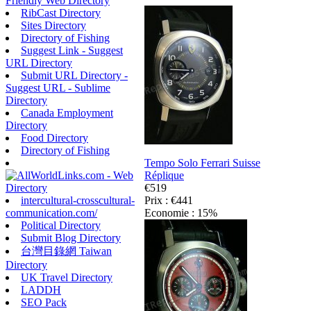
Friendly Web Directory
RibCast Directory
Sites Directory
Directory of Fishing
Suggest Link - Suggest
URL Directory
Submit URL Directory -
Suggest URL - Sublime
Directory
Canada Employment
Directory
Food Directory
Directory of Fishing
Tempo Solo Ferrari Suisse
Réplique
€519
Prix : €441
intercultural-crosscultural-
Economie : 15%
communication.com/
Political Directory
Submit Blog Directory
台灣目錄網 Taiwan
Directory
UK Travel Directory
LADDH
SEO Pack