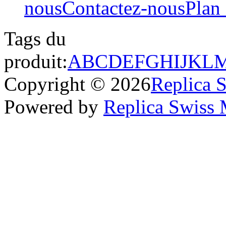
nous
Contactez-nous
Plan 
Tags du
produit:
A
B
C
D
E
F
G
H
I
J
K
L
Copyright © 2026
Replica 
Powered by
Replica Swiss