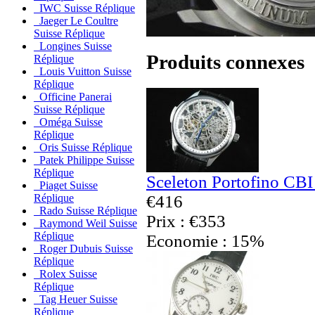
IWC Suisse Réplique
Jaeger Le Coultre
Suisse Réplique
Longines Suisse
Produits connexes
Réplique
Louis Vuitton Suisse
Réplique
Officine Panerai
Suisse Réplique
Oméga Suisse
Réplique
Oris Suisse Réplique
Patek Philippe Suisse
Réplique
Sceleton Portofino CBI
Piaget Suisse
€416
Réplique
Rado Suisse Réplique
Prix : €353
Raymond Weil Suisse
Réplique
Economie : 15%
Roger Dubuis Suisse
Réplique
Rolex Suisse
Réplique
Tag Heuer Suisse
Réplique