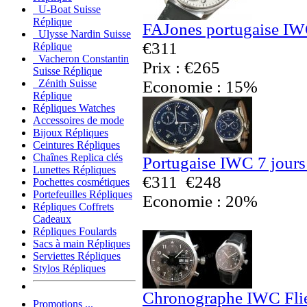
U-Boat Suisse
Réplique
FAJones portugaise IW
Ulysse Nardin Suisse
€311
Réplique
Vacheron Constantin
Prix : €265
Suisse Réplique
Economie : 15%
Zénith Suisse
Réplique
Répliques Watches
Accessoires de mode
Bijoux Répliques
Ceintures Répliques
Chaînes Replica clés
Portugaise IWC 7 jours
Lunettes Répliques
€311
€248
Pochettes cosmétiques
Portefeuilles Répliques
Economie : 20%
Répliques Coffrets
Cadeaux
Répliques Foulards
Sacs à main Répliques
Serviettes Répliques
Stylos Répliques
Chronographe IWC Flie
Promotions ...