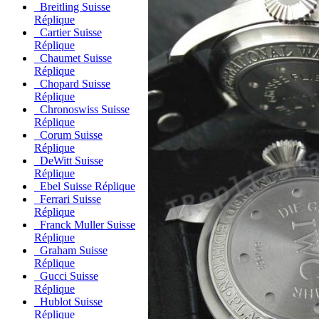
Breitling Suisse
Réplique
Cartier Suisse
Réplique
Chaumet Suisse
Réplique
Chopard Suisse
Réplique
Chronoswiss Suisse
Réplique
Corum Suisse
Réplique
DeWitt Suisse
Réplique
Ebel Suisse Réplique
Ferrari Suisse
Réplique
Franck Muller Suisse
Réplique
Graham Suisse
Réplique
Gucci Suisse
Réplique
Hublot Suisse
Réplique