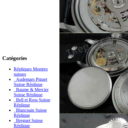
Catégories
Répliques Montres
suisses
Audemars Piguet
Suisse Réplique
Baume & Mercier
Suisse Réplique
Bell et Ross Suisse
Réplique
Blancpain Suisse
Réplique
Breguet Suisse
Réplique