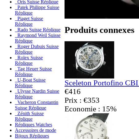
Oris Suisse Réplique
Patek Philippe Suisse
Réplique
Piaget Suisse
Réplique
Produits connexes
Rado Suisse Réplique
Raymond Weil Suisse
Réplique
Roger Dubuis Suisse
Réplique
Rolex Suisse
Réplique
Tag Heuer Suisse
Réplique
U-Boat Suisse
Sceleton Portofino CBI
Réplique
€416
Ulysse Nardin Suisse
Réplique
Prix : €353
Vacheron Constantin
Economie : 15%
Suisse Réplique
Zénith Suisse
Réplique
Répliques Watches
Accessoires de mode
Bijoux Répliques