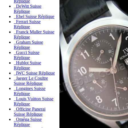
Réplique
DeWitt Suisse
Réplique
Ebel Suisse Réplique
Ferrari Suisse
Réplique
Franck Muller Suisse
Réplique
Graham Suisse
Réplique
Gucci Suisse
Réplique
Hublot Suisse
Réplique
IWC Suisse Réplique
Jaeger Le Coultre
Suisse Réplique
Longines Suisse
Réplique
Louis Vuitton Suisse
Réplique
Officine Panerai
Suisse Réplique
Oméga Suisse
Réplique