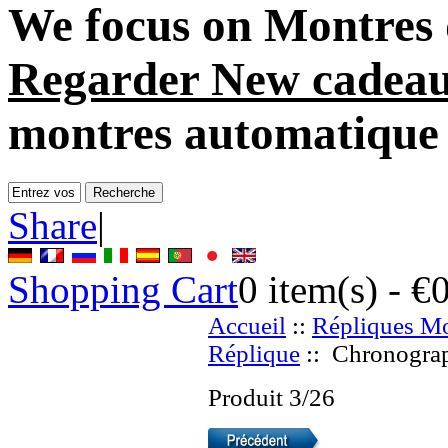
We focus on
Montres 
Regarder New cadea
montres automatique
Share
|
Shopping Cart
0
item(s) -
€
Accueil
::
Répliques Mo
Réplique
:: Chronograp
Produit 3/26