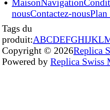
Maison
Navigation
Condit
nous
Contactez-nous
Plan 
Tags du
produit:
A
B
C
D
E
F
G
H
I
J
K
L
Copyright © 2026
Replica 
Powered by
Replica Swiss