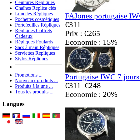
Ceintures Répliques
Chaînes Replica clés
Lunettes Répliques
FAJones portugaise IW
Pochettes cosmétiques
€311
Portefeuilles Répliques
Répliques Coffrets
Prix : €265
Cadeaux
Economie : 15%
Répliques Foulards
Sacs à main Répliques
Serviettes Répliques
Stylos Répliques
Promotions ...
Portugaise IWC 7 jours
Nouveaux produits ...
€311
€248
Produits à la une ...
Tous les produits ...
Economie : 20%
Langues