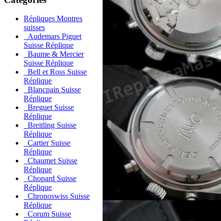
Répliques Montres
suisses
Audemars Piguet
Suisse Réplique
Baume & Mercier
Suisse Réplique
Bell et Ross Suisse
Réplique
Blancpain Suisse
Réplique
Breguet Suisse
Réplique
Breitling Suisse
Réplique
Cartier Suisse
Réplique
Chaumet Suisse
Réplique
Chopard Suisse
Réplique
Chronoswiss Suisse
Réplique
Corum Suisse