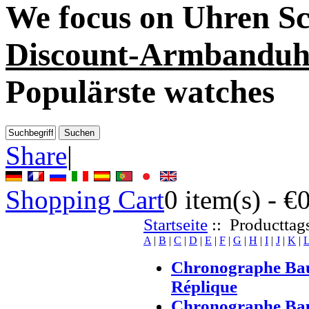
We focus on
Uhren S
Discount-Armbanduh
Populärste watches
Share
|
Shopping Cart
0
item(s) -
€
Startseite
:: Producttags
A
|
B
|
C
|
D
|
E
|
F
|
G
|
H
|
I
|
J
|
K
|
Chronographe Bau
Réplique
Chronographe Bau