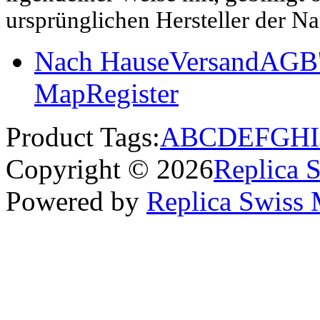
ursprünglichen Hersteller der N
Nach Hause
Versand
AGB'
Map
Register
Product Tags:
A
B
C
D
E
F
G
H
I
Copyright © 2026
Replica 
Powered by
Replica Swiss