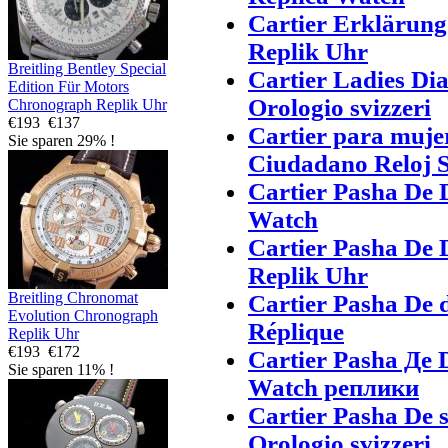
Cartier Erklärun
Replik Uhr
Breitling Bentley Special
Cartier Ladies Di
Edition Für Motors
Orologio svizzeri
Chronograph Replik Uhr
€193
€137
Cartier para muje
Sie sparen 29% !
Ciudadano Reloj S
Cartier Pasha De 
Watch
Cartier Pasha De
Replik Uhr
Breitling Chronomat
Cartier Pasha De
Evolution Chronograph
Réplique
Replik Uhr
€193
€172
Cartier Pasha Де
Sie sparen 11% !
Watch реплики
Cartier Pasha De 
Orologio svizzeri