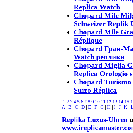
Replica Watch
Chopard Mile Mi
Schweizer Replik 
Chopard Mile Gra
Réplique
Chopard Гран-Ма
Watch реплики
Chopard Miglia 
Replica Orologio s
Chopard Turismo 
Suizo Réplica
1
2
3
4
5
6
7
8
9
10
11
12
13
14
15
1
A
|
B
|
C
|
D
|
E
|
F
|
G
|
H
|
I
|
J
|
K
|
Replika Luxus-Uhren
u
www.ireplicamaster.c