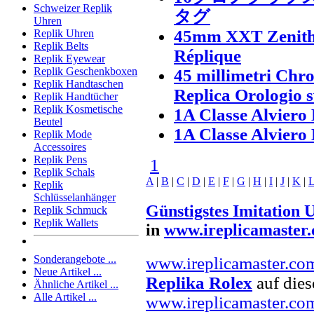
Schweizer Replik
タグ
Uhren
45mm XXT Zenith
Replik Uhren
Replik Belts
Réplique
Replik Eyewear
Replik Geschenkboxen
45 millimetri Ch
Replik Handtaschen
Replica Orologio s
Replik Handtücher
Replik Kosmetische
1A Classe Alviero 
Beutel
1A Classe Alviero 
Replik Mode
Accessoires
Replik Pens
1
Replik Schals
A
|
B
|
C
|
D
|
E
|
F
|
G
|
H
|
I
|
J
|
K
|
Replik
Schlüsselanhänger
Günstigstes Imitation 
Replik Schmuck
Replik Wallets
in
www.ireplicamaster
Sonderangebote ...
www.ireplicamaster.co
Neue Artikel ...
Replika Rolex
auf dies
Ähnliche Artikel ...
Alle Artikel ...
www.ireplicamaster.co