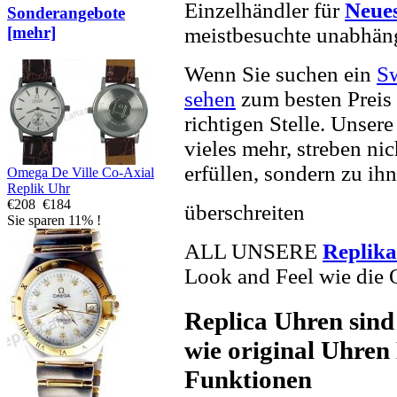
Einzelhändler für
Neues
Sonderangebote
meistbesuchte unabhän
[mehr]
Wenn Sie suchen ein
Sw
sehen
zum besten Preis
richtigen Stelle. Unser
vieles mehr, streben ni
erfüllen, sondern zu ihn
Omega De Ville Co-Axial
Replik Uhr
€208
€184
überschreiten
Sie sparen 11% !
ALL UNSERE
Replik
Look and Feel wie die 
Replica Uhren sind
wie original Uhren 
Funktionen