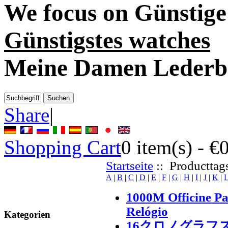
We focus on
Günstig
Günstigstes watches
Meine Damen Lederb
Share
|
Shopping Cart
0
item(s) -
€
Startseite
:: Producttags
A
|
B
|
C
|
D
|
E
|
F
|
G
|
H
|
I
|
J
|
K
|
1000M Officine Pa
Relógio
Kategorien
16クロノグラフ