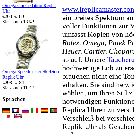
Omega Constellation Replik
www.ireplicamaster.co
Uhr
ein breites Spektrum a
€208
€180
Sie sparen 13% !
voller Funktionen zur 
umfasst Kopien von hö
Rolex, Omega, Patek Phi
Heuer, Cartier, Chopar
so auf. Unsere
Taucher
hochwertige Lob zu ers
Omega Speedmaster Skeleton
brauchen nicht eine To
Replik Uhr
€208
€184
erhalten. Sie sind herzl
Sie sparen 11% !
wählen, um Ihren Stil zu
Sprachen
notwendigen Funktione
Replica Uhren zu versc
Verschleiß bei verschi
Replik-Uhr als Geschen