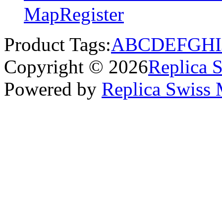
Map
Register
Product Tags:
A
B
C
D
E
F
G
H
I
Copyright © 2026
Replica 
Powered by
Replica Swiss