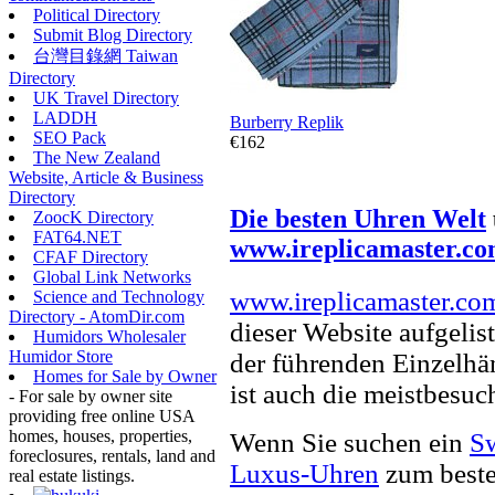
Political Directory
Submit Blog Directory
台灣目錄網 Taiwan
Directory
UK Travel Directory
LADDH
Burberry Replik
SEO Pack
€162
The New Zealand
Website, Article & Business
Directory
Die besten Uhren Welt
ZoocK Directory
FAT64.NET
www.ireplicamaster.c
CFAF Directory
Global Link Networks
www.ireplicamaster.co
Science and Technology
Directory - AtomDir.com
dieser Website aufgelist
Humidors Wholesaler
Humidor Store
der führenden Einzelhä
Homes for Sale by Owner
ist auch die meistbesu
- For sale by owner site
providing free online USA
homes, houses, properties,
Wenn Sie suchen ein
Sw
foreclosures, rentals, land and
Luxus-Uhren
zum beste
real estate listings.