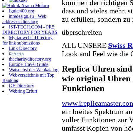
kommen der richtigen S
dass und vieles mehr, s
Ignite400.org
inredesign.eu - Web
zu erfüllen, sondern zu 
addresses directory
IST-TECH.COM - PR5
überschreiten
DIRECTORY FOR YEARS
Myriadwebs: Directory
for link submissions
ALL UNSERE
Swiss R
Link Directory
Look and Feel wie die 
RoMedia
thecharitydirectory.org
Europe Travel Guide
Replica Uhren sind
Watsuchst der Webkatalog
Webverzeichnis mit Top
wie original Uhren 
Ranking
GF Directory
Funktionen
Webring Erfurt
www.ireplicamaster.co
ein breites Spektrum a
voller Funktionen zur 
umfasst Kopien von hö