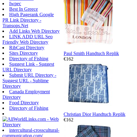
Iwpec
Best In Greece
High Pagerank Google
PR Link Directory -
Transops.Net
Add Links Web Directory
LINK ADD URL Seo
Friendly Web Directory
RibCast Directory
Sites Directory
Paul Smith Handtuch Replik
Directory of Fishing
€162
Suggest Link - Suggest
URL Directory
Submit URL Directory -
Suggest URL - Sublime
Directory
Canada Employment
Directory
Food Directory
Directory of Fishing
Christian Dior Handtuch Replik
€162
intercultural-crosscultural-
communication.com/