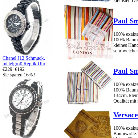
kleinsten Det
Paul Sm
100% exakte 
100% Baumwo
kleines Hand
sehr weichen 
Chanel J12 Schmuck,
mittelgroß Replik Uhr
€229
€192
Paul Sm
Sie sparen 16% !
100% exakte 
100% Baumw
134cm, klei
Qualität mit 
Versace
100% exakte
Baumwolle.