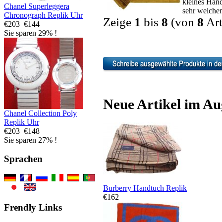
kleines Han
Chanel Superleggera
sehr weichen 
Chronograph Replik Uhr
Zeige
1
bis
8
(von
8
Art
€203
€144
Sie sparen 29% !
Neue Artikel im Au
Chanel Collection Poly
Replik Uhr
€203
€148
Sie sparen 27% !
Sprachen
Burberry Handtuch Replik
€162
Frendly Links