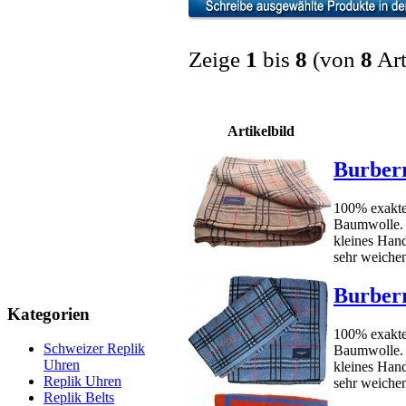
Zeige
1
bis
8
(von
8
Art
Artikelbild
Burber
100% exakte
Baumwolle. 
kleines Hand
sehr weichen 
Burber
Kategorien
100% exakte
Schweizer Replik
Baumwolle.
Uhren
kleines Han
Replik Uhren
sehr weichen 
Replik Belts