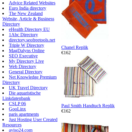
Advice Related Websites
Euro India directory
The New Zealand
Website, Article & Business
Directory
eHealth Directory EU
1Abc Directory
directory.seofreetools.net
Triple W Directory
Chanel Replik
MagDalyns Online
€162
SEO Executive
My Directory Live
Web Directory
General Directory
Net Knowledge Premium
Directory
UK Travel Directory
Die aquaristische
Linkdatenbank
CSLP 06
Paul Smith Handtuch Replik
GooLinx
€162
paris apartments
Just Hosting User Created
Resources
aviso24.com