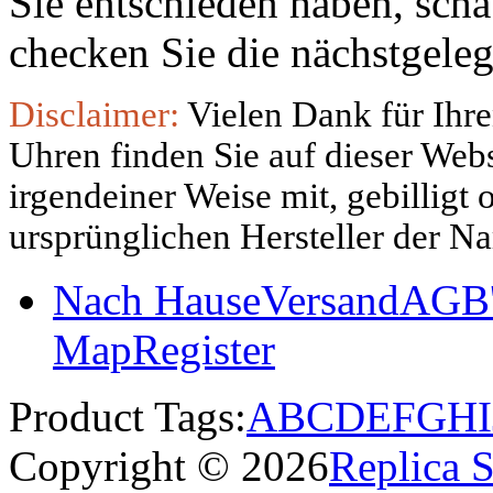
Sie entschieden haben, sch
checken Sie die nächstgeleg
Disclaimer:
Vielen Dank für Ihre
Uhren finden Sie auf dieser Websi
irgendeiner Weise mit, gebilligt
ursprünglichen Hersteller der N
Nach Hause
Versand
AGB'
Map
Register
Product Tags:
A
B
C
D
E
F
G
H
I
Copyright © 2026
Replica 