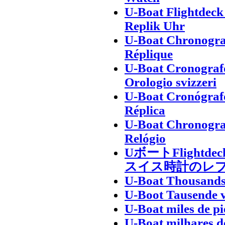
U-Boat Flightdec
Replik Uhr
U-Boat Chronogra
Réplique
U-Boat Cronograf
Orologio svizzeri
U-Boat Cronógrafo
Réplica
U-Boat Chronogra
Relógio
UボートFlight
スイス時計のレ
U-Boat Thousands 
U-Boot Tausende 
U-Boat miles de pi
U-Boat milhares d