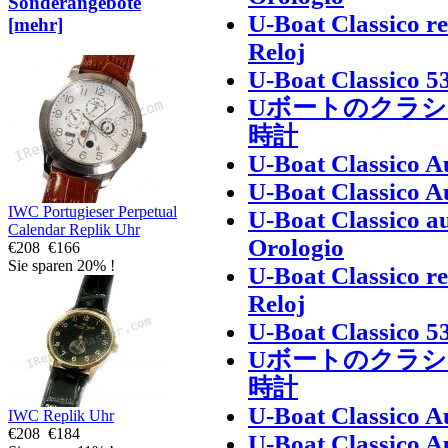
Sonderangebote
U-Boat Classico r
[mehr]
Reloj
U-Boat Classico 5
Uボートのクラシ
時計
U-Boat Classico 
U-Boat Classico 
IWC Portugieser Perpetual
U-Boat Classico au
Calendar Replik Uhr
Orologio
€208
€166
Sie sparen 20% !
U-Boat Classico r
Reloj
U-Boat Classico 5
Uボートのクラシ
時計
U-Boat Classico 
IWC Replik Uhr
€208
€184
U-Boat Classico 