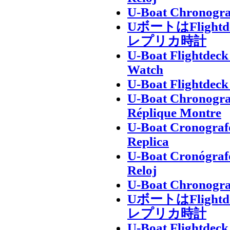
U-Boat Chronogra
UボートはFligh
レプリカ時計
U-Boat Flightdec
Watch
U-Boat Flightdec
U-Boat Chronogra
Réplique Montre
U-Boat Cronografo
Replica
U-Boat Cronógrafo
Reloj
U-Boat Chronogra
UボートはFligh
レプリカ時計
U-Boat Flightdec