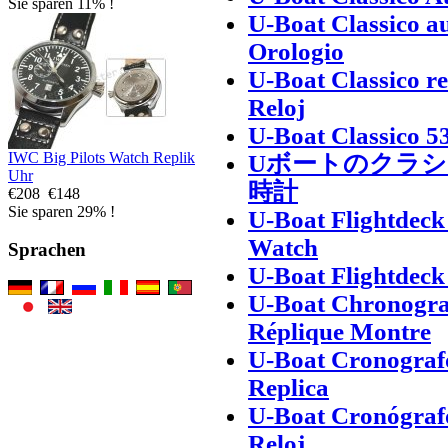
Sie sparen 11% !
U-Boat Classico au
Orologio
U-Boat Classico r
Reloj
U-Boat Classico 5
IWC Big Pilots Watch Replik
Uボートのクラシ
Uhr
時計
€208
€148
Sie sparen 29% !
U-Boat Flightdec
Watch
Sprachen
U-Boat Flightdec
U-Boat Chronogra
Réplique Montre
U-Boat Cronografo
Replica
U-Boat Cronógrafo
Reloj