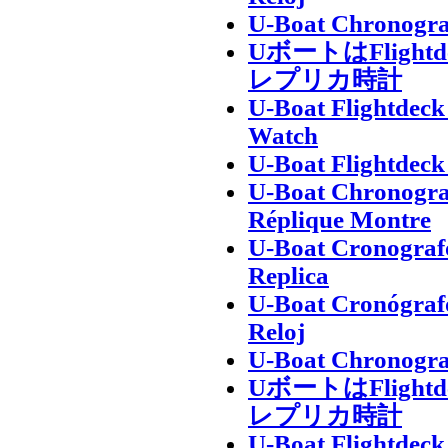
U-Boat Chronogra
UボートはFligh
レプリカ時計
U-Boat Flightdec
Watch
U-Boat Flightdec
U-Boat Chronogra
Réplique Montre
U-Boat Cronografo
Replica
U-Boat Cronógrafo
Reloj
U-Boat Chronogra
UボートはFligh
レプリカ時計
U-Boat Flightdec