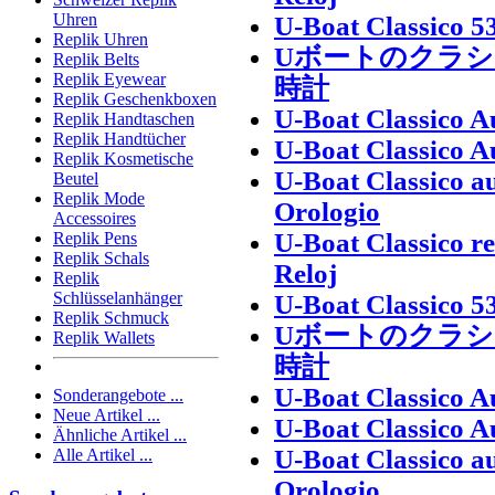
Uhren
U-Boat Classico 5
Replik Uhren
Uボートのクラシ
Replik Belts
Replik Eyewear
時計
Replik Geschenkboxen
U-Boat Classico 
Replik Handtaschen
Replik Handtücher
U-Boat Classico 
Replik Kosmetische
U-Boat Classico au
Beutel
Replik Mode
Orologio
Accessoires
U-Boat Classico r
Replik Pens
Replik Schals
Reloj
Replik
Schlüsselanhänger
U-Boat Classico 5
Replik Schmuck
Uボートのクラシ
Replik Wallets
時計
U-Boat Classico 
Sonderangebote ...
Neue Artikel ...
U-Boat Classico 
Ähnliche Artikel ...
U-Boat Classico au
Alle Artikel ...
Orologio