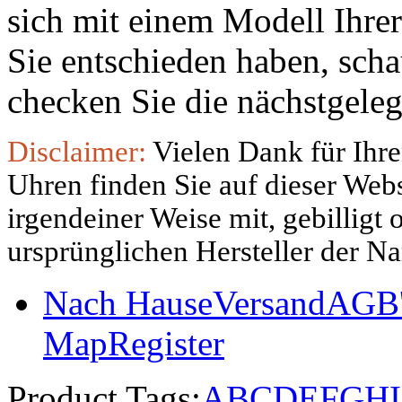
sich mit einem Modell Ihre
Sie entschieden haben, sch
checken Sie die nächstgeleg
Disclaimer:
Vielen Dank für Ihre
Uhren finden Sie auf dieser Websi
irgendeiner Weise mit, gebilligt
ursprünglichen Hersteller der N
Nach Hause
Versand
AGB'
Map
Register
Product Tags:
A
B
C
D
E
F
G
H
I