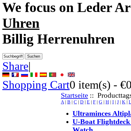
We focus on
Leder A
Uhren
Billig Herrenuhren
Share
|
Shopping Cart
0
item(s) -
€
Startseite
:: Producttags
A
|
B
|
C
|
D
|
E
|
F
|
G
|
H
|
I
|
J
|
K
|
Ultraminces Altipl
U-Boat Flightdec
Watch