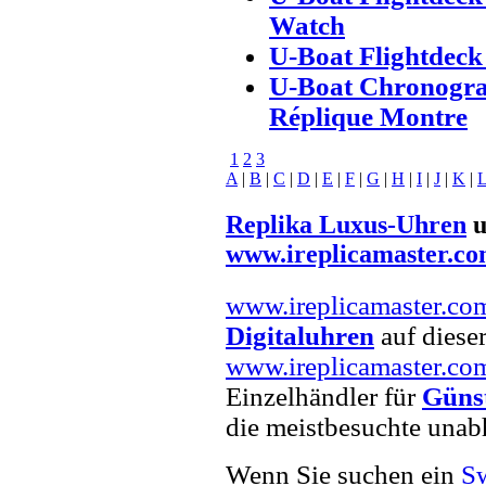
Watch
U-Boat Flightdec
U-Boat Chronogra
Réplique Montre
1
2
3
A
|
B
|
C
|
D
|
E
|
F
|
G
|
H
|
I
|
J
|
K
|
Replika Luxus-Uhren
u
www.ireplicamaster.c
www.ireplicamaster.co
Digitaluhren
auf dieser
www.ireplicamaster.co
Einzelhändler für
Güns
die meistbesuchte unab
Wenn Sie suchen ein
Sw