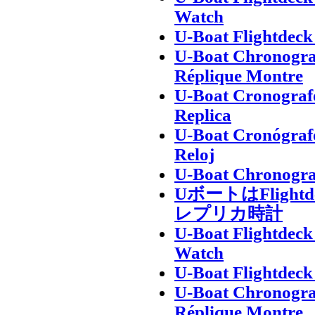
Watch
U-Boat Flightdec
U-Boat Chronogra
Réplique Montre
U-Boat Cronografo
Replica
U-Boat Cronógrafo
Reloj
U-Boat Chronogra
UボートはFligh
レプリカ時計
U-Boat Flightdec
Watch
U-Boat Flightdec
U-Boat Chronogra
Réplique Montre