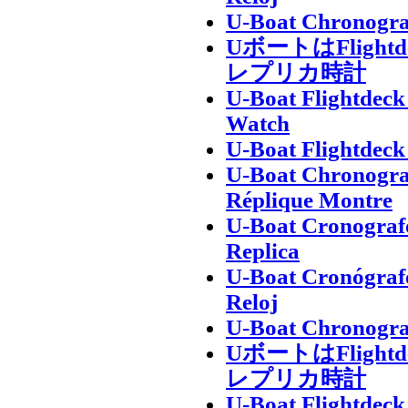
U-Boat Chronogra
UボートはFligh
レプリカ時計
U-Boat Flightdec
Watch
U-Boat Flightdec
U-Boat Chronogra
Réplique Montre
U-Boat Cronografo
Replica
U-Boat Cronógrafo
Reloj
U-Boat Chronogra
UボートはFligh
レプリカ時計
U-Boat Flightdec