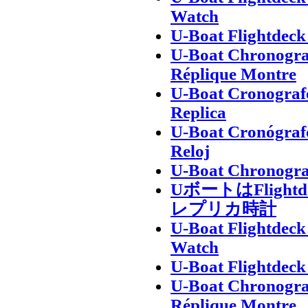
Watch
U-Boat Flightdec
U-Boat Chronogra
Réplique Montre
U-Boat Cronografo
Replica
U-Boat Cronógrafo
Reloj
U-Boat Chronogra
UボートはFligh
レプリカ時計
U-Boat Flightdec
Watch
U-Boat Flightdec
U-Boat Chronogra
Réplique Montre