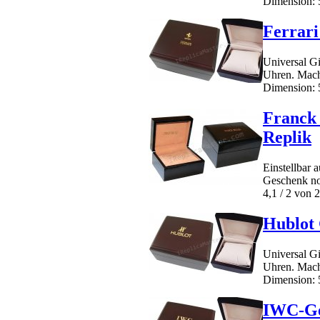
Dimension: 5
Ferrari
Universal Gi
Uhren. Mach
Dimension: 5
Franck
Replik
Einstellbar 
Geschenk no
4,1 / 2 von 2
Hublot
Universal Gi
Uhren. Mach
Dimension: 5
IWC-Ge