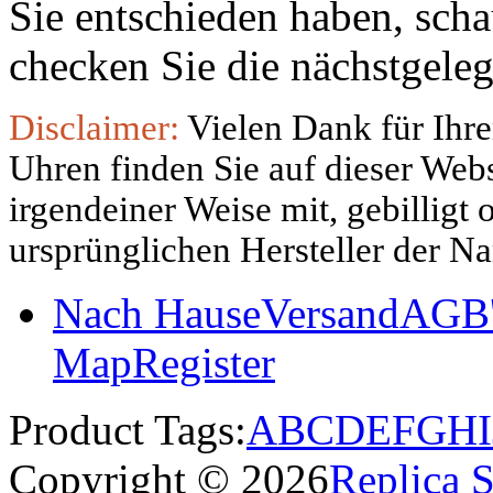
Sie entschieden haben, sch
checken Sie die nächstgeleg
Disclaimer:
Vielen Dank für Ihre
Uhren finden Sie auf dieser Websi
irgendeiner Weise mit, gebilligt
ursprünglichen Hersteller der N
Nach Hause
Versand
AGB'
Map
Register
Product Tags:
A
B
C
D
E
F
G
H
I
Copyright © 2026
Replica 