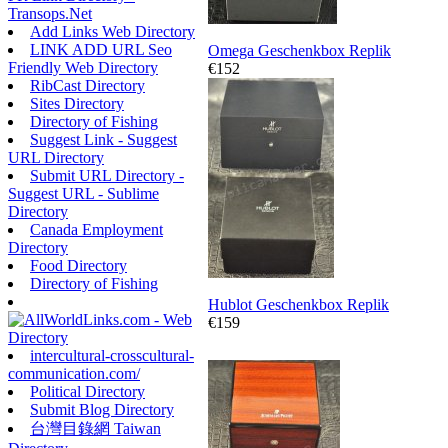
Transops.Net
Add Links Web Directory
LINK ADD URL Seo
Omega Geschenkbox Replik
Friendly Web Directory
€152
RibCast Directory
Sites Directory
Directory of Fishing
Suggest Link - Suggest
URL Directory
Submit URL Directory -
Suggest URL - Sublime
Directory
Canada Employment
Directory
Food Directory
Directory of Fishing
Hublot Geschenkbox Replik
€159
intercultural-crosscultural-
communication.com/
Political Directory
Submit Blog Directory
台灣目錄網 Taiwan