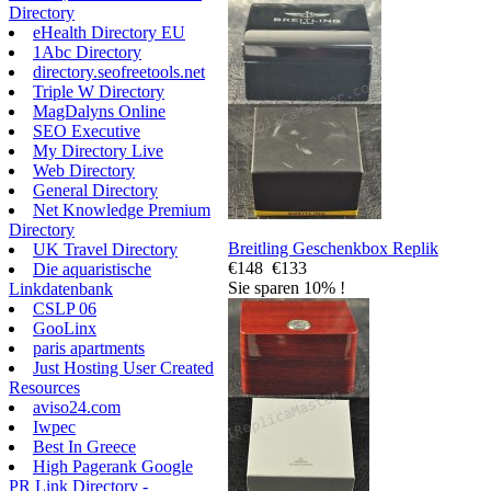
Directory
eHealth Directory EU
1Abc Directory
directory.seofreetools.net
Triple W Directory
MagDalyns Online
SEO Executive
My Directory Live
Web Directory
General Directory
Net Knowledge Premium
Directory
Breitling Geschenkbox Replik
UK Travel Directory
€148
€133
Die aquaristische
Sie sparen 10% !
Linkdatenbank
CSLP 06
GooLinx
paris apartments
Just Hosting User Created
Resources
aviso24.com
Iwpec
Best In Greece
High Pagerank Google
PR Link Directory -