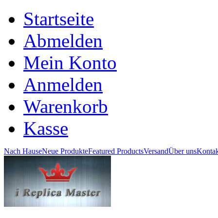
Startseite
Abmelden
Mein Konto
Anmelden
Warenkorb
Kasse
Nach Hause
Neue Produkte
Featured Products
Versand
Über uns
Kontak