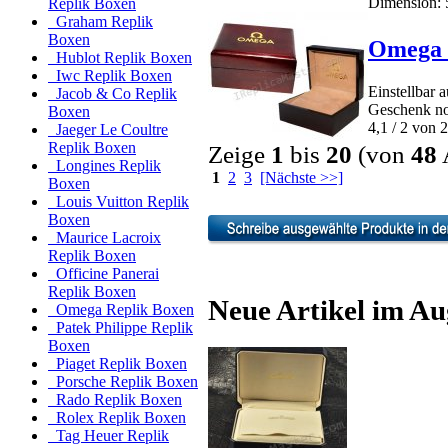
Dimension: 5
Replik Boxen
Graham Replik
Boxen
Omega 
Hublot Replik Boxen
Iwc Replik Boxen
Einstellbar 
Jacob & Co Replik
Geschenk no
Boxen
4,1 / 2 von 2
Jaeger Le Coultre
Replik Boxen
Zeige
1
bis
20
(von
48
A
Longines Replik
1
2
3
[Nächste >>]
Boxen
Louis Vuitton Replik
Boxen
Maurice Lacroix
Replik Boxen
Officine Panerai
Replik Boxen
Neue Artikel im Au
Omega Replik Boxen
Patek Philippe Replik
Boxen
Piaget Replik Boxen
Porsche Replik Boxen
Rado Replik Boxen
Rolex Replik Boxen
Tag Heuer Replik