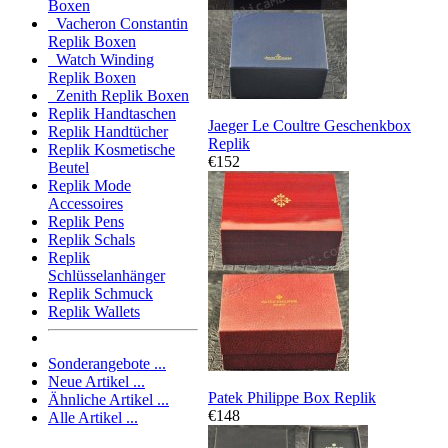
Boxen
Vacheron Constantin
Replik Boxen
Watch Winding
Replik Boxen
Zenith Replik Boxen
Replik Handtaschen
Jaeger Le Coultre Geschenkbox
Replik Handtücher
Replik
Replik Kosmetische
€152
Beutel
Replik Mode
Accessoires
Replik Pens
Replik Schals
Replik
Schlüsselanhänger
Replik Schmuck
Replik Wallets
Sonderangebote ...
Neue Artikel ...
Patek Philippe Box Replik
Ähnliche Artikel ...
€148
Alle Artikel ...