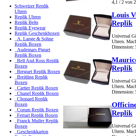
4,1 / 2 von 2
Schweizer Replik
Uhren
Louis V
Replik Uhren
Replik
Replik Belts
Replik Eyewear
Replik Geschenkboxen
Universal Gi
A. Lange & Sohne
Uhren. Mach
Replik Boxen
Dimension: 5
Audemars Piguet
Replik Boxen
Mauric
Bell And Ross Replik
Boxen
Replik
Breguet Replik Boxen
Breitling Replik
Universal Gi
Boxen
Uhren. Mach
Cartier Replik Boxen
Dimension: 5
Chanel Replik Boxen
Chopard Replik
Officin
Boxen
Corum Replik Boxen
Replik
Ferrari Replik Boxen
Franck Muller Replik
Universal Gi
Boxen
Uhren. Mach
Geschenkkarton