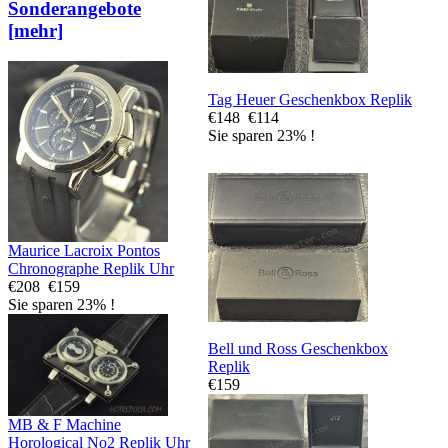
Sonderangebote
[mehr]
Tag Heuer Geschenkbox Replik
€148
€114
Sie sparen 23% !
Maurice Lacroix Pontos
Chronographe Replik Uhr
€208
€159
Sie sparen 23% !
Bell und Ross Geschenkbox
Replik
€159
MB & F Machine
Horological No2 Replik Uhr