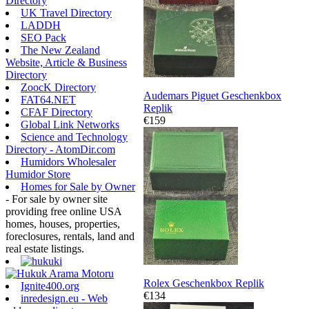
Directory
UK Travel Directory
LADDH
SEO Pack
The New Zealand
Website, Article & Business
Directory
ZoocK Directory
Audemars Piguet Geschenkbox
FAT64.NET
Replik
CFAF Directory
€159
Global Link Networks
Science and Technology
Directory - AtomDir.com
Humidors Wholesaler
Humidor Store
Homes for Sale by Owner
- For sale by owner site
providing free online USA
homes, houses, properties,
foreclosures, rentals, land and
real estate listings.
Rolex Geschenkbox Replik
Ignite400.org
€134
inredesign.eu - Web