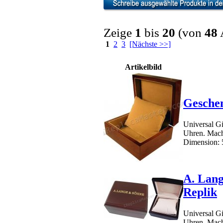
Zeige
1
bis
20
(von
48
A
1
2
3
[Nächste >>]
Artikelbild
Gesche
Universal Gi
Uhren. Mach
Dimension: 5
A. Lan
Replik
Universal Gi
Uhren. Mach