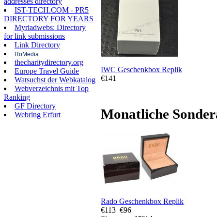
addresses directory
IST-TECH.COM - PR5
DIRECTORY FOR YEARS
Myriadwebs: Directory
for link submissions
Link Directory
RoMedia
thecharitydirectory.org
IWC Geschenkbox Replik
Europe Travel Guide
€141
Watsuchst der Webkatalog
Webverzeichnis mit Top
Ranking
GF Directory
Monatliche Sonder
Webring Erfurt
Rado Geschenkbox Replik
€113
€96