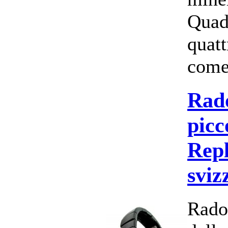
Quad
quatt
come 
Rad
picc
Repl
sviz
Rado