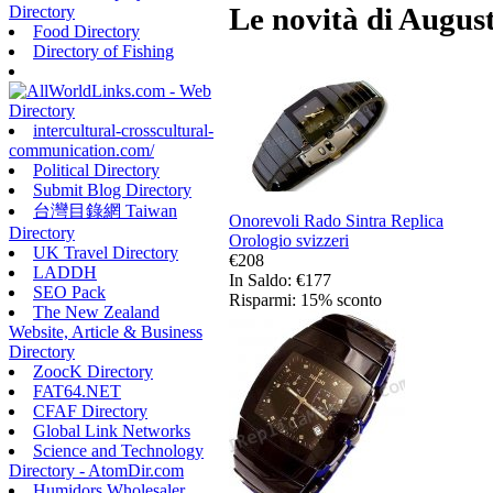
Le novità di August
Directory
Food Directory
Directory of Fishing
intercultural-crosscultural-
communication.com/
Political Directory
Submit Blog Directory
台灣目錄網 Taiwan
Onorevoli Rado Sintra Replica
Directory
Orologio svizzeri
UK Travel Directory
€208
LADDH
In Saldo: €177
SEO Pack
Risparmi: 15% sconto
The New Zealand
Website, Article & Business
Directory
ZoocK Directory
FAT64.NET
CFAF Directory
Global Link Networks
Science and Technology
Directory - AtomDir.com
Humidors Wholesaler