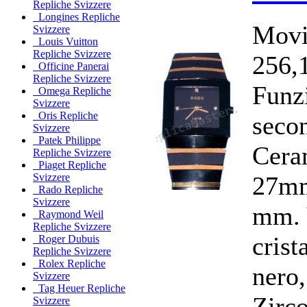
Repliche Svizzere
Longines Repliche
Movi
Svizzere
Louis Vuitton
Repliche Svizzere
256,
Officine Panerai
Repliche Svizzere
Funzi
Omega Repliche
Svizzere
Oris Repliche
seco
Svizzere
Patek Philippe
Cera
Repliche Svizzere
Piaget Repliche
27mm
Svizzere
Rado Repliche
Svizzere
mm. 
Raymond Weil
Repliche Svizzere
crist
Roger Dubuis
Repliche Svizzere
Rolex Repliche
nero,
Svizzere
Tag Heuer Repliche
Zirc
Svizzere