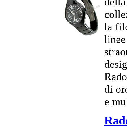
dell
colle
la fi
linee
strao
desig
Rado
di or
e mul
Rad