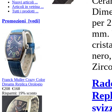
Cera
Nuovi articoli ...
Articoli in vetrina ...
Dime
Tutti i prodotti ...
per 
Promozioni [vedi]
mm. 
crist
nero,
Zirc
Rado
Franck Muller Crazy Color
Dreams Replica Orologio
€208
€168
Repl
Risparmi: 19% sconto
sviz