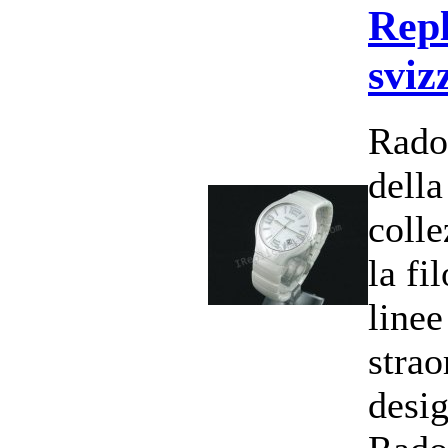
Repl
sviz
Rado
dell
colle
la fi
linee
strao
desig