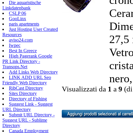
Die aquaristische
Linkdatenbank
Cera
CSLP 06
GooLinx
Dime
paris apartments
Just Hosting User Created
Resources
27,5
aviso24.com
Iwpec
Vetr
Best In Greece
High Pagerank Google
PR Link Directory -
crist
Transops.Net
Add Links Web Directory
nero,
LINK ADD URL Seo
Friendly Web Directory
Visualizzati da
1
a
9
(d
RibCast Directory
Sites Directory
Directory of Fishing
Suggest Link - Suggest
URL Directory
Submit URL Directory -
Suggest URL - Sublime
Directory
Canada Employment