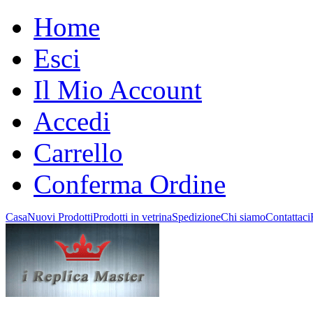
Home
Esci
Il Mio Account
Accedi
Carrello
Conferma Ordine
Casa
Nuovi Prodotti
Prodotti in vetrina
Spedizione
Chi siamo
Contattaci