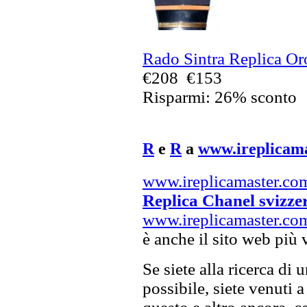
Rado Sintra Replica Oro
€208
€153
Risparmi: 26% sconto
R
e
R
a
www.ireplicam
www.ireplicamaster.co
Replica Chanel svizze
www.ireplicamaster.co
è anche il sito web più 
Se siete alla ricerca di 
possibile, siete venuti a 