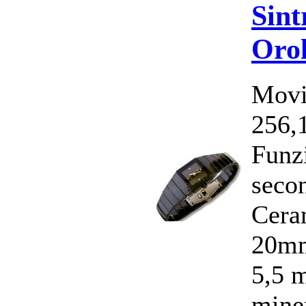
Sint
Orol
Movi
256,
Funzi
seco
Cera
20mm
5,5 
miner