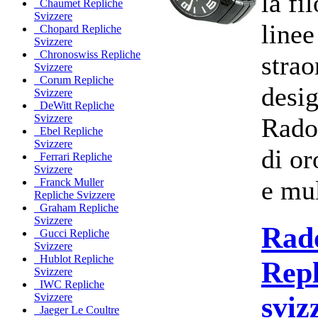
la fi
Chaumet Repliche
Svizzere
linee
Chopard Repliche
Svizzere
Chronoswiss Repliche
strao
Svizzere
Corum Repliche
desig
Svizzere
DeWitt Repliche
Svizzere
Rado
Ebel Repliche
Svizzere
di or
Ferrari Repliche
Svizzere
e mul
Franck Muller
Repliche Svizzere
Graham Repliche
Svizzere
Rado
Gucci Repliche
Svizzere
Hublot Repliche
Repl
Svizzere
IWC Repliche
sviz
Svizzere
Jaeger Le Coultre