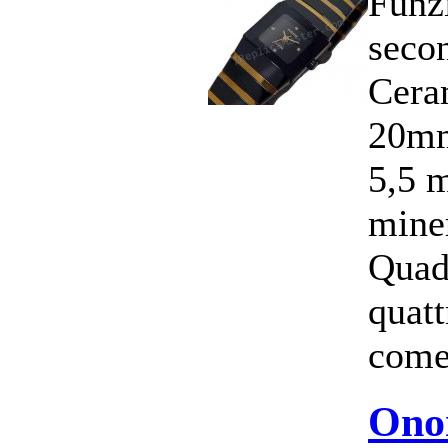
Funzi
seco
Cera
20mm
5,5 
miner
Quad
quatt
come 
Ono