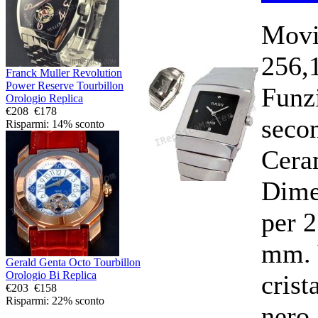
Movi
256,
Franck Muller Revolution
Power Reserve Tourbillon
Funzi
Orologio Replica
€208
€178
secon
Risparmi: 14% sconto
Cera
Dime
per 
mm. 
Gerald Genta Octo Tourbillon
Orologio Bi Replica
crist
€203
€158
Risparmi: 22% sconto
nero,