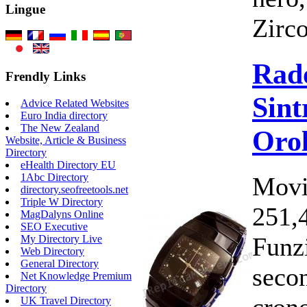
Lingue
Zirc
Rad
Frendly Links
Sint
Advice Related Websites
Euro India directory
The New Zealand
Orol
Website, Article & Business
Directory
eHealth Directory EU
1Abc Directory
Movi
directory.seofreetools.net
Triple W Directory
251,
MagDalyns Online
SEO Executive
Funzi
My Directory Live
Web Directory
General Directory
secon
Net Knowledge Premium
Directory
cron
UK Travel Directory