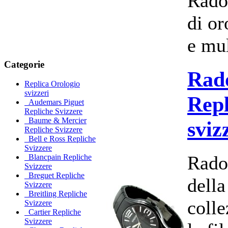
Rado
di or
e mul
Categorie
Rad
Replica Orologio
svizzeri
Repl
Audemars Piguet
Repliche Svizzere
Baume & Mercier
sviz
Repliche Svizzere
Bell e Ross Repliche
Svizzere
Rado
Blancpain Repliche
Svizzere
Breguet Repliche
dell
Svizzere
Breitling Repliche
colle
Svizzere
Cartier Repliche
Svizzere