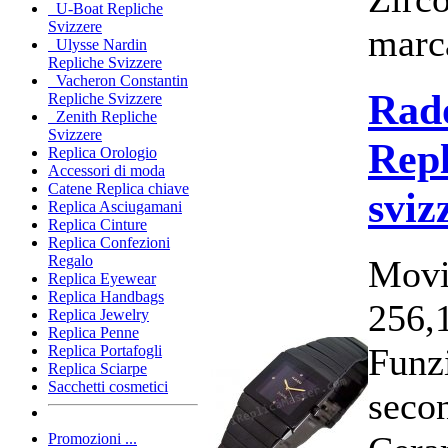
U-Boat Repliche
Svizzere
marca
Ulysse Nardin
Repliche Svizzere
Vacheron Constantin
Rado
Repliche Svizzere
Zenith Repliche
Svizzere
Repl
Replica Orologio
Accessori di moda
Catene Replica chiave
sviz
Replica Asciugamani
Replica Cinture
Replica Confezioni
Regalo
Movi
Replica Eyewear
Replica Handbags
256,
Replica Jewelry
Replica Penne
Funzi
Replica Portafogli
Replica Sciarpe
Sacchetti cosmetici
secon
Promozioni ...