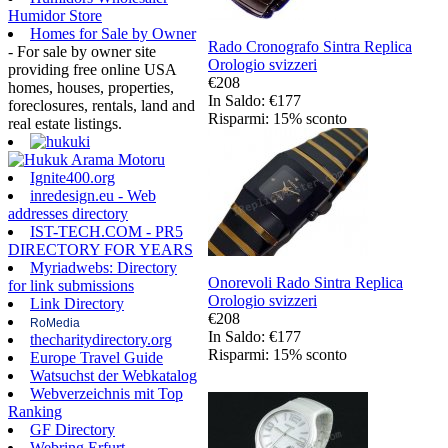
Humidor Store
Homes for Sale by Owner
Rado Cronografo Sintra Replica
- For sale by owner site
Orologio svizzeri
providing free online USA
€208
homes, houses, properties,
In Saldo: €177
foreclosures, rentals, land and
Risparmi: 15% sconto
real estate listings.
Ignite400.org
inredesign.eu - Web
addresses directory
IST-TECH.COM - PR5
DIRECTORY FOR YEARS
Myriadwebs: Directory
Onorevoli Rado Sintra Replica
for link submissions
Orologio svizzeri
Link Directory
€208
RoMedia
In Saldo: €177
thecharitydirectory.org
Risparmi: 15% sconto
Europe Travel Guide
Watsuchst der Webkatalog
Webverzeichnis mit Top
Ranking
GF Directory
Webring Erfurt