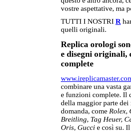
questo e altro ancora, c
vostre aspettative, ma p
TUTTI I NOSTRI
R
han
quelli originali.
Replica orologi son
e disegni originali, 
complete
www.ireplicamaster.co
combinare una vasta gam
e funzioni complete. Il
della maggior parte dei
domanda, come
Rolex, 
Breitling, Tag Heuer, C
Oris, Gucci
e così su. I