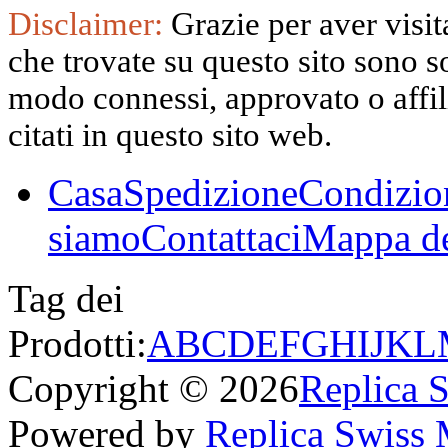
Disclaimer:
Grazie per aver visita
che trovate su questo sito sono s
modo connessi, approvato o affili
citati in questo sito web.
Casa
Spedizione
Condizio
siamo
Contattaci
Mappa de
Tag dei
Prodotti:
A
B
C
D
E
F
G
H
I
J
K
L
Copyright © 2026
Replica 
Powered by
Replica Swiss