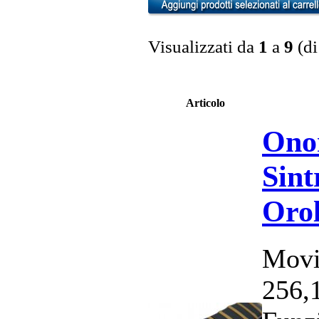
Visualizzati da
1
a
9
(d
Articolo
Ono
Sint
Orol
Movi
256,