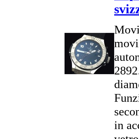
sviz
Movi
movi
auto
2892
diam
Funzi
secon
in ac
vetro