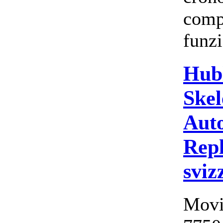
comp
funzi
Hub
Skel
Aut
Repl
sviz
Movi