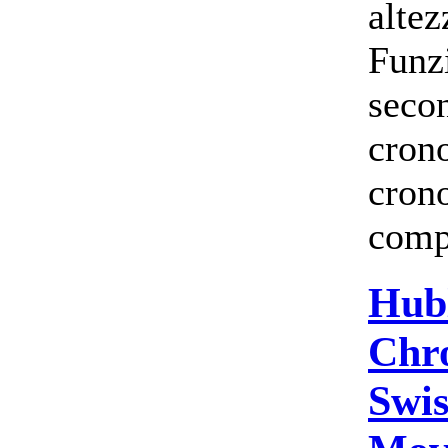
alte
Funzi
secon
cron
cron
comp
Hub
Chr
Swi