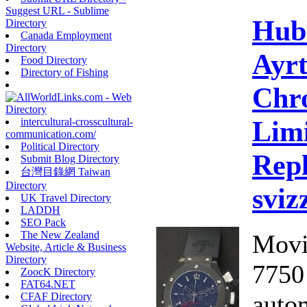
Suggest URL - Sublime
Hub
Directory
Canada Employment
Directory
Ayr
Food Directory
Directory of Fishing
Chr
Limi
intercultural-crosscultural-
communication.com/
Political Directory
Repl
Submit Blog Directory
台灣目錄網 Taiwan
Directory
sviz
UK Travel Directory
LADDH
SEO Pack
The New Zealand
Movi
Website, Article & Business
Directory
7750
ZoocK Directory
FAT64.NET
auto
CFAF Directory