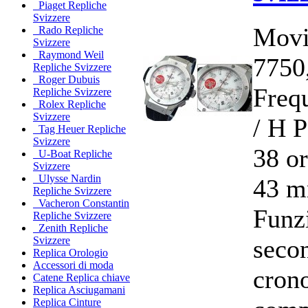
Piaget Repliche
Svizzere
Movi
Rado Repliche
Svizzere
Raymond Weil
7750
Repliche Svizzere
Roger Dubuis
Freq
Repliche Svizzere
Rolex Repliche
Svizzere
/ H 
Tag Heuer Repliche
Svizzere
38 o
U-Boat Repliche
Svizzere
Ulysse Nardin
43 m
Repliche Svizzere
Vacheron Constantin
Funzi
Repliche Svizzere
Zenith Repliche
secon
Svizzere
Replica Orologio
Accessori di moda
cron
Catene Replica chiave
Replica Asciugamani
Replica Cinture