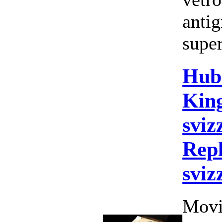
antig
super
Hub
Kin
sviz
Repl
sviz
Movi