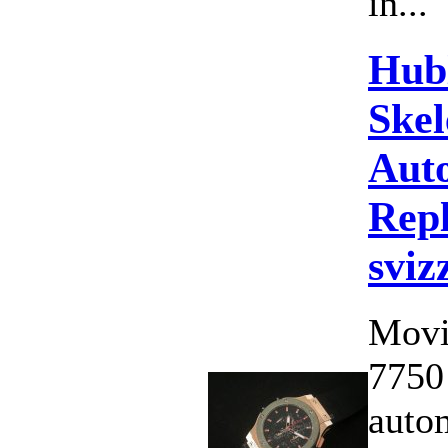
in...
Hub
Skel
Aut
Repl
sviz
Movi
7750
auto