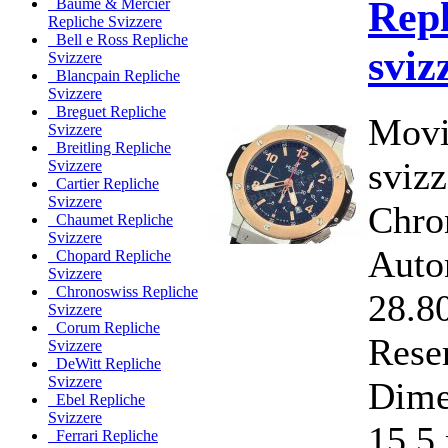
Repl
Baume & Mercier
Repliche Svizzere
Bell e Ross Repliche
sviz
Svizzere
Blancpain Repliche
Svizzere
Breguet Repliche
Movi
Svizzere
Breitling Repliche
svizz
Svizzere
Cartier Repliche
Svizzere
Chro
Chaumet Repliche
Svizzere
Auto
Chopard Repliche
Svizzere
Chronoswiss Repliche
28.8
Svizzere
Corum Repliche
Rese
Svizzere
DeWitt Repliche
Svizzere
Dime
Ebel Repliche
Svizzere
15,5
Ferrari Repliche