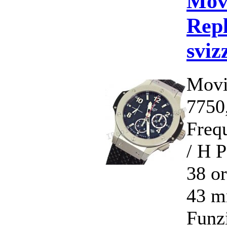
Mov
Repl
sviz
Movi
7750
Freq
/ H 
38 o
43 m
Funzi