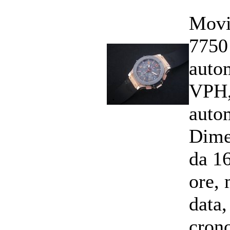
Movi
7750
auto
VPH,
auto
Dime
da 1
ore, 
data,
cron