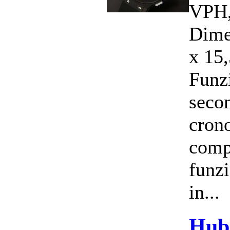
VPH,
Dime
x 15,
Funzi
secon
cron
comp
funzi
in...
Hub