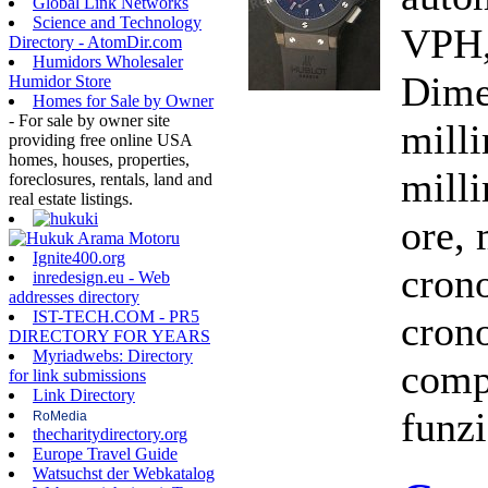
Global Link Networks
Science and Technology
VPH,
Directory - AtomDir.com
Humidors Wholesaler
Dime
Humidor Store
Homes for Sale by Owner
- For sale by owner site
milli
providing free online USA
homes, houses, properties,
milli
foreclosures, rentals, land and
real estate listings.
ore, 
Ignite400.org
cron
inredesign.eu - Web
addresses directory
IST-TECH.COM - PR5
cron
DIRECTORY FOR YEARS
Myriadwebs: Directory
comp
for link submissions
Link Directory
funzi
RoMedia
thecharitydirectory.org
Europe Travel Guide
Watsuchst der Webkatalog