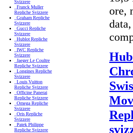
Svizzere
ore, 
Franck Muller
Repliche Svizzere
Graham Repliche
data,
Svizzere
Gucci Repliche
comp
Svizzere
Hublot Repliche
Svizzere
IWC Repliche
Hub
Svizzere
Jaeger Le Coultre
Repliche Svizzere
Chr
Longines Repliche
Svizzere
Swi
Louis Vuitton
Repliche Svizzere
Officine Panerai
Mov
Repliche Svizzere
Omega Repliche
Svizzere
Repl
Oris Repliche
Svizzere
Patek Philippe
sviz
Repliche Svizzere