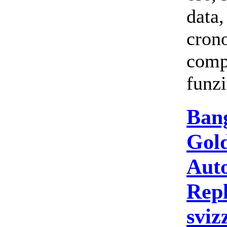
data,
cron
comp
funzi
Ban
Gol
Aut
Repl
sviz