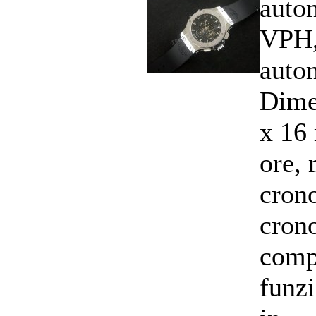
auto
VPH,
auto
Dime
x 16
ore, 
cron
cron
comp
funzi