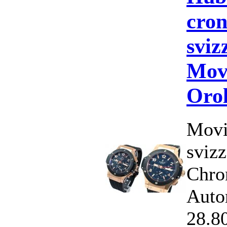
cron
sviz
Mov
Orol
Movi
svizz
Chro
Auto
28.8