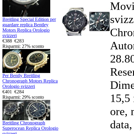
Movi
svizz
Breitling Special Edition per
guardare replica Bentley
Chro
Motors Replica Orologio
svizzeri
€388
€283
Auto
Risparmi: 27% sconto
28.8
Rese
Per Bently Breitling
Chronograph Motors Replica
Dime
Orologio svizzeri
€401
€284
15,5
Risparmi: 29% sconto
ore, 
data,
Breitling Chronograph
Superocean Replica Orologio
svizzeri