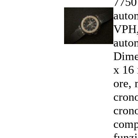
7750
auto
VPH,
auto
Dime
x 16
ore, 
cron
cron
comp
funzi