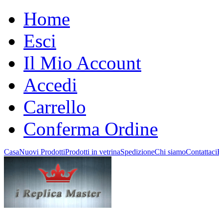
Home
Esci
Il Mio Account
Accedi
Carrello
Conferma Ordine
Casa
Nuovi Prodotti
Prodotti in vetrina
Spedizione
Chi siamo
Contattaci