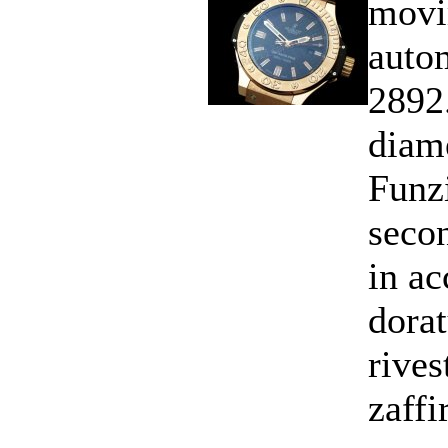
movi
auto
2892
diam
Funzi
secon
in ac
dorat
rives
zaffir