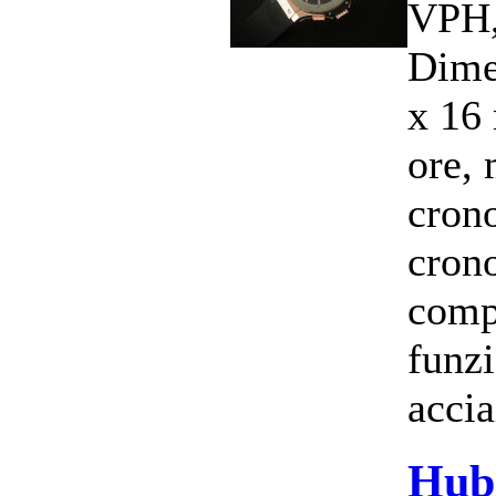
VPH,
Dime
x 16
ore, 
cron
cron
comp
funzi
accia
Hub