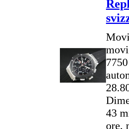
Repl
sviz
Movi
movi
7750
auto
28.8
Dime
43 m
ore, 