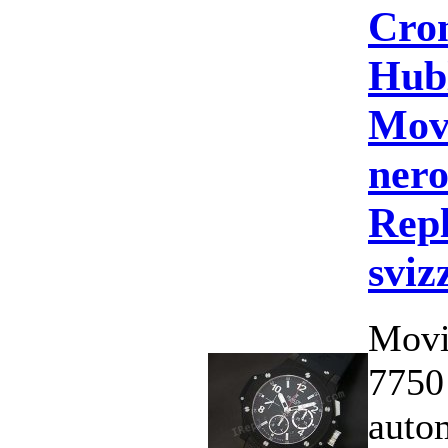
Cro
Hub
Mov
nero
Repl
sviz
Movi
7750
auto