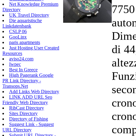
Net Knowledge Premium
7750
Directory
UK Travel Directory
auto
Die aquaristische
Linkdatenbank
CSLP 06
Dime
GooLinx
paris apartments
di 44
Just Hosting User Created
Resources
alte
aviso24.com
Iwpec
Best In Greece
Funzi
High Pagerank Google
PR Link Directory -
secon
Transops.Net
Add Links Web Directory
LINK ADD URL Seo
cron
Friendly Web Directory
RibCast Directory
cron
Sites Directory
Directory of Fishing
Suggest Link - Suggest
comp
URL Directory
Submit URL Directory -