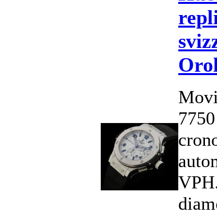
repl
sviz
Orol
Movi
7750
cron
auto
VPH.
diam