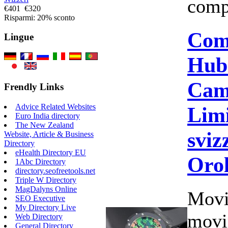
comp
€401
€320
Risparmi: 20% sconto
Com
Lingue
Hub
Cam
Frendly Links
Advice Related Websites
Limi
Euro India directory
The New Zealand
sviz
Website, Article & Business
Directory
eHealth Directory EU
Orol
1Abc Directory
directory.seofreetools.net
Triple W Directory
MagDalyns Online
Movi
SEO Executive
My Directory Live
movi
Web Directory
General Directory